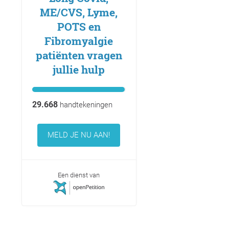
ME/CVS, Lyme,
POTS en
Fibromyalgie
patiënten vragen
jullie hulp
29.668
handtekeningen
MELD JE NU AAN!
Een dienst van