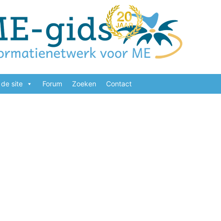
de site
Forum
Zoeken
Contact