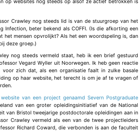
 op websites nog steeds op alsof ze actief betrokken is
sor Crawley nog steeds lid is van de stuurgroep van het
 Infection, beter bekend als COFFI. (Is die afkorting een
at het mensen opvrolijkt? Als het een woordspeling is, dan
ij deze groep.)
ey nog steeds vermeld staat, heb ik een brief gestuurd
rofessor Vegard Wyller uit Noorwegen. Ik heb geen reactie
voor zich dat, als een organisatie faalt in zulke basale
iding op haar website, het terecht is om je af te vragen of
rden.
 website van een project genaamd Severn Postgraduate
eland van een groter opleidingsinitiatief van de National
it van Bristol tweejarige postdoctorale opleidingen aan in
ssor Crawley vermeld als een van de twee projectleiders
fessor Richard Coward, die verbonden is aan de faculteit