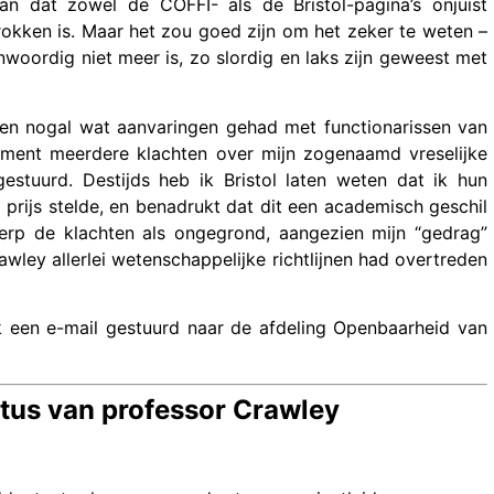
an dat zowel de COFFI- als de Bristol-pagina’s onjuist
rokken is. Maar het zou goed zijn om het zeker te weten –
nwoordig niet meer is, zo slordig en laks zijn geweest met
leden nogal wat aanvaringen gehad met functionarissen van
moment meerdere klachten over mijn zogenaamd vreselijke
stuurd. Destijds heb ik Bristol laten weten dat ik hun
 prijs stelde, en benadrukt dat dit een academisch geschil
erp de klachten als ongegrond, aangezien mijn “gedrag”
wley allerlei wetenschappelijke richtlijnen had overtreden
ik een e-mail gestuurd naar de afdeling Openbaarheid van
tatus van professor Crawley