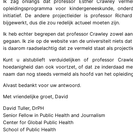
Ik zag onlangs dat professor Esther Crawley verme
opleidingsprogramma voor kindergeneeskunde, onder
initiatief. De andere projectleider is professor Rich
bijgewerkt, dus die zou redelijk actueel moeten zijn.
Ik heb echter begrepen dat professor Crawley zowel aan 
gegaan. Ik zie op de website van de universiteit niets dat 
is daarom raadselachtig dat ze vermeld staat als projectl
Kunt u alstublieft verduidelijken of professor Cra
hoedanigheid dan ook voortzet, of dat ze inderdaad met
naam dan nog steeds vermeld als hoofd van het opleid
Alvast bedankt voor uw antwoord.
Met vriendelijke groet, David
David Tuller, DrPH
Senior Fellow in Public Health and Journalism
Center for Global Public Health
School of Public Health