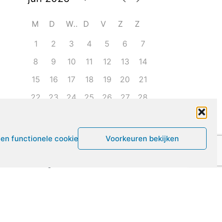
M
D
W
D
V
Z
Z
1
2
3
4
5
6
7
8
9
10
11
12
13
14
15
16
17
18
19
20
21
22
23
24
25
26
27
28
29
30
1
2
3
4
5
een functionele cookies
Voorkeuren bekijken
Leven met ME/CVS en POTS
De Vragendokter
Het PAIS protest
Not Recovered Belgium
Vrouw met ME