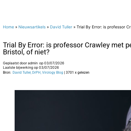
Home
»
Nieuwsartikels
»
David Tuller
»
Trial By Error: is professor C
Trial By Error: is professor Crawley met p
Bristol, of niet?
Geplaatst door
admin
op
03/07/2026
Laatste bijwerking op 03/07/2026
Bron:
David Tuller, DrPH, Virology Blog
| 3701 x gelezen