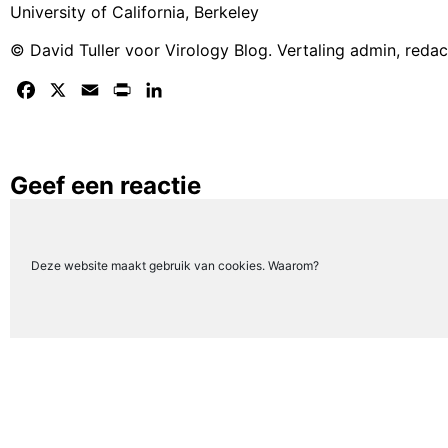
University of California, Berkeley
© David Tuller voor Virology Blog. Vertaling admin, reda
Facebook
X
Email
Print
LinkedIn
Geef een reactie
Je moet
ingelogd zijn op
om een reactie te plaatsen.
Deze website maakt gebruik van cookies. Waarom?