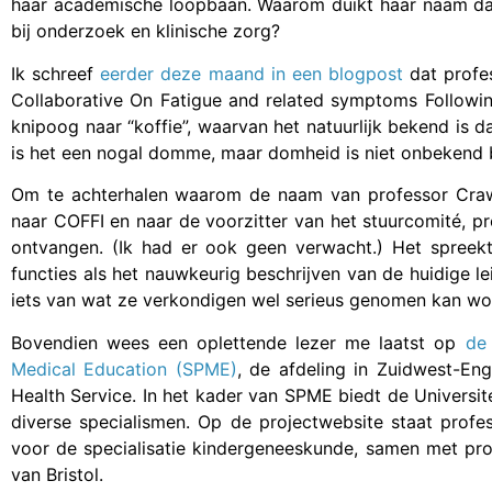
haar academische loopbaan. Waarom duikt haar naam dan
bij onderzoek en klinische zorg?
Ik schreef
eerder deze maand in een blogpost
dat profes
Collaborative On Fatigue and related symptoms Following
knipoog naar “koffie”, waarvan het natuurlijk bekend is d
is het een nogal domme, maar domheid is niet onbekend b
Om te achterhalen waarom de naam van professor Crawl
naar COFFI en naar de voorzitter van het stuurcomité, p
ontvangen. (Ik had er ook geen verwacht.) Het spreekt 
functies als het nauwkeurig beschrijven van de huidige le
iets van wat ze verkondigen wel serieus genomen kan wo
Bovendien wees een oplettende lezer me laatst op
de
Medical Education (SPME)
, de afdeling in Zuidwest-Eng
Health Service. In het kader van SPME biedt de Universite
diverse specialismen. Op de projectwebsite staat profe
voor de specialisatie kindergeneeskunde, samen met pro
van Bristol.