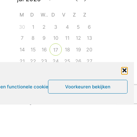
M
D
W
D
V
Z
Z
30
1
2
3
4
5
6
7
8
9
10
11
12
13
14
15
16
18
19
20
17
21
22
23
24
25
26
27
28
29
30
31
1
2
3
een functionele cookies
Voorkeuren bekijken
Leven met ME/CVS en POTS
De Vragendokter
Het PAIS protest
Not Recovered Belgium
Vrouw met ME