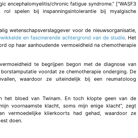
lgic encephalomyelitis/chronic fatigue syndrome.” [“WASF3
ol spelen bij inspanningsintolerantie bij myalgische
lig wetenschapsverslaggever voor de nieuwsorganisatie,
wikkelde en fascinerende achtergrond van de studie
. Het
oord op haar aanhoudende vermoeidheid na chemotherapie
vermoeidheid te begrijpen begon met de diagnose van
n borstamputatie voordat ze chemotherapie onderging. De
allen, waardoor ze uiteindelijk bij een reumatoloog
in het bloed van Twinam. En toch klopte geen van de
ijn voornaamste klacht, soms mijn enige klacht”, zegt
n vermoedelijke klierkoorts had gehad, waardoor ze
est doen.