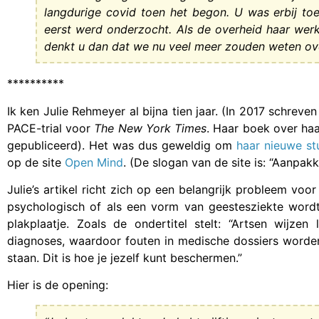
langdurige covid toen het begon. U was erbij t
eerst werd onderzocht. Als de overheid haar wer
denkt u dan dat we nu veel meer zouden weten ov
**********
Ik ken Julie Rehmeyer al bijna tien jaar. (In 2017 schrev
PACE-trial voor
The New York Times
. Haar boek over haa
gepubliceerd). Het was dus geweldig om
haar nieuwe st
op de site
Open Mind
. (De slogan van de site is: “Aanpa
Julie’s artikel richt zich op een belangrijk probleem vo
psychologisch of als een vorm van geestesziekte word
plakplaatje. Zoals de ondertitel stelt: “Artsen wijzen
diagnoses, waardoor fouten in medische dossiers worde
staan. Dit is hoe je jezelf kunt beschermen.”
Hier is de opening: