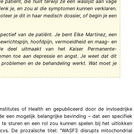
e patiënt, die huilt terwijl ze een waslijst aan vage
nk je, en zou al die symptomen kunnen verklaren.
teer je dit in haar medisch dossier, of begin je een
pectief van de patiënt. Je bent Elke Martinez, een
gewrichtspijn, hoofdpijn, vermoeidheid en maag- en
ie deel uitmaakt van het Kaiser Permanente-
tomen toe aan depressie en angst. Je weet dat dit
e problemen en de behandeling werkt. Wat moet je
stitutes of Health en gepubliceerd door de invloedrijke
e een mogelijk belangrijke bevinding – dat een specifiek
t te sturen en een rol zou kunnen spelen bij het uitlokken
vs. De prozaïsche titel: “WASF3 disrupts mitochondrial