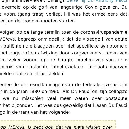
zijn als interviewer. Onlangs
zette hij Dr. Anthony Fauci
overheid op de golf van langdurige Covid-gevallen. Dr.
 vooruitgang traag verliep. Hij was het ermee eens dat
len, eerder hadden moeten starten.
evolgen op de lange termijn toen de coronaviruspandemie
 ME/cvs, begreep onmiddellijk dat de vloedgolf van acute
n patiënten die klaagden over niet-specifieke symptomen;
met ongeloof en afwijzing door zorgverleners. Leden van
dden zeker vooraf op de hoogte moeten zijn van deze
edenis van postacute infectieziekten. In plaats daarvan
melden dat ze niet herstelden.
nteerde de tekortkomingen van de federale overheid in
n de jaren 1980 en 1990. Als Dr. Fauci en zijn collega’s
n we nu misschien veel meer weten over postacute
n het bijzonder. Het was dus geweldig dat Hasan Dr. Fauci
gd in de trant van het volgende:
n op ME/cvs. U zegt ook dat we niets wisten over