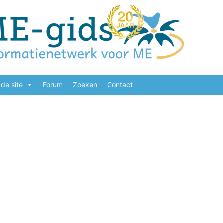
de site
Forum
Zoeken
Contact