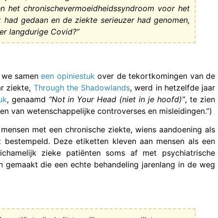
oen het chronischevermoeidheidssyndroom voor het
k had gedaan en de ziekte serieuzer had genomen,
er langdurige Covid?”
en we samen
een opiniestuk
over de tekortkomingen van de
r ziekte,
Through the Shadowlands
, werd in hetzelfde jaar
uk
, genaamd
“Not in Your Head (niet in je hoofd)”
, te zien
kken van wetenschappelijke controverses en misleidingen.”)
or mensen met een chronische ziekte, wiens aandoening als
t bestempeld. Deze etiketten kleven aan mensen als een
 lichamelijk zieke patiënten soms af met psychiatrische
n gemaakt die een echte behandeling jarenlang in de weg