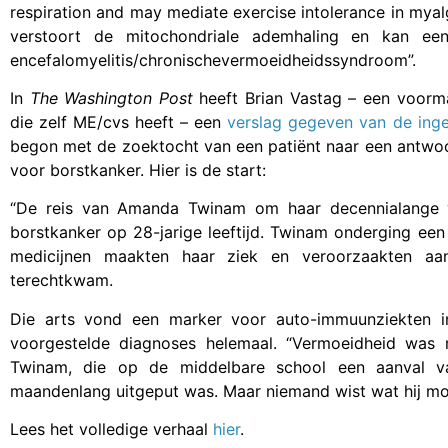
respiration and may mediate exercise intolerance in mya
verstoort de mitochondriale ademhaling en kan een r
encefalomyelitis/chronischevermoeidheidssyndroom”.
In
The Washington Post
heeft Brian Vastag – een voorma
die zelf ME/cvs heeft – een
verslag gegeven van de inge
begon met de zoektocht van een patiënt naar een antw
voor borstkanker. Hier is de start:
“De reis van Amanda Twinam om haar decennialange 
borstkanker op 28-jarige leeftijd. Twinam onderging ee
medicijnen maakten haar ziek en veroorzaakten aanv
terechtkwam.
Die arts vond een marker voor auto-immuunziekten 
voorgestelde diagnoses helemaal. “Vermoeidheid was m
Twinam, die op de middelbare school een aanval va
maandenlang uitgeput was. Maar niemand wist wat hij mo
Lees het volledige verhaal
hier
.