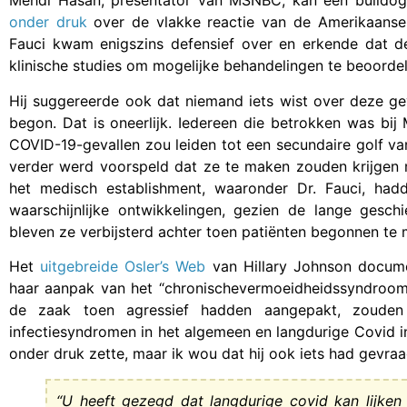
Mehdi Hasan, presentator van MSNBC, kan een bulldog 
onder druk
over de vlakke reactie van de Amerikaanse 
Fauci kwam enigszins defensief over en erkende dat de
klinische studies om mogelijke behandelingen te beoorde
Hij suggereerde ook dat niemand iets wist over deze g
begon. Dat is oneerlijk. Iedereen die betrokken was bij
COVID-19-gevallen zou leiden tot een secundaire golf va
verder werd voorspeld dat ze te maken zouden krijgen 
het medisch establishment, waaronder Dr. Fauci, ha
waarschijnlijke ontwikkelingen, gezien de lange geschi
bleven ze verbijsterd achter toen patiënten begonnen te 
Het
uitgebreide
Osler’s Web
van Hillary Johnson docume
haar aanpak van het “chronischevermoeidheidssyndroom” i
de zaak toen agressief hadden aangepakt, zoude
infectiesyndromen in het algemeen en langdurige Covid i
onder druk zette, maar ik wou dat hij ook iets had gevraa
“U heeft gezegd dat langdurige covid kan lijke