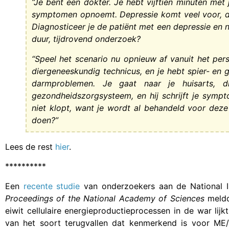
“Je bent een dokter. Je hebt vijftien minuten met j
symptomen opnoemt. Depressie komt veel voor, de
Diagnosticeer je de patiënt met een depressie en no
duur, tijdrovend onderzoek?
“Speel het scenario nu opnieuw af vanuit het pers
diergeneeskundig technicus, en je hebt spier- en 
darmproblemen. Je gaat naar je huisarts, d
gezondheidszorgsysteem, en hij schrijft je symp
niet klopt, want je wordt al behandeld voor dez
doen?”
Lees de rest
hier
.
**********
Een
recente studie
van onderzoekers aan de National In
Proceedings of the National Academy of Sciences
meldd
eiwit cellulaire energieproductieprocessen in de war lijk
van het soort terugvallen dat kenmerkend is voor ME/c