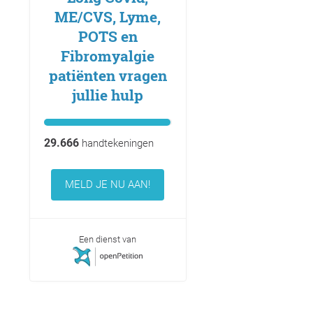
ME/CVS, Lyme,
POTS en
Fibromyalgie
patiënten vragen
jullie hulp
29.666
handtekeningen
MELD JE NU AAN!
Een dienst van