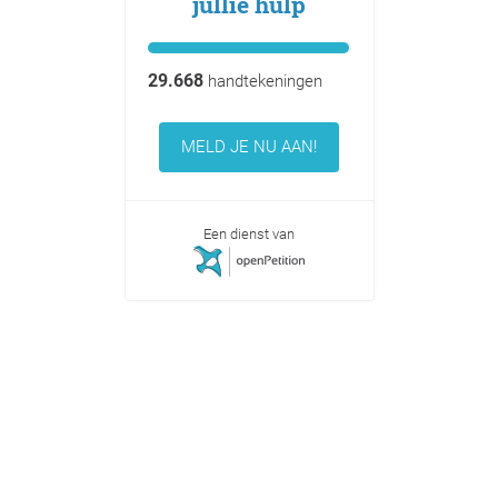
jullie hulp
29.668
handtekeningen
MELD JE NU AAN!
Een dienst van