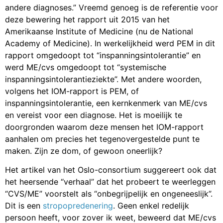
andere diagnoses.” Vreemd genoeg is de referentie voor
deze bewering het rapport uit 2015 van het
Amerikaanse Institute of Medicine (nu de National
Academy of Medicine). In werkelijkheid werd PEM in dit
rapport omgedoopt tot “inspanningsintolerantie” en
werd ME/cvs omgedoopt tot “systemische
inspanningsintolerantieziekte”. Met andere woorden,
volgens het IOM-rapport is PEM, of
inspanningsintolerantie, een kernkenmerk van ME/cvs
en vereist voor een diagnose. Het is moeilijk te
doorgronden waarom deze mensen het IOM-rapport
aanhalen om precies het tegenovergestelde punt te
maken. Zijn ze dom, of gewoon oneerlijk?
Het artikel van het Oslo-consortium suggereert ook dat
het heersende “verhaal” dat het probeert te weerleggen
“CVS/ME” voorstelt als “onbegrijpelijk en ongeneeslijk”.
Dit is een
stropopredenering
. Geen enkel redelijk
persoon heeft, voor zover ik weet, beweerd dat ME/cvs