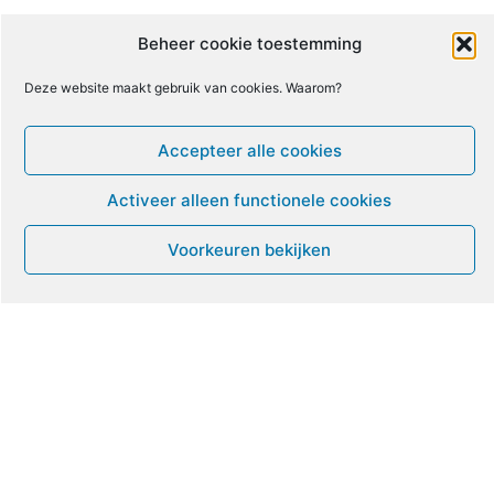
8
9
10
11
12
13
14
Beheer cookie toestemming
Deze website maakt gebruik van cookies. Waarom?
15
16
17
18
19
20
21
Accepteer alle cookies
22
23
24
25
26
27
28
Activeer alleen functionele cookies
29
30
1
2
3
4
5
Voorkeuren bekijken
Leven met ME/CVS en POTS
De Vragendokter
Het PAIS protest
Not Recovered Belgium
Vrouw met ME