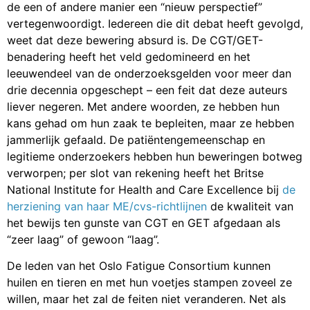
de een of andere manier een “nieuw perspectief”
vertegenwoordigt. Iedereen die dit debat heeft gevolgd,
weet dat deze bewering absurd is. De CGT/GET-
benadering heeft het veld gedomineerd en het
leeuwendeel van de onderzoeksgelden voor meer dan
drie decennia opgeschept – een feit dat deze auteurs
liever negeren. Met andere woorden, ze hebben hun
kans gehad om hun zaak te bepleiten, maar ze hebben
jammerlijk gefaald. De patiëntengemeenschap en
legitieme onderzoekers hebben hun beweringen botweg
verworpen; per slot van rekening heeft het Britse
National Institute for Health and Care Excellence bij
de
herziening van haar ME/cvs-richtlijnen
de kwaliteit van
het bewijs ten gunste van CGT en GET afgedaan als
“zeer laag” of gewoon “laag”.
De leden van het Oslo Fatigue Consortium kunnen
huilen en tieren en met hun voetjes stampen zoveel ze
willen, maar het zal de feiten niet veranderen. Net als