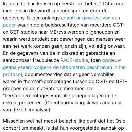
krijgen die hun kansen op herstel verbetert.” Dit is nog
meer onzin die wordt tegengesproken door de
gegevens. Ik ben onlangs
coauteur geweest van een
paper
waarin de arbeidsresultaten van meerdere CGT-
en GET-studies naar ME/cvs werden bijgehouden en
waarin werd ontdekt dat beweringen dat mensen weer
aan het werk konden gaan, onzin zijn, volledig onwaar.
En de gegevens van de in diskrediet gebrachte en
aantoonbaar frauduleuze
PACE-studie
, toen
opnieuw
geanalyseerd volgens de uitkomsten beschreven in het
protocol
, documenteerden dat er geen verschillen
waren in “herstel”-percentages tussen de CGT- en GET-
groepen en de niet-interventiearmen. De
“herstel”percentages voor alle groepen lagen in de
enkele procenten. (Openbaarmaking: ik was coauteur
van deze heranalyse).
Misschien wel het meest belachelijke punt dat het Oslo-
consortium maakt, is dat hun voorgestelde aanpak op