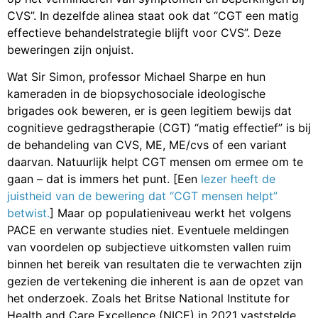
CVS”. In dezelfde alinea staat ook dat “CGT een matig
effectieve behandelstrategie blijft voor CVS”. Deze
beweringen zijn onjuist.
Wat Sir Simon, professor Michael Sharpe en hun
kameraden in de biopsychosociale ideologische
brigades ook beweren, er is geen legitiem bewijs dat
cognitieve gedragstherapie (CGT) “matig effectief” is bij
de behandeling van CVS, ME, ME/cvs of een variant
daarvan. Natuurlijk helpt CGT mensen om ermee om te
gaan – dat is immers het punt. [Een
lezer heeft de
juistheid van de bewering dat “CGT mensen helpt”
betwist.
] Maar op populatieniveau werkt het volgens
PACE en verwante studies niet. Eventuele meldingen
van voordelen op subjectieve uitkomsten vallen ruim
binnen het bereik van resultaten die te verwachten zijn
gezien de vertekening die inherent is aan de opzet van
het onderzoek. Zoals het Britse National Institute for
Health and Care Excellence (NICE) in 2021 vaststelde,