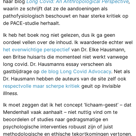
haar blog
Long Covid: An Anthropological Perspective
,
waarin ze schrijft dat ze de aandoeningen als
pathofysiologisch beschouwt en haar sterke kritiek op
de PACE-studie herhaalt.
Ik heb het boek nog niet gelezen, dus ik ga geen
oordeel vellen over de inhoud. Ik waardeerde echter wel
het evenwichtige perspectief
van Dr. Elke Hausmann,
een Britse huisarts die momenteel niet werkt vanwege
long covid. Dr. Hausmanns essay verscheen als
gastbijdrage op
de blog Long Covid Advocacy
. Net als
Dr. Hausmann hebben de auteurs van de site zelf ook
respectvolle maar scherpe kritiek
geuit op
Invisible
Illness.
Ik moet zeggen dat ik het concept ‘lichaam-geest’ – dat
Mendenhall vaak aanhaalt – niet nuttig vind om te
beoordelen of studies naar gedragsmatige en
psychologische interventies robuust zijn of juist
methodologische en ethische tekortkomingen vertonen.