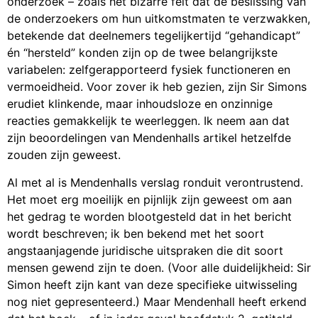
onderzoek – zoals het bizarre feit dat de beslissing van
de onderzoekers om hun uitkomstmaten te verzwakken,
betekende dat deelnemers tegelijkertijd “gehandicapt”
én “hersteld” konden zijn op de twee belangrijkste
variabelen: zelfgerapporteerd fysiek functioneren en
vermoeidheid. Voor zover ik heb gezien, zijn Sir Simons
erudiet klinkende, maar inhoudsloze en onzinnige
reacties gemakkelijk te weerleggen. Ik neem aan dat
zijn beoordelingen van Mendenhalls artikel hetzelfde
zouden zijn geweest.
Al met al is Mendenhalls verslag ronduit verontrustend.
Het moet erg moeilijk en pijnlijk zijn geweest om aan
het gedrag te worden blootgesteld dat in het bericht
wordt beschreven; ik ben bekend met het soort
angstaanjagende juridische uitspraken die dit soort
mensen gewend zijn te doen. (Voor alle duidelijkheid: Sir
Simon heeft zijn kant van deze specifieke uitwisseling
nog niet gepresenteerd.) Maar Mendenhall heeft erkend