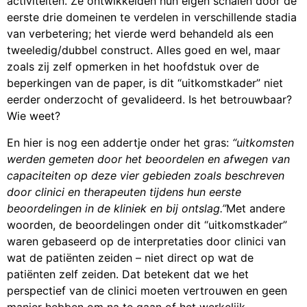
activiteiten. Ze ontwikkelden hun eigen schalen door de
eerste drie domeinen te verdelen in verschillende stadia
van verbetering; het vierde werd behandeld als een
tweeledig/dubbel construct. Alles goed en wel, maar
zoals zij zelf opmerken in het hoofdstuk over de
beperkingen van de paper, is dit “uitkomstkader” niet
eerder onderzocht of gevalideerd. Is het betrouwbaar?
Wie weet?
En hier is nog een addertje onder het gras:
“uitkomsten
werden gemeten door het beoordelen en afwegen van
capaciteiten op deze vier gebieden zoals beschreven
door clinici en therapeuten tijdens hun eerste
beoordelingen in de kliniek en bij ontslag.”
Met andere
woorden, de beoordelingen onder dit “uitkomstkader”
waren gebaseerd op de interpretaties door clinici van
wat de patiënten zeiden – niet direct op wat de
patiënten zelf zeiden. Dat betekent dat we het
perspectief van de clinici moeten vertrouwen en geen
manier hebben om na te gaan of het werkelijk