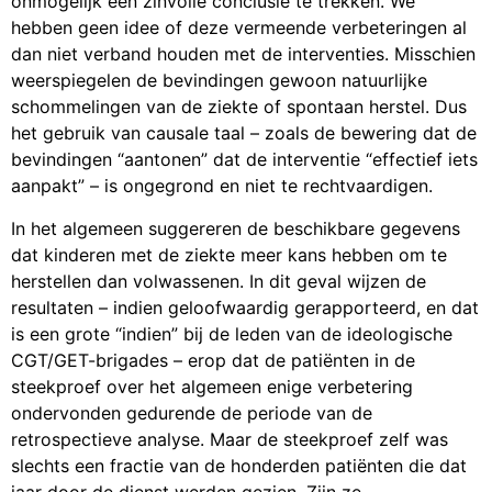
onmogelijk een zinvolle conclusie te trekken. We
hebben geen idee of deze vermeende verbeteringen al
dan niet verband houden met de interventies. Misschien
weerspiegelen de bevindingen gewoon natuurlijke
schommelingen van de ziekte of spontaan herstel. Dus
het gebruik van causale taal – zoals de bewering dat de
bevindingen “aantonen” dat de interventie “effectief iets
aanpakt” – is ongegrond en niet te rechtvaardigen.
In het algemeen suggereren de beschikbare gegevens
dat kinderen met de ziekte meer kans hebben om te
herstellen dan volwassenen. In dit geval wijzen de
resultaten – indien geloofwaardig gerapporteerd, en dat
is een grote “indien” bij de leden van de ideologische
CGT/GET-brigades – erop dat de patiënten in de
steekproef over het algemeen enige verbetering
ondervonden gedurende de periode van de
retrospectieve analyse. Maar de steekproef zelf was
slechts een fractie van de honderden patiënten die dat
jaar door de dienst werden gezien. Zijn ze