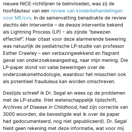
nieuwe NICE-richtlijnen te beïnvloeden, was zij de
hoofdauteur van een
review van kinderbehandelingen
voor ME/cvs
. In de samenvatting benadrukte de review
slechts één interventie – de dwaze interventie bekend
als Lightning Process (LP) – als zijnde “bewezen
effectief”. Haar citaat voor deze alarmerende bewering
was natuurlijk de pediatrische LP-studie van professor
Esther Crawley – een verbazingwekkend en flagrant
geval van onderzoekswangedrag, naar mijn mening. Die
LP-paper stond vol valse beweringen over de
onderzoeksmethodologie, waardoor het misschien ook
als potentieel frauduleus kan worden omschreven.
Destijds schreef ik Dr. Segal en wees op de problemen
met de LP-studie. (Het wetenschappelijk tijdschrift,
Archives of Disease in Childhood,
had zijn correctie van
3000 woorden, die bevestigde wat ik over de paper
had gedocumenteerd, nog niet gepubliceerd). Dr. Segal
hield geen rekening met deze informatie, wat voor mij