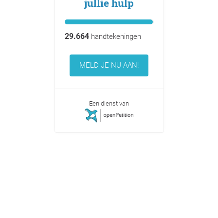
jullie hulp
29.664
handtekeningen
MELD JE NU AAN!
Een dienst van