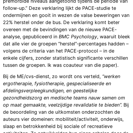
premorbide niveaus aangetoond tijdens de periode van
follow-up.” Deze verklaring lijkt de PACE-studie te
ondermijnen en gooit in wezen de valse beweringen van
22% herstel onder de bus. De verklaring komt beter
overeen met de bevindingen van de nieuwe PACE-
analyse, gepubliceerd in
BMC Psychology
, waaruit bleek
dat alle vier de groepen “herstel”-percentages hadden –
volgens de criteria van het PACE-protocol – in de
enkele cijfers, zonder statistisch significante verschillen
tussen de groepen. Ik was coauteur van die paper).
Bij de ME/cvs-dienst, zo wordt ons verteld,
“werken
ergotherapie, fysiotherapie, gespecialiseerde en
afdelingsverpleegkundigen, en geestelijke
gezondheidszorg en medische teams nauw samen om
op maat gemaakte, veelzijdige revalidatie te bieden”.
Bij
de beoordeling van de uitkomsten onderzochten de
auteurs vier domeinen: mobiliteit/activiteit, onderwijs,
slaap en betrokkenheid bij sociale of recreatieve