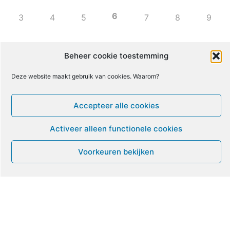
6
3
4
5
7
8
9
10
11
12
13
14
15
16
Beheer cookie toestemming
Deze website maakt gebruik van cookies. Waarom?
17
18
19
20
21
22
23
Accepteer alle cookies
24
25
26
27
28
29
30
Activeer alleen functionele cookies
31
1
2
3
4
5
6
Voorkeuren bekijken
Leven met ME/CVS en POTS
De Vragendokter
Het PAIS protest