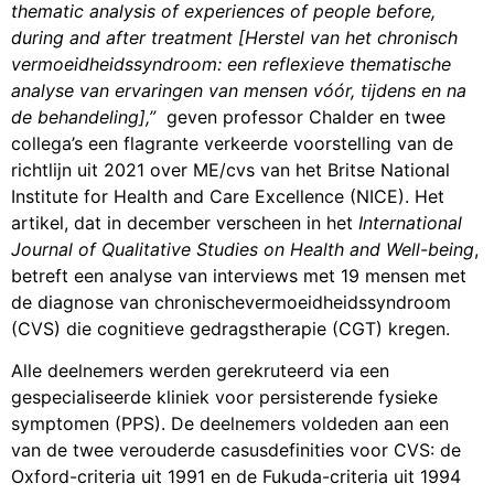
thematic analysis of experiences of people before,
during and after treatment [Herstel van het chronisch
vermoeidheidssyndroom: een reflexieve thematische
analyse van ervaringen van mensen vóór, tijdens en na
de behandeling],”
geven professor Chalder en twee
collega’s een flagrante verkeerde voorstelling van de
richtlijn uit 2021 over ME/cvs van het Britse National
Institute for Health and Care Excellence (NICE). Het
artikel, dat in december verscheen in het
International
Journal of Qualitative Studies on Health and Well-being
,
betreft een analyse van interviews met 19 mensen met
de diagnose van chronischevermoeidheidssyndroom
(CVS) die cognitieve gedragstherapie (CGT) kregen.
Alle deelnemers werden gerekruteerd via een
gespecialiseerde kliniek voor persisterende fysieke
symptomen (PPS). De deelnemers voldeden aan een
van de twee verouderde casusdefinities voor CVS: de
Oxford-criteria uit 1991 en de Fukuda-criteria uit 1994