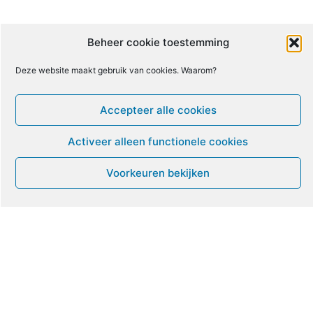
10
11
12
13
14
15
16
Beheer cookie toestemming
Deze website maakt gebruik van cookies. Waarom?
17
18
19
20
21
22
23
Accepteer alle cookies
24
25
26
27
28
29
30
Activeer alleen functionele cookies
31
1
2
3
4
5
6
Voorkeuren bekijken
Leven met ME/CVS en POTS
De Vragendokter
Het PAIS protest
Not Recovered Belgium
Vrouw met ME