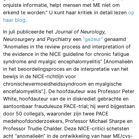
onjuiste informatie, helpt mensen met ME niet om
erkend te worden.” U kunt haar kritiek in detail lezen
op
haar blog
.
In juli publiceerde het
Journal of Neurology,
Neurosurgery and Psychiatry
een
“gezeur”
genaamd
“Anomalies in the review process and interpretation of
the evidence in the NICE guideline for chronic fatigue
syndrome and myalgic encephalomyelitis” [Anomalieën
in het beoordelingsproces en de interpretatie van het
bewijs in de NICE-richtlijn voor
chronischevermoeidheidssyndroom en myalgische
encefalomyelitis”.]. De hoofdauteur was Professor Peter
White, hoofdauteur van de in diskrediet gebrachte en
aantoonbaar frauduleuze PACE-trial; hij werd bijgestaan
door 50 collega’s, waaronder zijn twee PACE
medehoofdonderzoekers, Professor Michael Sharpe en
Professor Trudie Chalder. Deze NICE-critici schetsten
acht “anomalieën” in de ontwikkeling van haar ME/cvs-