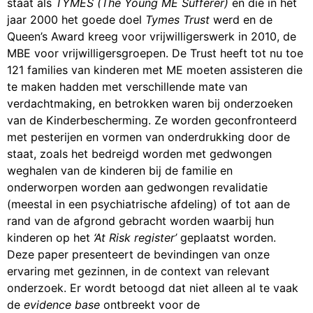
staat als
TYMES (The Young ME Sufferer)
en die in het
jaar 2000 het goede doel
Tymes Trust
werd en de
Queen’s Award kreeg voor vrijwilligerswerk in 2010, de
MBE voor vrijwilligersgroepen. De Trust heeft tot nu toe
121 families van kinderen met ME moeten assisteren die
te maken hadden met verschillende mate van
verdachtmaking, en betrokken waren bij onderzoeken
van de Kinderbescherming. Ze worden geconfronteerd
met pesterijen en vormen van onderdrukking door de
staat, zoals het bedreigd worden met gedwongen
weghalen van de kinderen bij de familie en
onderworpen worden aan gedwongen revalidatie
(meestal in een psychiatrische afdeling) of tot aan de
rand van de afgrond gebracht worden waarbij hun
kinderen op het
‘At Risk register’
geplaatst worden.
Deze paper presenteert de bevindingen van onze
ervaring met gezinnen, in de context van relevant
onderzoek. Er wordt betoogd dat niet alleen al te vaak
de
evidence base
ontbreekt voor de