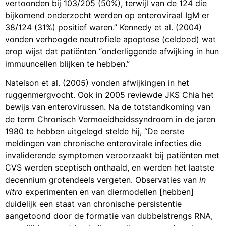
vertoonden bij 103/205 (50%), terwijl van de 124 die
bijkomend onderzocht werden op enteroviraal IgM er
38/124 (31%) positief waren.” Kennedy et al. (2004)
vonden verhoogde neutrofiele apoptose (celdood) wat
erop wijst dat patiënten “onderliggende afwijking in hun
immuuncellen blijken te hebben.”
Natelson et al. (2005) vonden afwijkingen in het
ruggenmergvocht. Ook in 2005 reviewde JKS Chia het
bewijs van enterovirussen. Na de totstandkoming van
de term Chronisch Vermoeidheidssyndroom in de jaren
1980 te hebben uitgelegd stelde hij, “De eerste
meldingen van chronische enterovirale infecties die
invaliderende symptomen veroorzaakt bij patiënten met
CVS werden sceptisch onthaald, en werden het laatste
decennium grotendeels vergeten. Observaties van
in
vitro
experimenten en van diermodellen [hebben]
duidelijk een staat van chronische persistentie
aangetoond door de formatie van dubbelstrengs RNA,