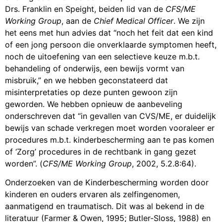
Drs. Franklin en Speight, beiden lid van de
CFS/ME
Working Group
, aan de
Chief Medical Officer
. We zijn
het eens met hun advies dat “noch het feit dat een kind
of een jong persoon die onverklaarde symptomen heeft,
noch de uitoefening van een selectieve keuze m.b.t.
behandeling of onderwijs, een bewijs vormt van
misbruik,” en we hebben geconstateerd dat
misinterpretaties op deze punten gewoon zijn
geworden. We hebben opnieuw de aanbeveling
onderschreven dat “in gevallen van CVS/ME, er duidelijk
bewijs van schade verkregen moet worden vooraleer er
procedures m.b.t. kinderbescherming aan te pas komen
of ‘Zorg’ procedures in de rechtbank in gang gezet
worden”. (
CFS/ME Working Group
, 2002, 5.2.8:64).
Onderzoeken van de Kinderbescherming worden door
kinderen en ouders ervaren als zelfingenomen,
aanmatigend en traumatisch. Dit was al bekend in de
literatuur (Farmer & Owen, 1995; Butler-Sloss, 1988) en