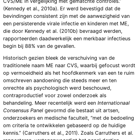
CVS/ME in vergelijking met gematchte controles.”
(Kennedy et al., 2010a). Er werd bevestigd dat de
bevindingen consistent zijn met de aanwezigheid van
een persisterende virale infectie en kinderen met ME,
die door Kennedy et al. (2010b) bevraagd werden,
rapporteerden daadwerkelijk een merkbaar infectieus
begin bij 88% van de gevallen.
Historisch gezien bleek de verschuiving van de
traditionele naam ME naar CVS, waarbij gefocust wordt
op vermoeidheid als het hoofdkenmerk van een te ruim
omschreven aandoening die steeds meer en ten
onrechte als psychologisch werd beschouwd,
contraproductief voor zowel onderzoek als
behandeling. Meer recentelijk werd een
Internationaal
Consensus Panel
gevormd die bestaat uit artsen,
onderzoekers en medische faculteit, “met de bedoeling
om criteria te ontwikkelen gebaseerd op de huidige
kennis.” (Carruthers et al., 2011). Zoals Carruthers et al.