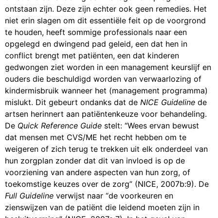
ontstaan zijn. Deze zijn echter ook geen remedies. Het
niet erin slagen om dit essentiële feit op de voorgrond
te houden, heeft sommige professionals naar een
opgelegd en dwingend pad geleid, een dat hen in
conflict brengt met patiënten, een dat kinderen
gedwongen ziet worden in een management keurslijf en
ouders die beschuldigd worden van verwaarlozing of
kindermisbruik wanneer het (management programma)
mislukt. Dit gebeurt ondanks dat de
NICE Guideline
de
artsen herinnert aan patiëntenkeuze voor behandeling.
De
Quick Reference Guide
stelt: “Wees ervan bewust
dat mensen met CVS/ME het recht hebben om te
weigeren of zich terug te trekken uit elk onderdeel van
hun zorgplan zonder dat dit van invloed is op de
voorziening van andere aspecten van hun zorg, of
toekomstige keuzes over de zorg” (NICE, 2007b:9). De
Full Guideline
verwijst naar “de voorkeuren en
zienswijzen van de patiënt die leidend moeten zijn in