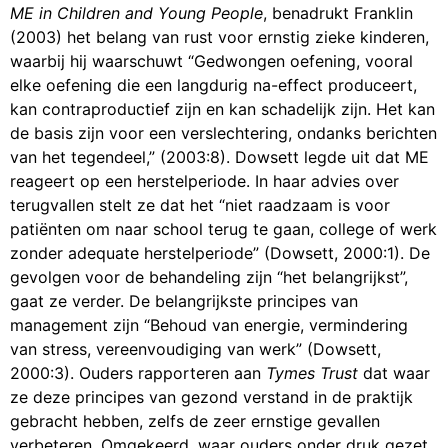
ME in Children and Young People
, benadrukt Franklin
(2003) het belang van rust voor ernstig zieke kinderen,
waarbij hij waarschuwt “Gedwongen oefening, vooral
elke oefening die een langdurig na-effect produceert,
kan contraproductief zijn en kan schadelijk zijn. Het kan
de basis zijn voor een verslechtering, ondanks berichten
van het tegendeel,” (2003:8). Dowsett legde uit dat ME
reageert op een herstelperiode. In haar advies over
terugvallen stelt ze dat het “niet raadzaam is voor
patiënten om naar school terug te gaan, college of werk
zonder adequate herstelperiode” (Dowsett, 2000:1). De
gevolgen voor de behandeling zijn “het belangrijkst”,
gaat ze verder. De belangrijkste principes van
management zijn “Behoud van energie, vermindering
van stress, vereenvoudiging van werk” (Dowsett,
2000:3). Ouders rapporteren aan
Tymes Trust
dat waar
ze deze principes van gezond verstand in de praktijk
gebracht hebben, zelfs de zeer ernstige gevallen
verbeteren. Omgekeerd, waar ouders onder druk gezet