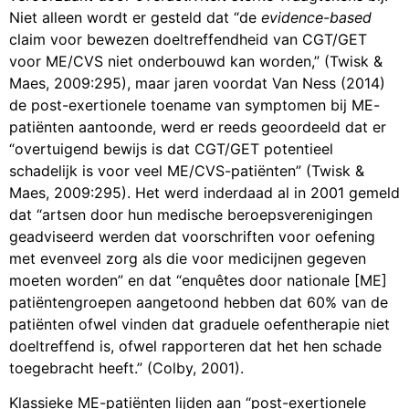
Niet alleen wordt er gesteld dat “de
evidence-based
claim voor bewezen doeltreffendheid van CGT/GET
voor ME/CVS niet onderbouwd kan worden,” (Twisk &
Maes, 2009:295), maar jaren voordat Van Ness (2014)
de post-exertionele toename van symptomen bij ME-
patiënten aantoonde, werd er reeds geoordeeld dat er
“overtuigend bewijs is dat CGT/GET potentieel
schadelijk is voor veel ME/CVS-patiënten” (Twisk &
Maes, 2009:295). Het werd inderdaad al in 2001 gemeld
dat “artsen door hun medische beroepsverenigingen
geadviseerd werden dat voorschriften voor oefening
met evenveel zorg als die voor medicijnen gegeven
moeten worden” en dat “enquêtes door nationale [ME]
patiëntengroepen aangetoond hebben dat 60% van de
patiënten ofwel vinden dat graduele oefentherapie niet
doeltreffend is, ofwel rapporteren dat het hen schade
toegebracht heeft.” (Colby, 2001).
Klassieke ME-patiënten lijden aan “post-exertionele