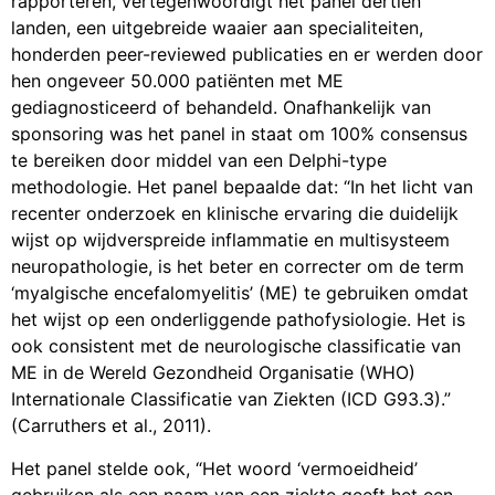
rapporteren, vertegenwoordigt het panel dertien
landen, een uitgebreide waaier aan specialiteiten,
honderden peer-reviewed publicaties en er werden door
hen ongeveer 50.000 patiënten met ME
gediagnosticeerd of behandeld. Onafhankelijk van
sponsoring was het panel in staat om 100% consensus
te bereiken door middel van een Delphi-type
methodologie. Het panel bepaalde dat: “In het licht van
recenter onderzoek en klinische ervaring die duidelijk
wijst op wijdverspreide inflammatie en multisysteem
neuropathologie, is het beter en correcter om de term
‘myalgische encefalomyelitis’ (ME) te gebruiken omdat
het wijst op een onderliggende pathofysiologie. Het is
ook consistent met de neurologische classificatie van
ME in de Wereld Gezondheid Organisatie (WHO)
Internationale Classificatie van Ziekten (ICD G93.3).”
(Carruthers et al., 2011).
Het panel stelde ook, “Het woord ‘vermoeidheid’
gebruiken als een naam van een ziekte geeft het een