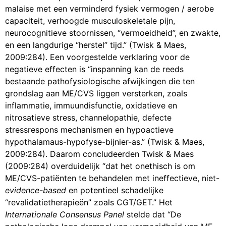
malaise met een verminderd fysiek vermogen / aerobe
capaciteit, verhoogde musculoskeletale pijn,
neurocognitieve stoornissen, “vermoeidheid”, en zwakte,
en een langdurige “herstel” tijd.” (Twisk & Maes,
2009:284). Een voorgestelde verklaring voor de
negatieve effecten is “inspanning kan de reeds
bestaande pathofysiologische afwijkingen die ten
grondslag aan ME/CVS liggen versterken, zoals
inflammatie, immuundisfunctie, oxidatieve en
nitrosatieve stress, channelopathie, defecte
stressrespons mechanismen en hypoactieve
hypothalamaus-hypofyse-bijnier-as.” (Twisk & Maes,
2009:284). Daarom concludeerden Twisk & Maes
(2009:284) overduidelijk “dat het onethisch is om
ME/CVS-patiënten te behandelen met ineffectieve, niet-
evidence-based
en potentieel schadelijke
“revalidatietherapieën” zoals CGT/GET.” Het
Internationale Consensus Panel
stelde dat “De