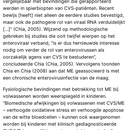
vergelijkbaar met bevindingen die gerapporteerd
werden in spierbiopten van CVS-patiënten. Recent
bewijs [heeft] niet alleen de eerdere studies bevestigd,
maar ook de pathogene rol van viraal RNA verduidelijkt
[…]” (Chia, 2005). Wijzend op methodologische
gebreken bij studies die ooit twijfel wierpen op het
enteroviraal verband, “is er dus hernieuwde interesse
nodig om verder de rol van enterovirussen als
oorzakelijk agens van CVS te bestuderen”,
concludeerde Chia (Chia, 2005). Vervolgens toonden
Chia en Chia (2008) aan dat ME geassocieerd is met
een chronische enterovirusinfectie van de maag.
Fysiologische bevindingen met betrekking tot ME bij
volwassenen worden weerspiegeld in kinderen.
“Biomedische afwijkingen bij volwassenen met CVS/ME
– verhoogde oxidatieve stress en verhoogde apoptose
van de witte bloedcellen – kunnen ook waargenomen
worden bij kinderen met klinisch gediagnosticeerde