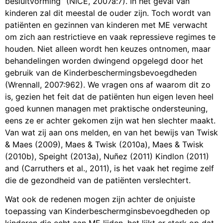
besluitvorming” (NICE, 2007a:7). In het geval van
kinderen zal dit meestal de ouder zijn. Toch wordt van
patiënten en gezinnen van kinderen met ME verwacht
om zich aan restrictieve en vaak repressieve regimes te
houden. Niet alleen wordt hen keuzes ontnomen, maar
behandelingen worden dwingend opgelegd door het
gebruik van de Kinderbeschermingsbevoegdheden
(Wrennall, 2007:962). We vragen ons af waarom dit zo
is, gezien het feit dat de patiënten hun eigen leven heel
goed kunnen managen met praktische ondersteuning,
eens ze er achter gekomen zijn wat hen slechter maakt.
Van wat zij aan ons melden, en van het bewijs van Twisk
& Maes (2009), Maes & Twisk (2010a), Maes & Twisk
(2010b), Speight (2013a), Nuñez (2011) Kindlon (2011)
and (Carruthers et al., 2011), is het vaak het regime zelf
die de gezondheid van de patiënten verslechtert.
Wat ook de redenen mogen zijn achter de onjuiste
toepassing van Kinderbeschermginsbevoegdheden op