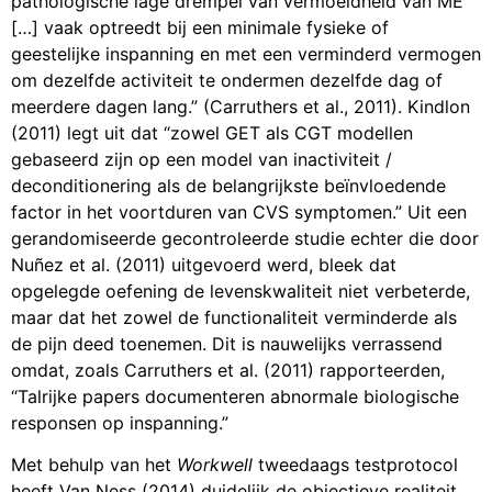
pathologische lage drempel van vermoeidheid van ME
[…] vaak optreedt bij een minimale fysieke of
geestelijke inspanning en met een verminderd vermogen
om dezelfde activiteit te ondermen dezelfde dag of
meerdere dagen lang.” (Carruthers et al., 2011). Kindlon
(2011) legt uit dat “zowel GET als CGT modellen
gebaseerd zijn op een model van inactiviteit /
deconditionering als de belangrijkste beïnvloedende
factor in het voortduren van CVS symptomen.” Uit een
gerandomiseerde gecontroleerde studie echter die door
Nuñez et al. (2011) uitgevoerd werd, bleek dat
opgelegde oefening de levenskwaliteit niet verbeterde,
maar dat het zowel de functionaliteit verminderde als
de pijn deed toenemen. Dit is nauwelijks verrassend
omdat, zoals Carruthers et al. (2011) rapporteerden,
“Talrijke papers documenteren abnormale biologische
responsen op inspanning.”
Met behulp van het
Workwell
tweedaags testprotocol
heeft Van Ness (2014) duidelijk de objectieve realiteit