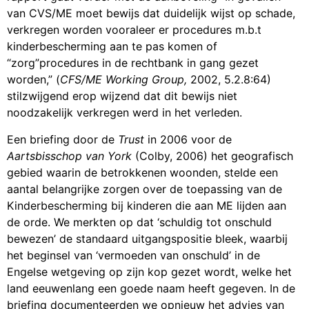
van CVS/ME moet bewijs dat duidelijk wijst op schade,
verkregen worden vooraleer er procedures m.b.t
kinderbescherming aan te pas komen of
“zorg”procedures in de rechtbank in gang gezet
worden,” (
CFS/ME Working Group,
2002, 5.2.8:64)
stilzwijgend erop wijzend dat dit bewijs niet
noodzakelijk verkregen werd in het verleden.
Een briefing door de
Trust
in 2006 voor de
Aartsbisschop van York
(Colby, 2006) het geografisch
gebied waarin de betrokkenen woonden, stelde een
aantal belangrijke zorgen over de toepassing van de
Kinderbescherming bij kinderen die aan ME lijden aan
de orde. We merkten op dat ‘schuldig tot onschuld
bewezen’ de standaard uitgangspositie bleek, waarbij
het beginsel van ‘vermoeden van onschuld’ in de
Engelse wetgeving op zijn kop gezet wordt, welke het
land eeuwenlang een goede naam heeft gegeven. In de
briefing documenteerden we opnieuw het advies van