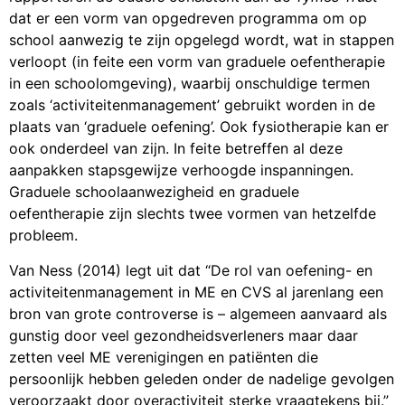
dat er een vorm van opgedreven programma om op
school aanwezig te zijn opgelegd wordt, wat in stappen
verloopt (in feite een vorm van graduele oefentherapie
in een schoolomgeving), waarbij onschuldige termen
zoals ‘activiteitenmanagement’ gebruikt worden in de
plaats van ‘graduele oefening’. Ook fysiotherapie kan er
ook onderdeel van zijn. In feite betreffen al deze
aanpakken stapsgewijze verhoogde inspanningen.
Graduele schoolaanwezigheid en graduele
oefentherapie zijn slechts twee vormen van hetzelfde
probleem.
Van Ness (2014) legt uit dat “De rol van oefening- en
activiteitenmanagement in ME en CVS al jarenlang een
bron van grote controverse is – algemeen aanvaard als
gunstig door veel gezondheidsverleners maar daar
zetten veel ME verenigingen en patiënten die
persoonlijk hebben geleden onder de nadelige gevolgen
veroorzaakt door overactiviteit sterke vraagtekens bij.”