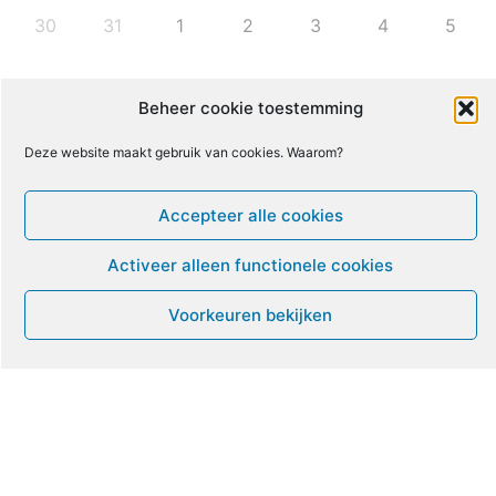
30
31
1
2
3
4
5
6
7
8
9
10
11
12
Beheer cookie toestemming
Deze website maakt gebruik van cookies. Waarom?
13
14
15
16
17
18
19
Accepteer alle cookies
20
21
22
23
24
25
26
Activeer alleen functionele cookies
27
28
29
30
1
2
3
Voorkeuren bekijken
Leven met ME/CVS en POTS
De Vragendokter
Het PAIS protest
Not Recovered Belgium