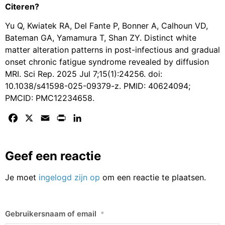
Citeren?
Yu Q, Kwiatek RA, Del Fante P, Bonner A, Calhoun VD,
Bateman GA, Yamamura T, Shan ZY. Distinct white
matter alteration patterns in post-infectious and gradual
onset chronic fatigue syndrome revealed by diffusion
MRI. Sci Rep. 2025 Jul 7;15(1):24256. doi:
10.1038/s41598-025-09379-z. PMID: 40624094;
PMCID: PMC12234658.
Facebook
X
Email
Print
LinkedIn
Geef een reactie
Je moet
ingelogd zijn op
om een reactie te plaatsen.
Gebruikersnaam of email
*