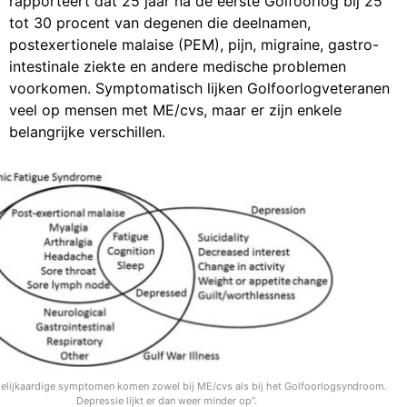
rapporteert dat 25 jaar na de eerste Golfoorlog bij 25
tot 30 procent van degenen die deelnamen,
postexertionele malaise (PEM), pijn, migraine, gastro-
intestinale ziekte en andere medische problemen
voorkomen. Symptomatisch lijken Golfoorlogveteranen
veel op mensen met ME/cvs, maar er zijn enkele
belangrijke verschillen.
”gelijkaardige symptomen komen zowel bij ME/cvs als bij het Golfoorlogsyndroom.
Depressie lijkt er dan weer minder op”.