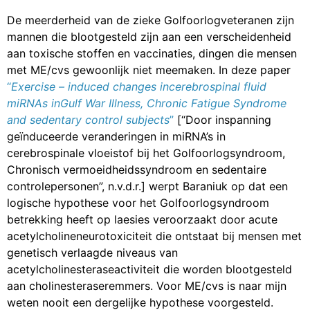
De meerderheid van de zieke Golfoorlogveteranen zijn
mannen die blootgesteld zijn aan een verscheidenheid
aan toxische stoffen en vaccinaties, dingen die mensen
met ME/cvs gewoonlijk niet meemaken. In deze paper
“
Exercise
– induced changes in
cerebrospinal fluid
miRNAs in
Gulf War Illness, Chronic Fatigue
Syndrome
and sedentary control
subjects
”
[“Door inspanning
geïnduceerde veranderingen in miRNA’s in
cerebrospinale vloeistof bij het Golfoorlogsyndroom,
Chronisch vermoeidheidssyndroom en sedentaire
controlepersonen”, n.v.d.r.] werpt Baraniuk op dat een
logische hypothese voor het Golfoorlogsyndroom
betrekking heeft op laesies veroorzaakt door acute
acetylcholineneurotoxiciteit die ontstaat bij mensen met
genetisch verlaagde niveaus van
acetylcholinesteraseactiviteit die worden blootgesteld
aan cholinesteraseremmers. Voor ME/cvs is naar mijn
weten nooit een dergelijke hypothese voorgesteld.