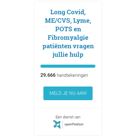
Long Covid,
ME/CVS, Lyme,
POTS en
Fibromyalgie
patiënten vragen
jullie hulp
29.666
handtekeningen
MELD JE NU AAN!
Een dienst van