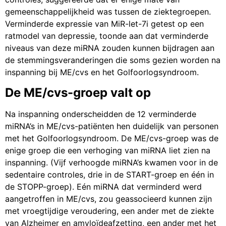
gemeenschappelijkheid was tussen de ziektegroepen.
Verminderde expressie van MiR-let-7i getest op een
ratmodel van depressie, toonde aan dat verminderde
niveaus van deze miRNA zouden kunnen bijdragen aan
de stemmingsveranderingen die soms gezien worden na
inspanning bij ME/cvs en het Golfoorlogsyndroom.
De ME/cvs-groep valt op
Na inspanning onderscheidden de 12 verminderde
miRNA’s in ME/cvs-patiënten hen duidelijk van personen
met het Golfoorlogsyndroom. De ME/cvs-groep was de
enige groep die een verhoging van miRNA liet zien na
inspanning. (Vijf verhoogde miRNA’s kwamen voor in de
sedentaire controles, drie in de START-groep en één in
de STOPP-groep). Eén miRNA dat verminderd werd
aangetroffen in ME/cvs, zou geassocieerd kunnen zijn
met vroegtijdige veroudering, een ander met de ziekte
van Alzheimer en amyloïdeafzetting, een ander met het