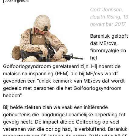
| 7232 x gelezen
Cort Johnson,
Health Rising, 13
november 2017
Baraniuk gelooft
dat ME/cvs,
fibromyalgie en
het
Golfoorlogsyndroom gerelateerd zijn. Hij noemt de
malaise na inspanning (PEM) die bij ME/cvs wordt
gevonden een “uniek kenmerk van ME/cvs dat wordt
gedeeld met personen die het Golfoorlogsyndroom
hebben”.
Bij beide ziekten zien we vaak een initiërende
gebeurtenis die langdurige lichamelijke beperking tot
gevolg heeft. De impact die de Golfoorlog op veel
veteranen van die oorlog had, is verbluffend. Baraniuk