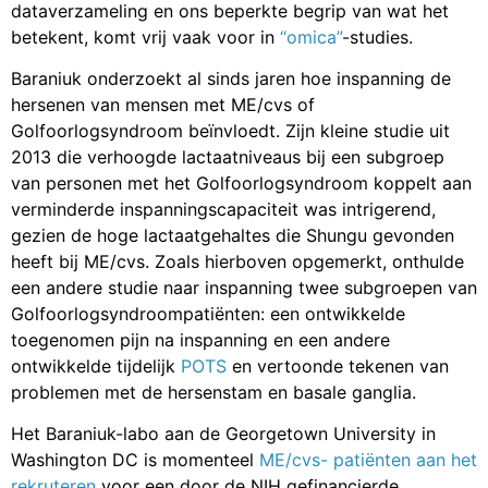
dataverzameling en ons beperkte begrip van wat het
betekent, komt vrij vaak voor in
“omica”
-studies.
Baraniuk onderzoekt al sinds jaren hoe inspanning de
hersenen van mensen met ME/cvs of
Golfoorlogsyndroom beïnvloedt. Zijn kleine studie uit
2013 die verhoogde lactaatniveaus bij een subgroep
van personen met het Golfoorlogsyndroom koppelt aan
verminderde inspanningscapaciteit was intrigerend,
gezien de hoge lactaatgehaltes die Shungu gevonden
heeft bij ME/cvs. Zoals hierboven opgemerkt, onthulde
een andere studie naar inspanning twee subgroepen van
Golfoorlogsyndroompatiënten: een ontwikkelde
toegenomen pijn na inspanning en een andere
ontwikkelde tijdelijk
POTS
en vertoonde tekenen van
problemen met de hersenstam en basale ganglia.
Het Baraniuk-labo aan de Georgetown University in
Washington DC is momenteel
ME/cvs- patiënten aan het
rekruteren
voor een door de NIH gefinancierde