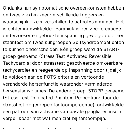
Ondanks hun symptomatische overeenkomsten hebben
de twee ziekten zeer verschillende triggers en
waarschijnlijk zeer verschillende pathofysiologieën. Het
is echter ingewikkelder. Baraniuk is een zeer creatieve
onderzoeker en gebruikte inspanning gevolgd door een
staantest om twee subgroepen Golfsyndroompatiënten
te kunnen onderscheiden. Eén groep werd de START-
groep genoemd (Stress Test Activated Reversible
Tachycardia: door stresstest geactiveerde omkeerbare
tachycardie) en reageerde op inspanning door tijdelijk
te voldoen aan de POTS-criteria en vertoonde
veranderde hersenfunctie waaronder verminderde
hersenstamvolumes. De andere groep, STOPP genaamd
(Stress Test Originated Phantom Perception: door de
stresstest opgeroepen fantoomperceptie), ontwikkelde
een patroon van activatie van basale ganglia en insula
vergelijkbaar met wat men ziet bij fantoompijn.