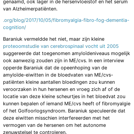
genaamd, ook lager in de hersenvloeistof en het serum
van Alzheimerpatiënten.
.org/blog/2017/10/05/fibromyalgia-fibro-fog-dementia-
cognition/
Baraniuk vermeldde het niet, maar zijn kleine
proteoomstudie
van
cerebrospinaal vocht uit 2005
suggereerde dat toegenomen amyloïdeniveaus mogelijk
ook aanwezig zouden zijn in ME/cvs. In een interview
opperde Baraniuk dat de opeenhoping van de
amyloïde-eiwitten in de bloedvaten van ME/cvs-
patiënten kleine aantallen bloedingen zou kunnen
veroorzaken in hun hersenen en vroeg zich af of de
locatie van deze kleine scheurtjes in het bloedvat zou
kunnen bepalen of iemand ME/cvs heeft of fibromyalgie
of het Golfoorlogsyndroom. Baraniuk speculeerde dat
deze eiwitten misschien interfereerden met het
vermogen van de hersenen om het autonome
zenuwstelsel te controleren.