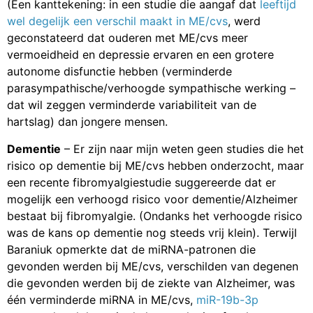
(Een kanttekening: in een studie die aangaf dat
leeftijd
wel degelijk een verschil maakt in ME/cvs
, werd
geconstateerd dat ouderen met ME/cvs meer
vermoeidheid en depressie ervaren en een grotere
autonome disfunctie hebben (verminderde
parasympathische/verhoogde sympathische werking –
dat wil zeggen verminderde variabiliteit van de
hartslag) dan jongere mensen.
Dementie
– Er zijn naar mijn weten geen studies die het
risico op dementie bij ME/cvs hebben onderzocht, maar
een recente fibromyalgiestudie suggereerde dat er
mogelijk een verhoogd risico voor dementie/Alzheimer
bestaat bij fibromyalgie. (Ondanks het verhoogde risico
was de kans op dementie nog steeds vrij klein). Terwijl
Baraniuk opmerkte dat de miRNA-patronen die
gevonden werden bij ME/cvs, verschilden van degenen
die gevonden werden bij de ziekte van Alzheimer, was
één verminderde miRNA in ME/cvs,
miR-19b-3p