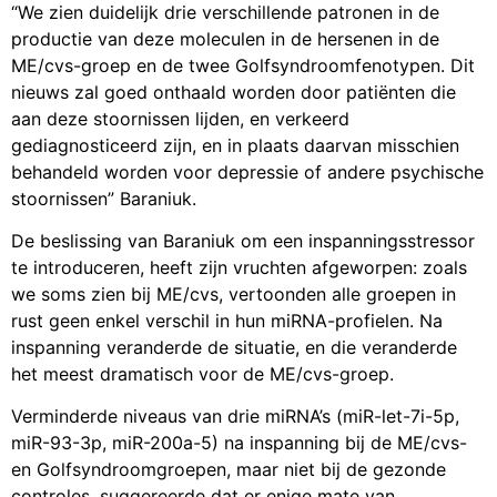
“We zien duidelijk drie verschillende patronen in de
productie van deze moleculen in de hersenen in de
ME/cvs-groep en de twee Golfsyndroomfenotypen. Dit
nieuws zal goed onthaald worden door patiënten die
aan deze stoornissen lijden, en verkeerd
gediagnosticeerd zijn, en in plaats daarvan misschien
behandeld worden voor depressie of andere psychische
stoornissen” Baraniuk.
De beslissing van Baraniuk om een inspanningsstressor
te introduceren, heeft zijn vruchten afgeworpen: zoals
we soms zien bij ME/cvs, vertoonden alle groepen in
rust geen enkel verschil in hun miRNA-profielen. Na
inspanning veranderde de situatie, en die veranderde
het meest dramatisch voor de ME/cvs-groep.
Verminderde niveaus van drie miRNA’s (miR-let-7i-5p,
miR-93-3p, miR-200a-5) na inspanning bij de ME/cvs-
en Golfsyndroomgroepen, maar niet bij de gezonde
controles, suggereerde dat er enige mate van