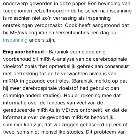
onderwerp geworden in deze paper. Een bevinding van
toegenomen celzelfmoord in de hersenen na inspanning
is misschien niet zo’n verrassing als inspanning
ontstekingen veroorzaakt. Cook heeft aangetoond dat
bij ME/cvs cognitie en hersenfuncties een dag
na
inspanning
anders zijn.
Enig voorbehoud –
Baraniuk vermeldde enig
voorbehoud bij miRNA-analyse van de cerebrospinale
vloeistof zoals “het opmerkelijk gebrek aan consensus”
met betrekking tot de te verwachten niveaus van
miRNA in gezonde controles. (Baraniuk merkte op dat
hij meer cerebrospinale vloeistof had gebruikt dan
sommige andere studies). Hou er rekening mee dat
informatie over de functies van veel van de
gereduceerde miRNA’s in ME/cvs ontbreekt, en dat de
informatie over de gevonden miRNA’s behoorlijk
summier kan zijn; dat wil zeggen gebaseerd op een of
twee, soms niet-menselijke studies. Dit probleem van