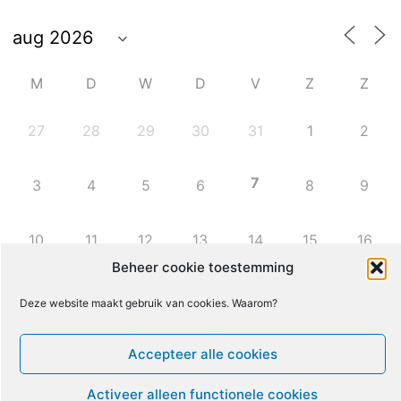
M
D
W
D
V
Z
Z
27
28
29
30
31
1
2
7
3
4
5
6
8
9
10
11
12
13
14
15
16
Beheer cookie toestemming
17
18
19
20
21
22
23
Deze website maakt gebruik van cookies. Waarom?
24
25
26
27
28
29
30
Accepteer alle cookies
Activeer alleen functionele cookies