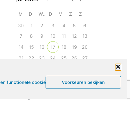
M
D
W
D
V
Z
Z
30
1
2
3
4
5
6
7
8
9
10
11
12
13
14
15
16
18
19
20
17
21
22
23
24
25
26
27
28
29
30
31
1
2
3
een functionele cookies
Voorkeuren bekijken
Leven met ME/CVS en POTS
De Vragendokter
Het PAIS protest
Not Recovered Belgium
Vrouw met ME