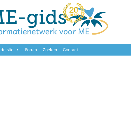
de site
Forum
Zoeken
Contact