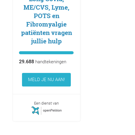
ME/CVS, Lyme,
POTS en
Fibromyalgie
patiënten vragen
jullie hulp
29.688
handtekeningen
MELD JE NU AAN!
Een dienst van