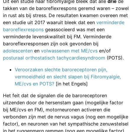
Uit een studie naar fibromyalgie bleek dat alle
drie
de
takken van de baroreflexrespons geremd waren – zowel
in rust als bij stress. De resultaten kwamen overeen met
een studie uit 2017 waaruit bleek dat een
verminderde
baroreflexrespons
geassocieerd was met een
verminderde levenskwaliteit bij FM. Verminderde
baroreflexresponsen zijn ook gevonden bij
adolescenten
en
volwassenen met ME/cvs
en/of
posturaal orthostatisch tachycardiesyndroom
(POTS).
Veroorzaken slechte baroreceptoren pijn,
vermoeidheid en slecht slapen bij Fibromyalgie,
ME/cvs en POTS?
[in het Engels]
Het feit dat de signalen die de baroreceptoren
uitzenden door de hersenstam gaan (mogelijke factor
bij ME/cvs en FM), motorneuronen activeren die
verbonden zijn met de nervus vagus (nog een mogelijke
factor), en neuronen van het sympathische zenuwstelsel
in het ruggenmerg remmen (nog een mogelijke factor)