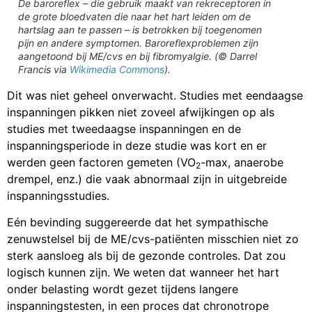
De baroreflex – die gebruik maakt van rekreceptoren in
de grote bloedvaten die naar het hart leiden om de
hartslag aan te passen – is betrokken bij toegenomen
pijn en andere symptomen. Baroreflexproblemen zijn
aangetoond bij ME/cvs en bij fibromyalgie. (© Darrel
Francis via
Wikimedia Commons
).
Dit was niet geheel onverwacht. Studies met eendaagse
inspanningen pikken niet zoveel afwijkingen op als
studies met tweedaagse inspanningen en de
inspanningsperiode in deze studie was kort en er
werden geen factoren gemeten (VO
-max, anaerobe
2
drempel, enz.) die vaak abnormaal zijn in uitgebreide
inspanningsstudies.
Eén bevinding suggereerde dat het sympathische
zenuwstelsel bij de ME/cvs-patiënten misschien niet zo
sterk aansloeg als bij de gezonde controles. Dat zou
logisch kunnen zijn. We weten dat wanneer het hart
onder belasting wordt gezet tijdens langere
inspanningstesten, in een proces dat chronotrope