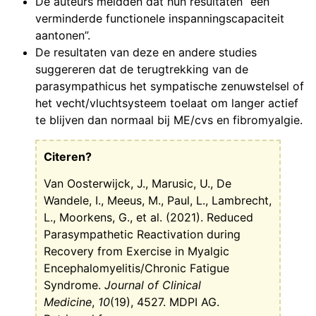
De auteurs meldden dat hun resultaten “een
verminderde functionele inspanningscapaciteit
aantonen”.
De resultaten van deze en andere studies
suggereren dat de terugtrekking van de
parasympathicus het sympatische zenuwstelsel of
het vecht/vluchtsysteem toelaat om langer actief
te blijven dan normaal bij ME/cvs en fibromyalgie.
Citeren?
Van Oosterwijck, J., Marusic, U., De
Wandele, I., Meeus, M., Paul, L., Lambrecht,
L., Moorkens, G., et al. (2021). Reduced
Parasympathetic Reactivation during
Recovery from Exercise in Myalgic
Encephalomyelitis/Chronic Fatigue
Syndrome.
Journal of Clinical
Medicine
,
10
(19), 4527. MDPI AG.