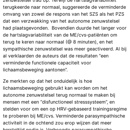
zenuwstelsel trad op. Terwijl de hartslagvariabiliteit
terugkeerde naar normaal, suggereerde de verminderde
omvang van zowel de respons van het SZS als het PZS
dat een verzwakking van het autonome zenuwstelsel
had plaatsgevonden. Bovendien duurde het langer voor
de hartslagvariabiliteit van de ME/cvs-patiënten om
terug te keren naar normaal (@ 8 minuten), en het
sympathische zenuwstelsel was meer geactiveerd. Al bij
al verklaarden de auteurs dat de resultaten “een
verminderde functionele capaciteit voor
lichaamsbeweging aantonen”.
Ze merkten op dat het onduidelijk is hoe
lichaamsbeweging gebruikt kan worden om het
autonome zenuwstelsel terug normaal te maken bij
mensen met een “disfunctioneel stresssysteem”, en
stelden voor om een op HRV-gebaseerd trainingsregime
te proberen bij ME/cvs. Verminderde parasympathische
activiteit in de ochtend zou erop wijzen dat meer
hersteltijd nodig is. Verhoogde parasympathische