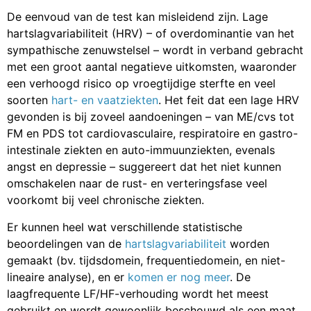
De eenvoud van de test kan misleidend zijn. Lage
hartslagvariabiliteit (HRV) – of overdominantie van het
sympathische zenuwstelsel – wordt in verband gebracht
met een groot aantal negatieve uitkomsten, waaronder
een verhoogd risico op vroegtijdige sterfte en veel
soorten
hart- en vaatziekten
. Het feit dat een lage HRV
gevonden is bij zoveel aandoeningen – van ME/cvs tot
FM en PDS tot cardiovasculaire, respiratoire en gastro-
intestinale ziekten en auto-immuunziekten, evenals
angst en depressie – suggereert dat het niet kunnen
omschakelen naar de rust- en verteringsfase veel
voorkomt bij veel chronische ziekten.
Er kunnen heel wat verschillende statistische
beoordelingen van de
hartslagvariabiliteit
worden
gemaakt (bv. tijdsdomein, frequentiedomein, en niet-
lineaire analyse), en er
komen er nog meer
. De
laagfrequente LF/HF-verhouding wordt het meest
gebruikt en wordt gewoonlijk beschouwd als een maat