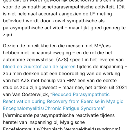
voor de sympathische/parasympathische activiteit. (Dit
is niet helemaal accuraat aangezien de LF-meting
beïnvloed wordt door zowel sympathische als
parasympathische activiteit – maar lijkt goed genoeg te
zijn).
Gezien de moeilijkheden die mensen met ME/cvs
hebben met lichaamsbeweging – en de rol die het
autonome zenuwstelsel (AZS) speelt in het leveren van
bloed en zuurstof aan de spieren
tijdens de inspanning –
zou men denken dat een beoordeling van de werking
van het AZS met behulp van HRV een van de eerste
studies zou zijn geweest – maar nee, het artikel uit 2021
van Van Oosterwijck, “
Reduced Parasympathetic
Reactivation during Recovery from Exercise in Myalgic
Encephalomyelitis/Chronic Fatigue Syndrome”
[Verminderde parasympathische reactivatie tijdens
herstel van inspanning bij Myalgische
Encefalomyalitis/Chronisch Vermoeidheidssyndroom],