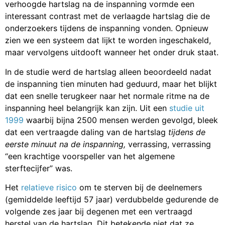
verhoogde hartslag na de inspanning vormde een
interessant contrast met de verlaagde hartslag die de
onderzoekers tijdens de inspanning vonden. Opnieuw
zien we een systeem dat lijkt te worden ingeschakeld,
maar vervolgens uitdooft wanneer het onder druk staat.
In de studie werd de hartslag alleen beoordeeld nadat
de inspanning tien minuten had geduurd, maar het blijkt
dat een snelle terugkeer naar het normale ritme na de
inspanning heel belangrijk kan zijn. Uit een
studie uit
1999
waarbij bijna 2500 mensen werden gevolgd, bleek
dat een vertraagde daling van de hartslag
tijdens de
eerste minuut na de inspanning,
verrassing, verrassing
“een krachtige voorspeller van het algemene
sterftecijfer” was.
Het
relatieve risico
om te sterven bij de deelnemers
(gemiddelde leeftijd 57 jaar) verdubbelde gedurende de
volgende zes jaar bij degenen met een vertraagd
herstel van de hartslag. Dit betekende niet dat ze