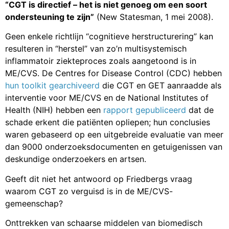
“CGT is directief – het is niet genoeg om een soort
ondersteuning te zijn”
(New Statesman, 1 mei 2008).
Geen enkele richtlijn “cognitieve herstructurering” kan
resulteren in “herstel” van zo’n multisystemisch
inflammatoir ziekteproces zoals aangetoond is in
ME/CVS. De Centres for Disease Control (CDC) hebben
hun toolkit gearchiveerd
die CGT en GET aanraadde als
interventie voor ME/CVS en de National Institutes of
Health (NIH) hebben een
rapport gepubliceerd
dat de
schade erkent die patiënten opliepen; hun conclusies
waren gebaseerd op een uitgebreide evaluatie van meer
dan 9000 onderzoeksdocumenten en getuigenissen van
deskundige onderzoekers en artsen.
Geeft dit niet het antwoord op Friedbergs vraag
waarom CGT zo verguisd is in de ME/CVS-
gemeenschap?
Onttrekken van schaarse middelen van biomedisch