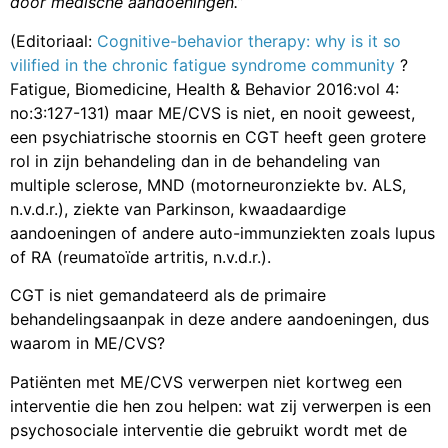
door medische aandoeningen.”
(Editoriaal:
Cognitive-behavior therapy: why is it so
vilified in the chronic fatigue syndrome community
?
Fatigue, Biomedicine, Health & Behavior 2016:vol 4:
no:3:127-131) maar ME/CVS is niet, en nooit geweest,
een psychiatrische stoornis en CGT heeft geen grotere
rol in zijn behandeling dan in de behandeling van
multiple sclerose, MND (motorneuronziekte bv. ALS,
n.v.d.r.), ziekte van Parkinson, kwaadaardige
aandoeningen of andere auto-immunziekten zoals lupus
of RA (reumatoïde artritis, n.v.d.r.).
CGT is niet gemandateerd als de primaire
behandelingsaanpak in deze andere aandoeningen, dus
waarom in ME/CVS?
Patiënten met ME/CVS verwerpen niet kortweg een
interventie die hen zou helpen: wat zij verwerpen is een
psychosociale interventie die gebruikt wordt met de