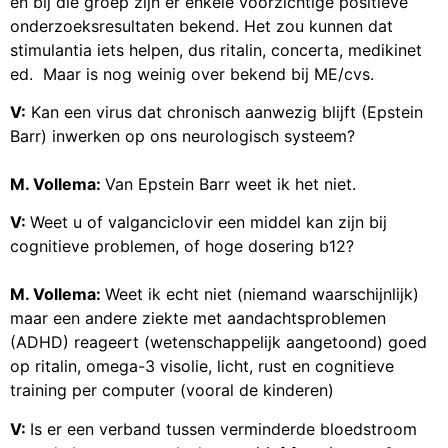
en bij die groep zijn er enkele voorzichtige positieve
onderzoeksresultaten bekend. Het zou kunnen dat
stimulantia iets helpen, dus ritalin, concerta, medikinet
ed. Maar is nog weinig over bekend bij ME/cvs.
V:
Kan een virus dat chronisch aanwezig blijft (Epstein
Barr) inwerken op ons neurologisch systeem?
M. Vollema:
Van Epstein Barr weet ik het niet.
V:
Weet u of valganciclovir een middel kan zijn bij
cognitieve problemen, of hoge dosering b12?
M. Vollema:
Weet ik echt niet (niemand waarschijnlijk)
maar een andere ziekte met aandachtsproblemen
(ADHD) reageert (wetenschappelijk aangetoond) goed
op ritalin, omega-3 visolie, licht, rust en cognitieve
training per computer (vooral de kinderen)
V:
Is er een verband tussen verminderde bloedstroom