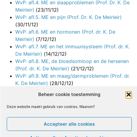
WvP: afl.4. ME en slaapproblemen (Prof. Dr. K. De
Meirleir)
(23/11/12)
WvP: afl.5. ME en pijn (Prof. Dr. K. De Meirleir)
(30/11/12)
WvP: afl.6. ME en hormonen (Prof. dr. K. De
Meirleir)
(7/12/12)
WvP: afl.7. ME en het immuunsysteem (Prof. dr. K.
De Meirleir)
(14/12/12)
WvP: afl.8. ME, de bloedsomloop en de hersenen
(Prof. dr. K. De Meirleir)
(21/12/12)
WvP: afl.9. ME en maag/darmproblemen (Prof. dr.
K. De Meirleir)
(28/12/12)
WvP: afl.10. ME, comorbiditeit en uitsluitingscriteria
Beheer cookie toestemming
(Prof. dr. K. De Meirleir)
(4/1/13)
WvP: afl.11. Bestaan en oorzaken van ME (Prof. dr.
Deze website maakt gebruik van cookies. Waarom?
K. De Meirleir)
(18/1/13)
WvP: afl.12. Verkeerde & verwante diagnoses, en
Accepteer alle cookies
testen (Prof. dr. K. De Meirleir)
(1/2/13)
WvP: afl.13. Slaap en pijn (Prof. dr. K. De Meirleir)