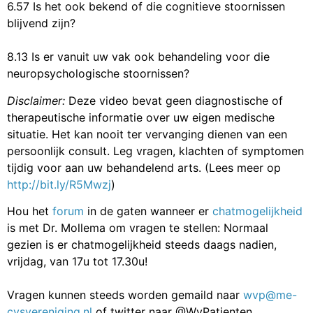
6.57 Is het ook bekend of die cognitieve stoornissen
blijvend zijn?
8.13 Is er vanuit uw vak ook behandeling voor die
neuropsychologische stoornissen?
Disclaimer:
Deze video bevat geen diagnostische of
therapeutische informatie over uw eigen medische
situatie. Het kan nooit ter vervanging dienen van een
persoonlijk consult. Leg vragen, klachten of symptomen
tijdig voor aan uw behandelend arts. (Lees meer op
http://bit.ly/R5Mwzj
)
Hou het
forum
in de gaten wanneer er
chatmogelijkheid
is met Dr. Mollema om vragen te stellen: Normaal
gezien is er chatmogelijkheid steeds daags nadien,
vrijdag, van 17u tot 17.30u!
Vragen kunnen steeds worden gemaild naar
wvp@me-
cvsvereniging.nl
of twitter naar @WvPatienten.