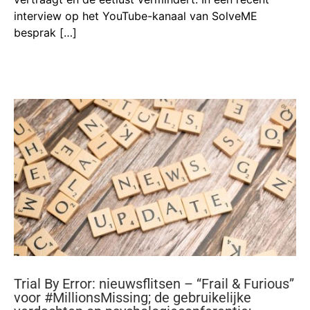
interview op het YouTube-kanaal van SolveME
besprak […]
Trial By Error: nieuwsflitsen – “Frail & Furious”
voor #MillionsMissing; de gebruikelijke