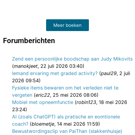
Meer boeken
Forumberichten
Zend een persoonlijke boodschap aan Judy Mikovits
(
manokjeet
, 22 juli 2026 03:40)
Iemand ervaring met graded activity?
(
paul29
, 2 juli
2026 09:54)
Fysieke items bewaren om het verleden niet te
vergeten
(
eric22
, 25 mei 2026 08:06)
Mobiel met opneemfunctie
(
robin123
, 18 mei 2026
23:24)
AI (zoals ChatGPT) als pratische en eomtionele
coach?
(
bloemetje
, 14 mei 2026 11:59)
Bewustwordingsclip van PaiThan (slakkenhuisje)