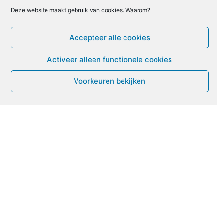
Deze website maakt gebruik van cookies. Waarom?
17
18
19
20
21
22
23
Accepteer alle cookies
24
25
26
27
28
29
30
Activeer alleen functionele cookies
Voorkeuren bekijken
31
1
2
3
4
5
6
Leven met ME/CVS en POTS
De Vragendokter
Het PAIS protest
Not Recovered Belgium
Vrouw met ME
© ME-gids.net 2005 – 2026 Migratie/Update website
Dirk Ghijs