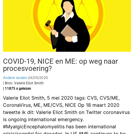
COVID-19, NICE en ME: op weg naar
procesvoering?
Andere landen
24/05/2020
| Bron: Valerie Eliot Smith
| 11875 x gelezen
Valerie Eliot Smith, 5 mei 2020 tags: CVS, CVS/ME,
CoronaVirus, ME, ME/CVS, NICE Op 18 maart 2020
tweette ik dit: Valerie Eliot Smith on Twitter coronavirus
is ongoing international emergency.
#MyalgicEncephalomyelitis has been international
crisis/scandal for decades. In US #ME continues to be