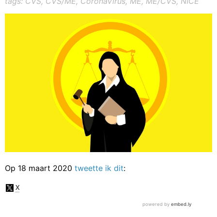
tags: CVS, CVS/ME, CoronaVirus, ME, ME/CVS, NICE
Op 18 maart 2020
tweette ik dit
: