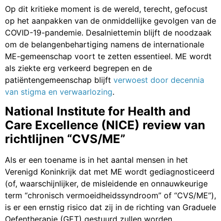
Op dit kritieke moment is de wereld, terecht, gefocust
op het aanpakken van de onmiddellijke gevolgen van de
COVID-19-pandemie. Desalniettemin blijft de noodzaak
om de belangenbehartiging namens de internationale
ME-gemeenschap voort te zetten essentieel. ME wordt
als ziekte erg verkeerd begrepen en de
patiëntengemeenschap blijft
verwoest door decennia
van stigma en verwaarlozing
.
National Institute for Health and
Care Excellence (NICE) review van
richtlijnen “CVS/ME”
Als er een toename is in het aantal mensen in het
Verenigd Koninkrijk dat met ME wordt gediagnosticeerd
(of, waarschijnlijker, de misleidende en onnauwkeurige
term “chronisch vermoeidheidssyndroom” of “CVS/ME”),
is er een ernstig risico dat zij in de richting van Graduele
Oefentherapie (GET) gestuurd zullen worden.