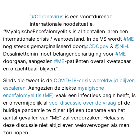
“#Coronavirus
is een voortdurende
internationale noodsituatie.
#MyalgischeEncefalomyelitis is al tientallen jaren een
internationale crisis / wantoestand. In de VS wordt
#ME
nog steeds gemarginaliseerd door
@CDCgov
&
@NIH
.
Desalniettemin moet belangenbehartiging voor
#ME
doorgaan, aangezien
#ME
-patiënten overal kwetsbaar
en onzichtbaar blijven.”
Sinds die tweet is de
COVID-19-crisis wereldwijd blijven
escaleren
. Aangezien de ziekte
myalgische
encefalomyelitis (ME)
vaak een infectieus begin heeft, is
er onvermijdelijk al
veel discussie over de vraag
of de
huidige pandemie te zijner tijd een toename van het
aantal gevallen van “ME” zal veroorzaken. Helaas is
deze discussie niet altijd even weloverwogen als men
zou hopen.