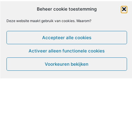
10
11
12
13
14
15
16
Beheer cookie toestemming
Deze website maakt gebruik van cookies. Waarom?
17
18
19
20
21
22
23
Accepteer alle cookies
24
25
26
27
28
29
30
Activeer alleen functionele cookies
31
1
2
3
4
5
6
Voorkeuren bekijken
Leven met ME/CVS en POTS
De Vragendokter
Het PAIS protest
Not Recovered Belgium
Vrouw met ME
© ME-gids.net 2005 – 2026 Migratie/Update website