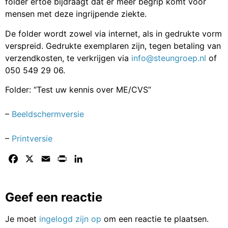
folder ertoe bijdraagt dat er meer begrip komt voor
mensen met deze ingrijpende ziekte.
De folder wordt zowel via internet, als in gedrukte vorm
verspreid. Gedrukte exemplaren zijn, tegen betaling van
verzendkosten, te verkrijgen via
info@steungroep.nl
of
050 549 29 06.
Folder: “Test uw kennis over ME/CVS”
–
Beeldschermversie
–
Printversie
Facebook
X
Email
Print
LinkedIn
Geef een reactie
Je moet
ingelogd zijn op
om een reactie te plaatsen.