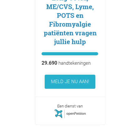
ME/CVS, Lyme,
POTS en
Fibromyalgie
patiënten vragen
jullie hulp
29.690
handtekeningen
MELD JE NU AAN!
Een dienst van