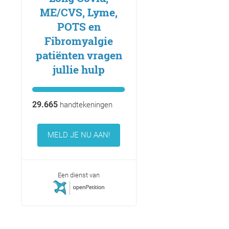
ME/CVS, Lyme,
POTS en
Fibromyalgie
patiënten vragen
jullie hulp
29.665
handtekeningen
MELD JE NU AAN!
Een dienst van