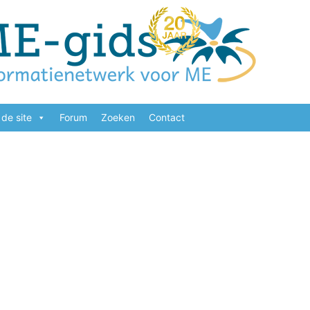
de site
Forum
Zoeken
Contact