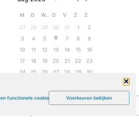
M
D
W
D
V
Z
Z
27
28
29
30
31
1
2
6
3
4
5
7
8
9
10
11
12
13
14
15
16
17
18
19
20
21
22
23
24
25
26
27
28
29
30
31
1
2
3
4
5
6
een functionele cookies
Voorkeuren bekijken
Leven met ME/CVS en POTS
De Vragendokter
Het PAIS protest
Not Recovered Belgium