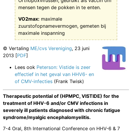
Orthopoxvirussen; gebruikt als vaccin om
mensen tegen de pokken in te enten.
VO2max:
maximale
zuurstofopnamevermogen, gemeten bij
maximale inspanning
© Vertaling
ME/cvs Vereniging
, 23 juni
2013 [
PDF
]
Lees ook
Peterson: Vistide is zeer
effectief in het geval van HHV6- en
of CMV-infecties
(Frank Twisk)
Therapeutic potential of (HPMPC, VISTIDE) for the
treatment of HHV-6 and/or CMV infections in
severely ill patients diagnosed with chronic fatigue
syndrome/myalgic encephalomyelitis.
7-4 Oral, 8th International Conference on HHV-6 & 7