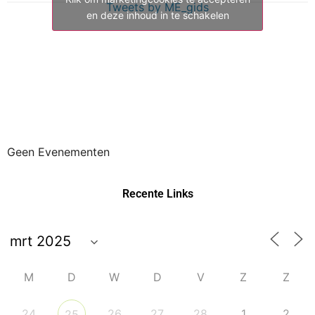
Tweets by ME_gids
en deze inhoud in te schakelen
Geen Evenementen
Recente Links
M
D
W
D
V
Z
Z
24
26
27
28
1
2
25