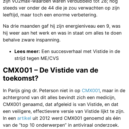
zijn VO2max-waarden waren verdubbeld tot 28; nog
steeds ver onder de 44 die je zou verwachten op zijn
leeftijd, maar toch een enorme verbetering.
Na drie maanden gaf hij zijn energieniveau een 9, was
hij weer aan het werk en was in staat om alles te doen
behalve zware inspanning.
Lees meer:
Een succesverhaal met Vistide in de
strijd tegen ME/CVS
CMX001 – De Vistide van de
toekomst?
In Parijs ging dr. Peterson niet in op
CMX001
, maar in de
achtergrond van dit alles bevindt zich een medicijn,
CMX001 genaamd, dat afgeleid is van Vistide, en dat
een veiligere, effectievere versie van Vistide lijkt te zijn.
In een
artikel
uit 2012 werd CMX001 genoemd als één
van de “top 10 onderwerpen” in antiviraal onderzoek.