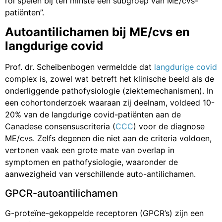
rol spelen bij ten minste een subgroep van ME/cvs-
patiënten”.
Autoantilichamen bij ME/cvs en
langdurige covid
Prof. dr. Scheibenbogen vermeldde dat
langdurige covid
complex is, zowel wat betreft het klinische beeld als de
onderliggende pathofysiologie (ziektemechanismen). In
een cohortonderzoek waaraan zij deelnam, voldeed 10-
20% van de langdurige covid-patiënten aan de
Canadese consensuscriteria (
CCC
) voor de diagnose
ME/cvs. Zelfs degenen die niet aan de criteria voldoen,
vertonen vaak een grote mate van overlap in
symptomen en pathofysiologie, waaronder de
aanwezigheid van verschillende auto-antilichamen.
GPCR-autoantilichamen
G-proteïne-gekoppelde receptoren (GPCR’s) zijn een