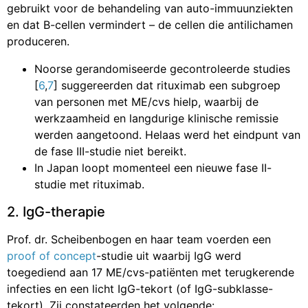
gebruikt voor de behandeling van auto-immuunziekten
en dat B-cellen vermindert – de cellen die antilichamen
produceren.
Noorse gerandomiseerde gecontroleerde studies
[
6
,
7
] suggereerden dat rituximab een subgroep
van personen met ME/cvs hielp, waarbij de
werkzaamheid en langdurige klinische remissie
werden aangetoond. Helaas werd het eindpunt van
de fase III-studie niet bereikt.
In Japan loopt momenteel een nieuwe fase II-
studie met rituximab.
2. IgG-therapie
Prof. dr. Scheibenbogen en haar team voerden een
proof of concept
-studie uit waarbij IgG werd
toegediend aan 17 ME/cvs-patiënten met terugkerende
infecties en een licht IgG-tekort (of IgG-subklasse-
tekort). Zij constateerden het volgende: