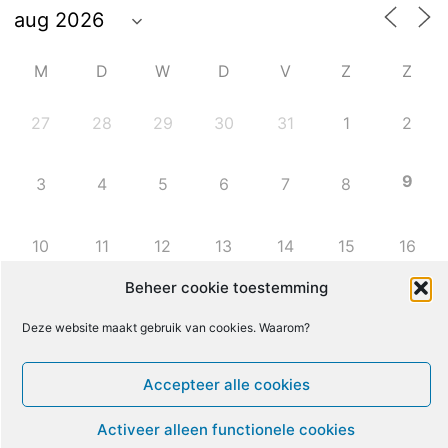
M
D
W
D
V
Z
Z
27
28
29
30
31
1
2
9
3
4
5
6
7
8
10
11
12
13
14
15
16
Beheer cookie toestemming
17
18
19
20
21
22
23
Deze website maakt gebruik van cookies. Waarom?
24
25
26
27
28
29
30
Accepteer alle cookies
31
1
2
3
4
5
6
Activeer alleen functionele cookies