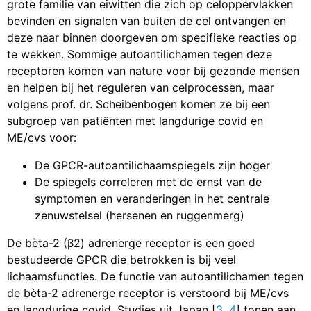
grote familie van eiwitten die zich op celoppervlakken
bevinden en signalen van buiten de cel ontvangen en
deze naar binnen doorgeven om specifieke reacties op
te wekken. Sommige autoantilichamen tegen deze
receptoren komen van nature voor bij gezonde mensen
en helpen bij het reguleren van celprocessen, maar
volgens prof. dr. Scheibenbogen komen ze bij een
subgroep van patiënten met langdurige covid en
ME/cvs voor:
De GPCR-autoantilichaamspiegels zijn hoger
De spiegels correleren met de ernst van de
symptomen en veranderingen in het centrale
zenuwstelsel (hersenen en ruggenmerg)
De bèta-2 (β2) adrenerge receptor is een goed
bestudeerde GPCR die betrokken is bij veel
lichaamsfuncties. De functie van autoantilichamen tegen
de bèta-2 adrenerge receptor is verstoord bij ME/cvs
en langdurige covid. Studies uit Japan [
3
,
4
] tonen aan