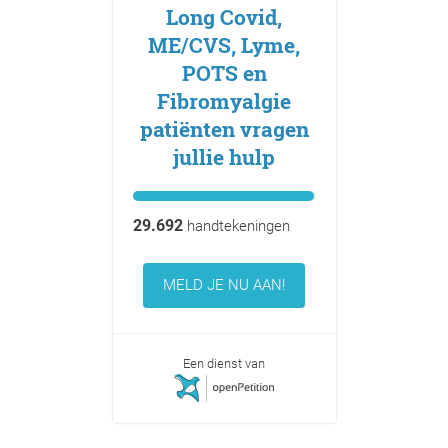
Long Covid,
ME/CVS, Lyme,
POTS en
Fibromyalgie
patiënten vragen
jullie hulp
29.692
handtekeningen
MELD JE NU AAN!
Een dienst van