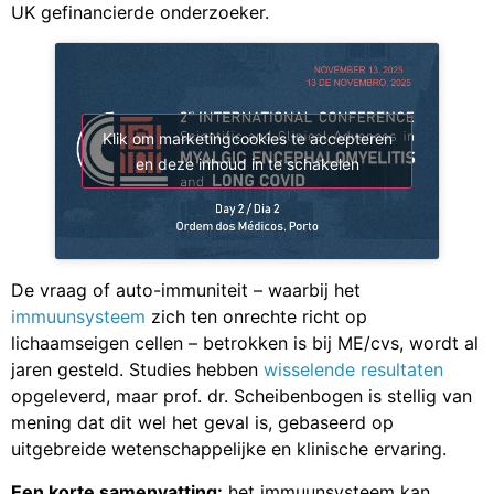
UK gefinancierde onderzoeker.
Klik om marketingcookies te accepteren
en deze inhoud in te schakelen
De vraag of auto-immuniteit – waarbij het
immuunsysteem
zich ten onrechte richt op
lichaamseigen cellen – betrokken is bij ME/cvs, wordt al
jaren gesteld. Studies hebben
wisselende resultaten
opgeleverd, maar prof. dr. Scheibenbogen is stellig van
mening dat dit wel het geval is, gebaseerd op
uitgebreide wetenschappelijke en klinische ervaring.
Een korte samenvatting:
het immuunsysteem kan