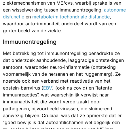
ziektemechanismen van ME/cvs, waarbij sprake is van
een wisselwerking tussen immuunontregeling,
autonome
disfunctie
en
metabole/mitochondriale disfunctie
,
waardoor auto-immuniteit onderdeel wordt van een
groter beeld van de ziekte.
Immuunontregeling
Met betrekking tot immuunontregeling benadrukte ze
dat onderzoek aanhoudende, laaggradige ontstekingen
aantoont, waaronder neuro-inflammatie (ontsteking
voornamelijk van de hersenen en het ruggenmerg). Ze
noemde ook een verband met reactivatie van het
epstein-barrvirus (
EBV
) (ook na covid) en “latente
immuunreacties”, wat waarschijnlijk verwijst naar
immuunactiviteit die wordt veroorzaakt door
pathogenen, bijvoorbeeld virussen, die sluimerend
aanwezig blijven. Cruciaal was dat ze opmerkte dat er
“goed bewijs is dat autoantilichamen wel degelijk een