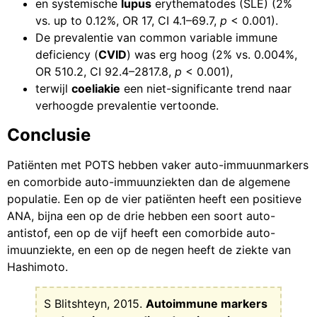
en systemische
lupus
erythematodes (SLE) (2%
vs. up to 0.12%, OR 17, CI 4.1–69.7,
p
< 0.001).
De prevalentie van common variable immune
deficiency (
CVID
) was erg hoog (2% vs. 0.004%,
OR 510.2, CI 92.4–2817.8,
p
< 0.001),
terwijl
coeliakie
een niet-significante trend naar
verhoogde prevalentie vertoonde.
Conclusie
Patiënten met POTS hebben vaker auto-immuunmarkers
en comorbide auto-immuunziekten dan de algemene
populatie. Een op de vier patiënten heeft een positieve
ANA, bijna een op de drie hebben een soort auto-
antistof, een op de vijf heeft een comorbide auto-
imuunziekte, en een op de negen heeft de ziekte van
Hashimoto.
S Blitshteyn, 2015.
Autoimmune markers