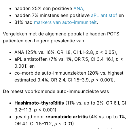
hadden 25% een positieve
ANA
,
hadden 7% minstens een positieve
aPL antistof
en
31% had
markers van auto-immuniteit
.
Vergeleken met de algemene populatie hadden POTS-
patiënten een hogere prevalentie van
ANA (25% vs. 16%, OR 1.8, CI 1.1–2.8,
p
< 0.05),
aPL antistoffen (7% vs. 1%, OR 7.5, CI 3.4–16.1,
p
<
0.001) en
co-morbide auto-immuunziekten (20% vs. highest
estimated 9.4%, OR 2.4, CI 1.5–3.9,
p
< 0.001).
De meest voorkomende auto-immuunziekte was
Hashimoto-thyroïditis
(11% vs. up to 2%, OR 6.1, CI
3.2–11.3,
p
< 0.001),
gevolgd door
reumatoïde artritis
(4% vs. up to 1%,
OR 4.1, CI 1.5–11.2,
p
< 0.01)