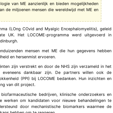
ologie van ME aanzienlijk en bieden mogelijkheden
aan de miljoenen mensen die wereldwijd met ME en
ma (LOng COvid and Myalgic Encephalomyelitis), geleid
novate UK. Het LOCOME-programma werd uitgevoerd in
dinburgh.
ienduizenden mensen met ME die hun gegevens hebben
dheid en hersenmist ervoeren.
nten zijn verstrekt en door de NHS zijn verzameld in het
 eveneens dankbaar zijn. De partners willen ook de
rokkenheid (PPI) bij LOCOME bedanken. Hun inzichten en
ng van dit project.
iofarmaceutische bedrijven, klinische onderzoekers en
e werken om kandidaten voor nieuwe behandelingen te
ndersteund door mechanistische biomarkers waarmee de
 kans hebben om te reageren.