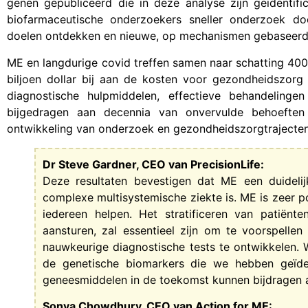
genen gepubliceerd die in deze analyse zijn geïdentif
biofarmaceutische onderzoekers sneller onderzoek do
doelen ontdekken en nieuwe, op mechanismen gebaseerde
ME en langdurige covid treffen samen naar schatting 400
biljoen dollar bij aan de kosten voor gezondheidszorg
diagnostische hulpmiddelen, effectieve behandelinge
bijgedragen aan decennia van onvervulde behoeften 
ontwikkeling van onderzoek en gezondheidszorgtrajecten
Dr Steve Gardner, CEO van PrecisionLife:
Deze resultaten bevestigen dat ME een duidelij
complexe multisystemische ziekte is. ME is zeer p
iedereen helpen. Het stratificeren van patiën
aansturen, zal essentieel zijn om te voorspelle
nauwkeurige diagnostische tests te ontwikkelen. 
de genetische biomarkers die we hebben geïde
geneesmiddelen in de toekomst kunnen bijdragen a
Sonya Chowdhury, CEO van Action for ME: