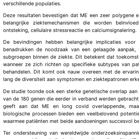
verschillende populaties.
Deze resultaten bevestigen dat ME een zeer polygene e
belangrijke ziektemechanismen die worden beïnvloed 
ontsteking, cellulaire stressreactie en calciumsignalering.
De bevindingen hebben belangrijke implicaties voo
benadrukken de noodzaak van een gelaagde aanpak, wa
subgroepen binnen de ziekte. Dit betekent dat toekomstige
wanneer ze zich richten op specifieke subtypes van pa
behandelen. Dit komt ook nauw overeen met de ervari
lang de diversiteit aan symptomen en ziektepatronen erk
De studie toonde ook een sterke genetische overlap aan
van de 180 genen die eerder in verband werden gebracht 
geeft aan dat ME en long covid overlappende, maar
biologische processen bieden een veelbelovend potenti
waarmee patiënten met beide aandoeningen succesvol b
Ter ondersteuning van wereldwijde onderzoeksinspannin