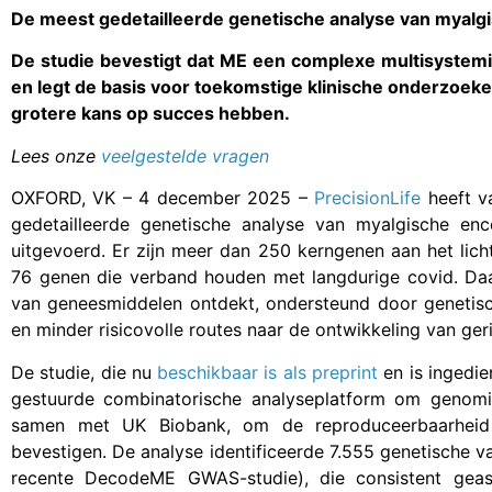
De meest gedetailleerde genetische analyse van myalgis
De studie bevestigt dat ME een complexe multisystemi
en legt de basis voor toekomstige klinische onderzoek
grotere kans op succes hebben.
Lees onze
veelgestelde vragen
OXFORD, VK – 4 december 2025 –
PrecisionLife
heeft v
gedetailleerde genetische analyse van myalgische enc
uitgevoerd. Er zijn meer dan 250 kerngenen aan het li
76 genen die verband houden met langdurige covid. Daa
van geneesmiddelen ontdekt, ondersteund door genetisch
en minder risicovolle routes naar de ontwikkeling van ger
De studie, die nu
beschikbaar is als preprint
en is ingedie
gestuurde combinatorische analyseplatform om genom
samen met UK Biobank, om de reproduceerbaarheid v
bevestigen. De analyse identificeerde 7.555 genetische va
recente DecodeME GWAS-studie), die consistent geas