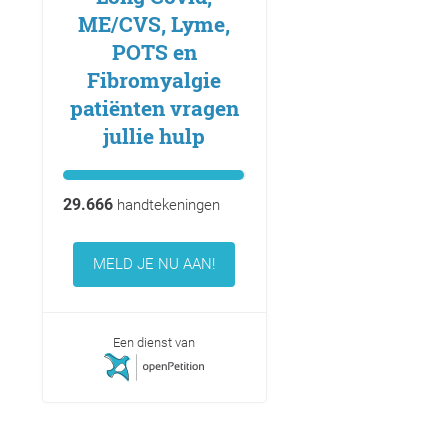
ME/CVS, Lyme,
POTS en
Fibromyalgie
patiënten vragen
jullie hulp
29.666
handtekeningen
MELD JE NU AAN!
Een dienst van