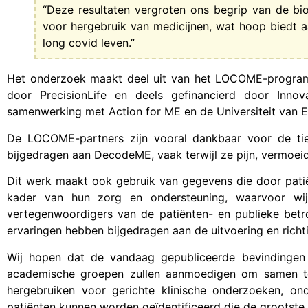
“Deze resultaten vergroten ons begrip van de bi
voor hergebruik van medicijnen, wat hoop biedt 
long covid leven.”
Het onderzoek maakt deel uit van het LOCOME-program
door PrecisionLife en deels gefinancierd door In
samenwerking met Action for ME en de Universiteit van E
De LOCOME-partners zijn vooral dankbaar voor de t
bijgedragen aan DecodeME, vaak terwijl ze pijn, vermoei
Dit werk maakt ook gebruik van gegevens die door patië
kader van hun zorg en ondersteuning, waarvoor wij
vertegenwoordigers van de patiënten- en publieke bet
ervaringen hebben bijgedragen aan de uitvoering en richti
Wij hopen dat de vandaag gepubliceerde bevindingen b
academische groepen zullen aanmoedigen om samen t
hergebruiken voor gerichte klinische onderzoeken, o
patiënten kunnen worden geïdentificeerd die de grootste