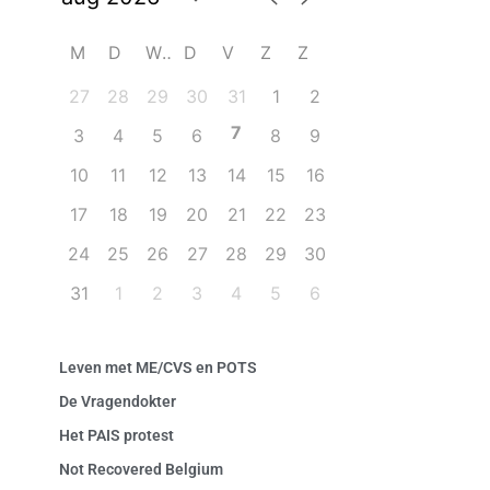
M
D
W
D
V
Z
Z
27
28
29
30
31
1
2
7
3
4
5
6
8
9
10
11
12
13
14
15
16
17
18
19
20
21
22
23
24
25
26
27
28
29
30
31
1
2
3
4
5
6
Leven met ME/CVS en POTS
De Vragendokter
Het PAIS protest
Not Recovered Belgium