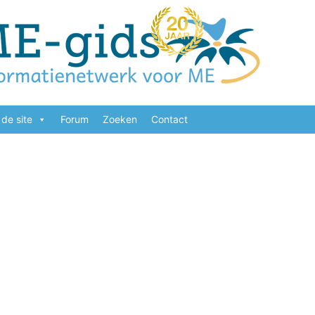
de site
Forum
Zoeken
Contact