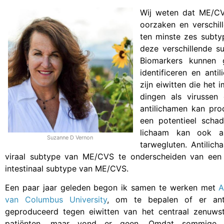
Wij weten dat ME/CV
oorzaken en verschil
ten minste zes subty
deze verschillende s
Biomarkers kunnen
identificeren en ant
zijn eiwitten die het
dingen als virusse
antilichamen kan pro
een potentieel schad
lichaam kan ook an
Suzanne D Vernon
tarwegluten. Antili
viraal subtype van ME/CVS te onderscheiden van ee
intestinaal subtype van ME/CVS.
Een paar jaar geleden begon ik samen te werken met
A
van Columbus University
, om te bepalen of er ant
geproduceerd tegen eiwitten van het centraal zenuwst
patiënten, maar vond er geen. Omdat sommige M