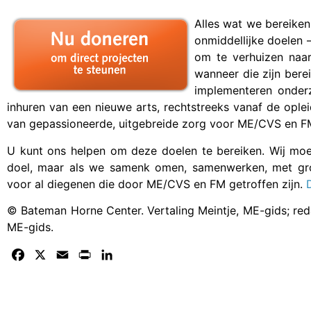
Alles wat we bereiken
onmiddellijke doelen 
om te verhuizen naa
wanneer die zijn bere
implementeren onder
inhuren van een nieuwe arts, rechtstreeks vanaf de ople
van gepassioneerde, uitgebreide zorg voor ME/CVS en F
U kunt ons helpen om deze doelen te bereiken. Wij moe
doel, maar als we samenk
omen, samenwerken, met grot
voor al diegenen die door ME/CVS en FM getroffen zijn.
© Bateman Horne Center. Vertaling Meintje, ME-gids; red
ME-gids.
Facebook
X
Email
Print
LinkedIn