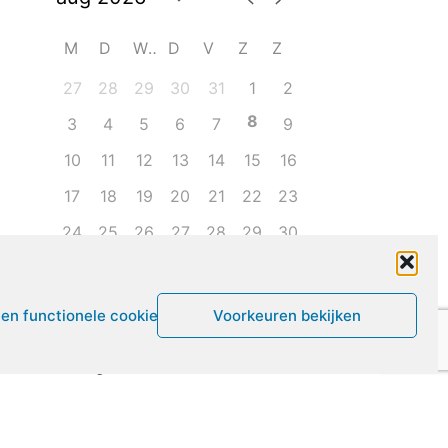
M
D
W
D
V
Z
Z
27
28
29
30
31
1
2
8
3
4
5
6
7
9
10
11
12
13
14
15
16
17
18
19
20
21
22
23
24
25
26
27
28
29
30
31
1
2
3
4
5
6
een functionele cookies
Voorkeuren bekijken
Leven met ME/CVS en POTS
De Vragendokter
Het PAIS protest
Not Recovered Belgium