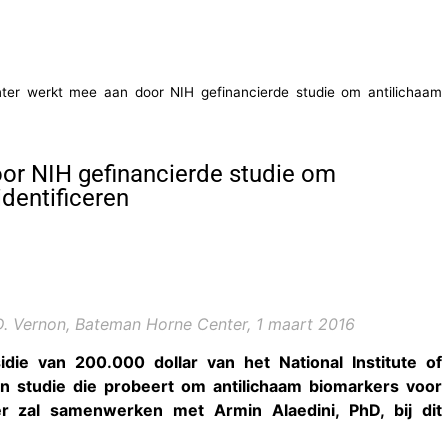
er werkt mee aan door NIH gefinancierde studie om antilichaam
or NIH gefinancierde studie om
dentificeren
. Vernon, Bateman Horne Center, 1 maart 2016
idie van 200.000 dollar van het National Institute of
en studie die probeert om antilichaam biomarkers voor
r zal samenwerken met Armin Alaedini, PhD, bij dit