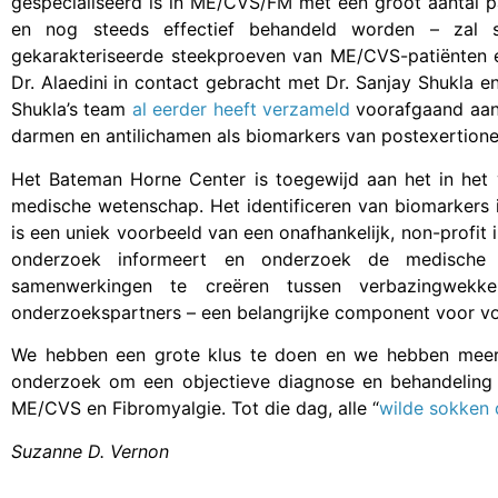
gespecialiseerd is in ME/CVS/FM met een groot aantal pa
en nog steeds effectief behandeld worden – zal 
gekarakteriseerde steekproeven van ME/CVS-patiënten e
Dr. Alaedini in contact gebracht met Dr. Sanjay Shukla e
Shukla’s team
al eerder heeft verzameld
voorafgaand aan-
darmen en antilichamen als biomarkers van postexertione
Het Bateman Horne Center is toegewijd aan het in het 
medische wetenschap. Het identificeren van biomarkers 
is een uniek voorbeeld van een onafhankelijk, non-profi
onderzoek informeert en onderzoek de medische z
samenwerkingen te creëren tussen verbazingwekke
onderzoekspartners – een belangrijke component voor vo
We hebben een grote klus te doen en we hebben meer p
onderzoek om een objectieve diagnose en behandeling ee
ME/CVS en Fibromyalgie. Tot die dag, alle “
wilde sokken
Suzanne D. Vernon