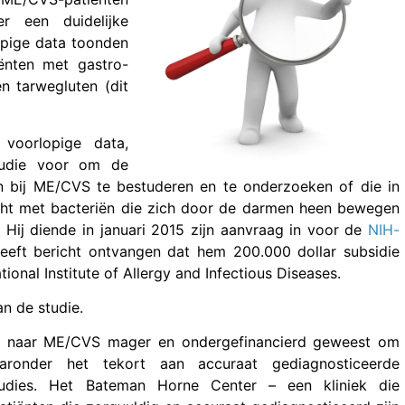
r een duidelijke
opige data toonden
ënten met gastro-
n tarwegluten (dit
voorlopige data,
studie voor om de
 bij ME/CVS te bestuderen en te onderzoeken of die in
ht met bacteriën die zich door de darmen heen bewegen
 Hij diende in januari 2015 zijn aanvraag in voor de
NIH-
eft bericht ontvangen dat hem 200.000 dollar subsidie
onal Institute of Allergy and Infectious Diseases.
n de studie.
ek naar ME/CVS mager en ondergefinancierd geweest om
aaronder het tekort aan accuraat gediagnosticeerde
tudies. Het Bateman Horne Center – een kliniek die