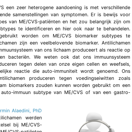
S een zeer heterogene aandoening is met verschillende
lende samenstellingen van symptomen. Er is bewijs voor
pes van ME/CVS-patiënten en het zou belangrijk zijn om
ubtypes te identificeren en hier ook naar te behandelen.
 gebruikt worden om ME/CVS biomarker subtypes te
ilichamen zijn een veelbelovende biomarker. Antilichamen
 immuunsysteem van ons lichaam produceert als reactie op
n en bacteriën. We weten ook dat ons immuunsysteem
duceren tegen delen van onze eigen cellen en weefsels,
elijke reactie die auto-immuniteit wordt genoemd. Ons
tilichamen produceren tegen voedingseiwitten zoals
chaam biomarkers zouden kunnen worden gebruikt om een
n auto-immuun subtype van ME/CVS of van een gastro-
rmin Alaedini, PhD
ilichamen werden
elsel bij ME/CVS-
E/CVS-patiënten