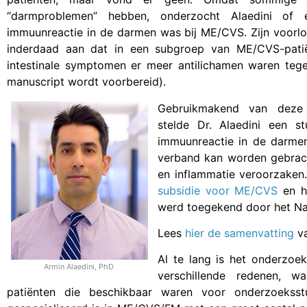
“darmproblemen” hebben, onderzocht Alaedini of e
immuunreactie in de darmen was bij ME/CVS. Zijn voorl
inderdaad aan dat in een subgroep van ME/CVS-pati
intestinale symptomen er meer antilichamen waren tege
manuscript wordt voorbereid).
Gebruikmakend van deze 
stelde Dr. Alaedini een 
immuunreactie in de darmen
verband kan worden gebrac
en inflammatie veroorzaken.
subsidie voor ME/CVS
en he
werd toegekend door het Nati
Lees
hier de samenvatting
va
Al te lang is het onderzo
Armin Alaedini, PhD
verschillende redenen, w
patiënten die beschikbaar waren voor onderzoekss