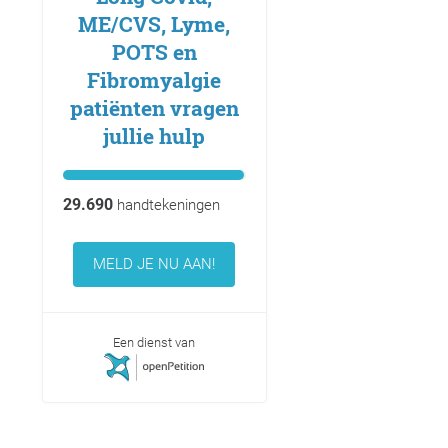
ME/CVS, Lyme,
POTS en
Fibromyalgie
patiënten vragen
jullie hulp
29.690
handtekeningen
MELD JE NU AAN!
Een dienst van