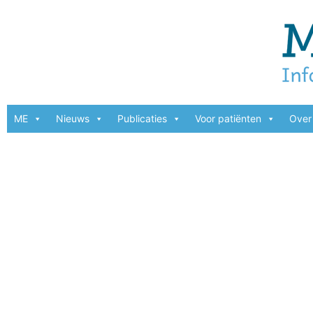
ME
Nieuws
Publicaties
Voor patiënten
Over 