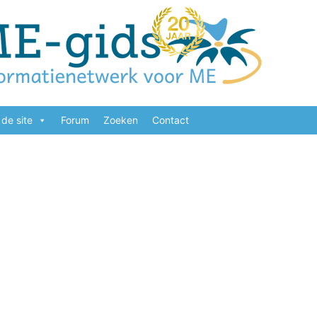
de site
Forum
Zoeken
Contact