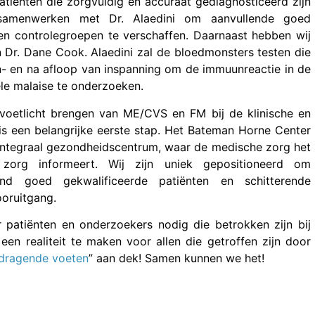
tiënten die zorgvuldig en accuraat gediagnosticeerd zijn
samenwerken met Dr. Alaedini om aanvullende goed
n controlegroepen te verschaffen. Daarnaast hebben wij
n Dr. Dane Cook. Alaedini zal de bloedmonsters testen die
 en na afloop van inspanning om de immuunreactie in de
le malaise te onderzoeken.
voetlicht brengen van ME/CVS en FM bij de klinische en
is een belangrijke eerste stap. Het Bateman Horne Center
t integraal gezondheidscentrum, waar de medische zorg het
org informeert. Wij zijn uniek gepositioneerd om
nd goed gekwalificeerde patiënten en schitterende
oruitgang.
atiënten en onderzoekers nodig die betrokken zijn bij
n realiteit te maken voor allen die getroffen zijn door
 dragende voeten
” aan dek! Samen kunnen we het!