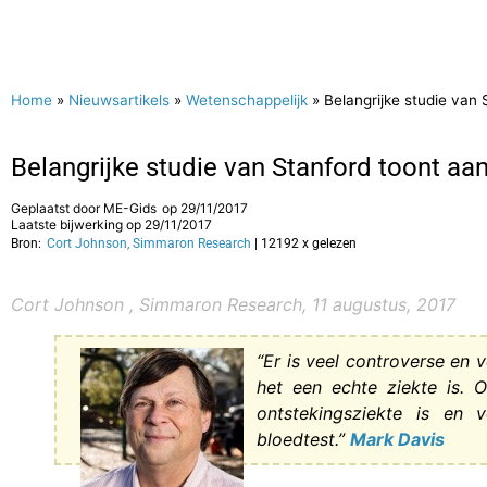
Home
»
Nieuwsartikels
»
Wetenschappelijk
»
Belangrijke studie van 
Belangrijke studie van Stanford toont aa
Geplaatst door
ME-Gids
op
29/11/2017
Laatste bijwerking op 29/11/2017
Bron:
Cort Johnson, Simmaron Research
| 12192 x gelezen
Cort Johnson
, Simmaron Research, 11 augustus, 2017
“Er is veel controverse en
het een echte ziekte is. 
ontstekingsziekte is en 
bloedtest.”
Mark Davis