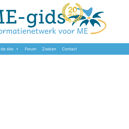
de site
Forum
Zoeken
Contact