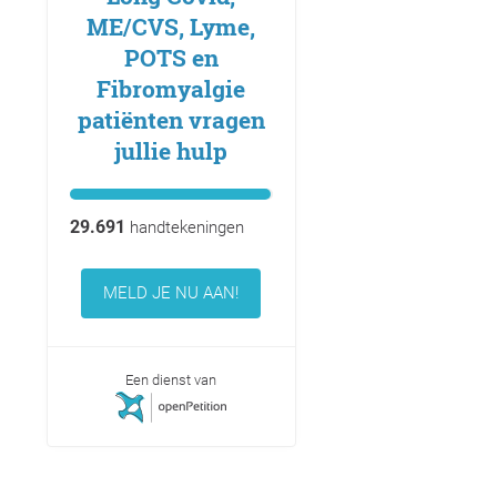
ME/CVS, Lyme,
POTS en
Fibromyalgie
patiënten vragen
jullie hulp
29.691
handtekeningen
MELD JE NU AAN!
Een dienst van