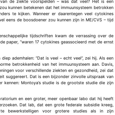
st van de ziekte voorspelden – was dat veel? Het is een
en, zou kunnen betekenen dat het immuunsysteem betrokken
anders te kijken. Wanneer er daarentegen veel cytokines
el eens de boosdoener zou kunnen zijn in ME/CVS – tijd
enschappelijke tijdschriften kwam de verrassing over de
i de paper, “waren 17 cytokines geassocieerd met de ernst
iep ademhalen: “Dat is veel – echt veel”, zei hij. Als een
norme betrokkenheid van het immuunsysteem aan. Davis,
ningen voor verschillende ziekten en gezondheid, zei dat
eit suggereert. Dat is een bijzonder zinvolle uitspraak van
 kennen: Montoya’s studie is de grootste studie die zijn
oratorium en een groter, meer openbaar labo dat hij heeft
zoeken. Dat lab, dat een grote federale subsidie kreeg,
 bewerkstelligen voor grotere studies als in zijn