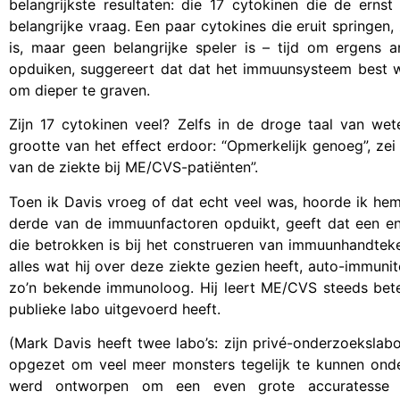
belangrijkste resultaten: die 17 cytokinen die de ern
belangrijke vraag. Een paar cytokines die eruit spring
is, maar geen belangrijke speler is – tijd om ergens 
opduiken, suggereert dat dat het immuunsysteem best w
om dieper te graven.
Zijn 17 cytokinen veel? Zelfs in de droge taal van wet
grootte van het effect erdoor: “Opmerkelijk genoeg”, ze
van de ziekte bij ME/CVS-patiënten”.
Toen ik Davis vroeg of dat echt veel was, hoorde ik hem d
derde van de immuunfactoren opduikt, geeft dat een e
die betrokken is bij het construeren van immuunhandteke
alles wat hij over deze ziekte gezien heeft, auto-immunit
zo’n bekende immunoloog. Hij leert ME/CVS steeds beter
publieke labo uitgevoerd heeft.
(Mark Davis heeft twee labo’s: zijn privé-onderzoekslab
opgezet om veel meer monsters tegelijk te kunnen onder
werd ontworpen om een even grote accuratesse te