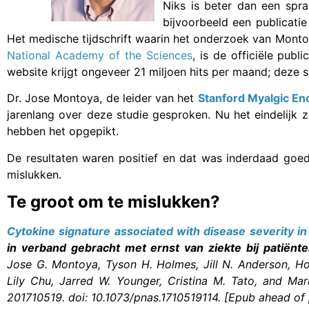
Niks is beter dan een spra
bijvoorbeeld een publicatie
Het medische tijdschrift waarin het onderzoek van Mont
National Academy of the Sciences
, is de officiële pub
website krijgt ongeveer 21 miljoen hits per maand; deze s
Dr. Jose Montoya, de leider van het
Stanford Myalgic Enc
jarenlang over deze studie gesproken. Nu het eindelijk 
hebben het opgepikt.
De resultaten waren positief en dat was inderdaad goed
mislukken.
Te groot om te mislukken?
Cytokine signature associated with disease severity i
in verband gebracht met ernst van ziekte bij patiënt
Jose G. Montoya, Tyson H. Holmes, Jill N. Anderson, Ho
Lily Chu, Jarred W. Younger, Cristina M. Tato, and Mar
201710519. doi: 10.1073/pnas.1710519114. [Epub ahead of p