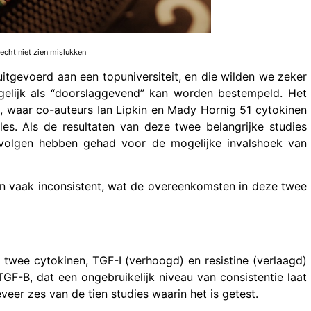
echt niet zien mislukken
itgevoerd aan een topuniversiteit, en die wilden we zeker
ogelijk als “doorslaggevend” kan worden bestempeld. Het
, waar co-auteurs Ian Lipkin en Mady Hornig 51 cytokinen
es. Als de resultaten van deze twee belangrijke studies
evolgen hebben gehad voor de mogelijke invalshoek van
en vaak inconsistent, wat de overeenkomsten in deze twee
 twee cytokinen, TGF-I (verhoogd) en resistine (verlaagd)
TGF-B, dat een ongebruikelijk niveau van consistentie laat
veer zes van de tien studies waarin het is getest.