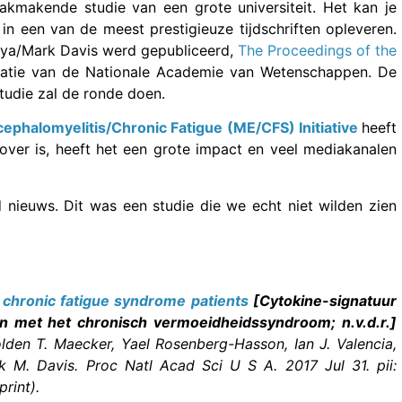
akmakende studie van een grote universiteit. Het kan je
 in een van de meest prestigieuze tijdschriften opleveren.
oya/Mark Davis werd gepubliceerd,
The Proceedings of the
licatie van de Nationale Academie van Wetenschappen. De
tudie zal de ronde doen.
ephalomyelitis/Chronic Fatigue (ME/CFS) Initiative
heeft
zover is, heeft het een grote impact en veel mediakanalen
 nieuws. Dit was een studie die we echt niet wilden zien
n chronic fatigue syndrome patients
[Cytokine-signatuur
en met het chronisch vermoeidheidssyndroom; n.v.d.r.]
lden T. Maecker, Yael Rosenberg-Hasson, Ian J. Valencia,
k M. Davis. Proc Natl Acad Sci U S A. 2017 Jul 31. pii:
rint).