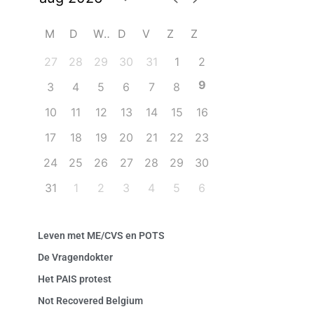
M
D
W
D
V
Z
Z
27
28
29
30
31
1
2
9
3
4
5
6
7
8
10
11
12
13
14
15
16
17
18
19
20
21
22
23
24
25
26
27
28
29
30
31
1
2
3
4
5
6
Leven met ME/CVS en POTS
De Vragendokter
Het PAIS protest
Not Recovered Belgium