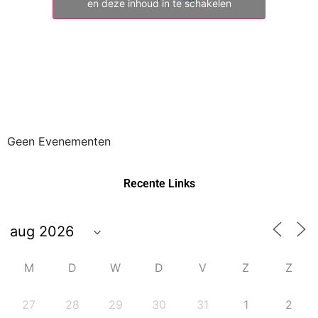
en deze inhoud in te schakelen
Geen Evenementen
Recente Links
M
D
W
D
V
Z
Z
27
28
29
30
31
1
2