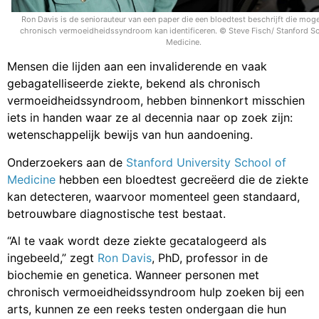
Ron Davis is de seniorauteur van een paper die een bloedtest beschrijft die moge
chronisch vermoeidheidssyndroom kan identificeren. © Steve Fisch/ Stanford S
Medicine.
Mensen die lijden aan een invaliderende en vaak
gebagatelliseerde ziekte, bekend als chronisch
vermoeidheidssyndroom, hebben binnenkort misschien
iets in handen waar ze al decennia naar op zoek zijn:
wetenschappelijk bewijs van hun aandoening.
Onderzoekers aan de
Stanford University School of
Medicine
hebben een bloedtest gecreëerd die de ziekte
kan detecteren, waarvoor momenteel geen standaard,
betrouwbare diagnostische test bestaat.
“Al te vaak wordt deze ziekte gecatalogeerd als
ingebeeld,” zegt
Ron Davis
, PhD, professor in de
biochemie en genetica. Wanneer personen met
chronisch vermoeidheidssyndroom hulp zoeken bij een
arts, kunnen ze een reeks testen ondergaan die hun