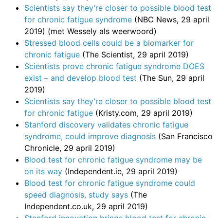
Scientists say they’re closer to possible blood test
for chronic fatigue syndrome
(NBC News, 29 april
2019) (met Wessely als weerwoord)
Stressed blood cells could be a biomarker for
chronic fatigue
(The Scientist, 29 april 2019)
Scientists prove chronic fatigue syndrome DOES
exist – and develop blood test
(The Sun, 29 april
2019)
Scientists say they’re closer to possible blood test
for chronic fatigue
(Kristy.com, 29 april 2019)
Stanford discovery validates chronic fatigue
syndrome, could improve diagnosis
(San Francisco
Chronicle, 29 april 2019)
Blood test for chronic fatigue syndrome may be
on its way
(Independent.ie, 29 april 2019)
Blood test for chronic fatigue syndrome could
speed diagnosis, study says
(The
Independent.co.uk, 29 april 2019)
Stanford innovation brings blood test for chronic