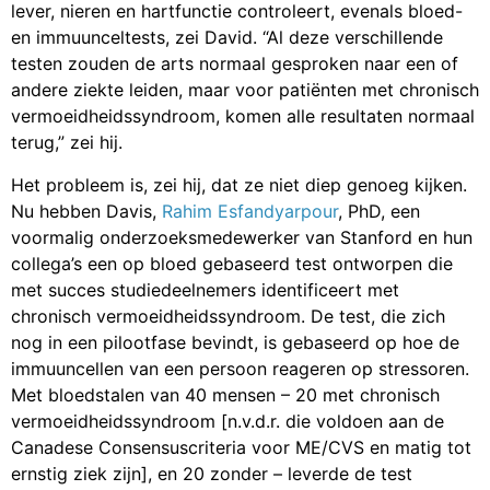
lever, nieren en hartfunctie controleert, evenals bloed-
en immuunceltests, zei David. “Al deze verschillende
testen zouden de arts normaal gesproken naar een of
andere ziekte leiden, maar voor patiënten met chronisch
vermoeidheidssyndroom, komen alle resultaten normaal
terug,” zei hij.
Het probleem is, zei hij, dat ze niet diep genoeg kijken.
Nu hebben Davis,
Rahim Esfandyarpour
, PhD, een
voormalig onderzoeksmedewerker van Stanford en hun
collega’s een op bloed gebaseerd test ontworpen die
met succes studiedeelnemers identificeert met
chronisch vermoeidheidssyndroom. De test, die zich
nog in een pilootfase bevindt, is gebaseerd op hoe de
immuuncellen van een persoon reageren op stressoren.
Met bloedstalen van 40 mensen – 20 met chronisch
vermoeidheidssyndroom [n.v.d.r. die voldoen aan de
Canadese Consensuscriteria voor ME/CVS en matig tot
ernstig ziek zijn], en 20 zonder – leverde de test