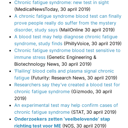
Chronic fatigue syndrome: new test in sight
(MedicalNewsToday, 30 april 2019)
A chronic fatigue syndrome blood test can finally
prove people really do suffer from the mystery
disorder, study says
(MailOnline 30 april 2019)
A blood test may help diagnose chronic fatigue
syndrome, study finds
(PhillyVoice, 30 april 2019)
Chronic fatigue syndrome blood test sensitive to
immune stress
(Genetic Engineering &
Biotechnology News, 30 april 2019)
‘Flailing’ blood cells and plasma signal chronic
fatigue
(Futurity: Research News, 30 april 2019)
Researchers say they’ve created a blood test for
chronic fatigue syndrome
(Gizmodo, 30 april
2019)
An experimental test may help confirm cases of
chronic fatigue syndrome
(STAT, 30 april 2019)
Onderzoekers zetten ‘veelbelovende’ stap
richting test voor ME
(NOS, 30 april 2019)