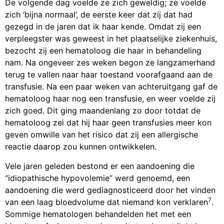
De volgende dag voelde ze zich geweldig; ze voelde
zich ‘bijna normaal’, de eerste keer dat zij dat had
gezegd in de jaren dat ik haar kende. Omdat zij een
verpleegster was geweest in het plaatselijke ziekenhuis,
bezocht zij een hematoloog die haar in behandeling
nam. Na ongeveer zes weken begon ze langzamerhand
terug te vallen naar haar toestand voorafgaand aan de
transfusie. Na een paar weken van achteruitgang gaf de
hematoloog haar nog een transfusie, en weer voelde zij
zich goed. Dit ging maandenlang zo door totdat de
hematoloog zei dat hij haar geen transfusies meer kon
geven omwille van het risico dat zij een allergische
reactie daarop zou kunnen ontwikkelen.
Vele jaren geleden bestond er een aandoening die
“idiopathische hypovolemie” werd genoemd, een
aandoening die werd gediagnosticeerd door het vinden
7
van een laag bloedvolume dat niemand kon verklaren
.
Sommige hematologen behandelden het met een