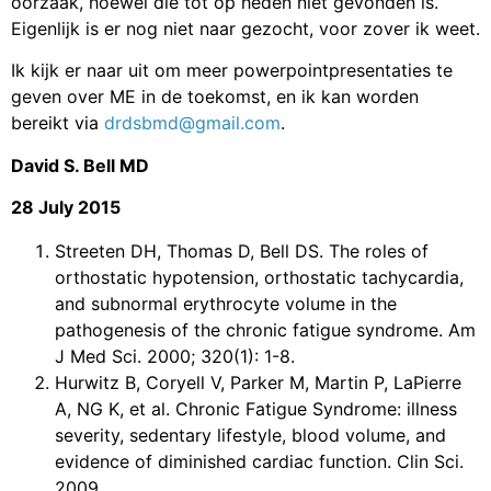
oorzaak, hoewel die tot op heden niet gevonden is.
Eigenlijk is er nog niet naar gezocht, voor zover ik weet.
Ik kijk er naar uit om meer powerpointpresentaties te
geven over ME in de toekomst, en ik kan worden
bereikt via
drdsbmd@gmail.com
.
David S. Bell MD
28 July 2015
Streeten DH, Thomas D, Bell DS. The roles of
orthostatic hypotension, orthostatic tachycardia,
and subnormal erythrocyte volume in the
pathogenesis of the chronic fatigue syndrome. Am
J Med Sci. 2000; 320(1): 1-8.
Hurwitz B, Coryell V, Parker M, Martin P, LaPierre
A, NG K, et al. Chronic Fatigue Syndrome: illness
severity, sedentary lifestyle, blood volume, and
evidence of diminished cardiac function. Clin Sci.
2009.