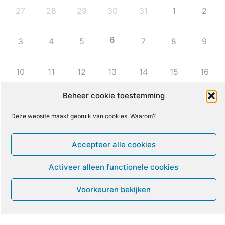
27
28
29
30
31
1
2
6
3
4
5
7
8
9
10
11
12
13
14
15
16
Beheer cookie toestemming
17
18
19
20
21
22
23
Deze website maakt gebruik van cookies. Waarom?
24
25
26
27
28
29
30
Accepteer alle cookies
31
1
2
3
4
5
6
Activeer alleen functionele cookies
Voorkeuren bekijken
Leven met ME/CVS en POTS
De Vragendokter