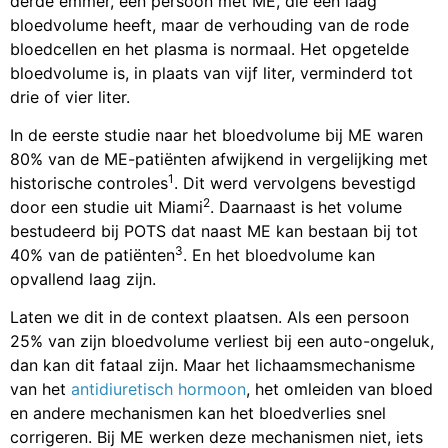
derde emmer, een persoon met ME, die een laag
bloedvolume heeft, maar de verhouding van de rode
bloedcellen en het plasma is normaal. Het opgetelde
bloedvolume is, in plaats van vijf liter, verminderd tot
drie of vier liter.
In de eerste studie naar het bloedvolume bij ME waren
80% van de ME-patiënten afwijkend in vergelijking met
1
historische controles
. Dit werd vervolgens bevestigd
2
door een studie uit Miami
. Daarnaast is het volume
bestudeerd bij POTS dat naast ME kan bestaan bij tot
3
40% van de patiënten
. En het bloedvolume kan
opvallend laag zijn.
Laten we dit in de context plaatsen. Als een persoon
25% van zijn bloedvolume verliest bij een auto-ongeluk,
dan kan dit fataal zijn. Maar het lichaamsmechanisme
van het
antidiuretisch hormoon
, het omleiden van bloed
en andere mechanismen kan het bloedverlies snel
corrigeren. Bij ME werken deze mechanismen niet, iets