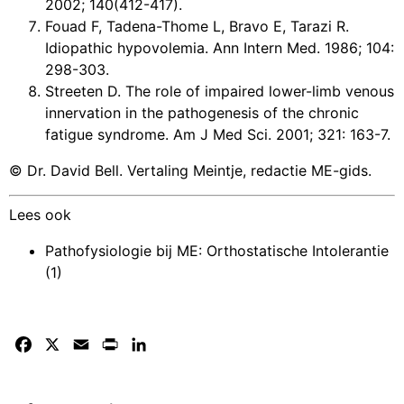
2002; 140(412-417).
Fouad F, Tadena-Thome L, Bravo E, Tarazi R.
Idiopathic hypovolemia. Ann Intern Med. 1986; 104:
298-303.
Streeten D. The role of impaired lower-limb venous
innervation in the pathogenesis of the chronic
fatigue syndrome. Am J Med Sci. 2001; 321: 163-7.
© Dr. David Bell. Vertaling Meintje, redactie ME-gids.
Lees ook
Pathofysiologie bij ME: Orthostatische Intolerantie
(1)
Facebook
X
Email
Print
LinkedIn