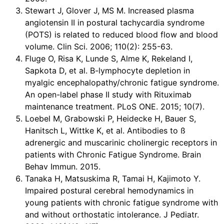
Stewart J, Glover J, MS M. Increased plasma
angiotensin II in postural tachycardia syndrome
(POTS) is related to reduced blood flow and blood
volume. Clin Sci. 2006; 110(2): 255-63.
Fluge O, Risa K, Lunde S, Alme K, Rekeland I,
Sapkota D, et al. B-lymphocyte depletion in
myalgic encephalopathy/chronic fatigue syndrome.
An open-label phase II study with Rituximab
maintenance treatment. PLoS ONE. 2015; 10(7).
Loebel M, Grabowski P, Heidecke H, Bauer S,
Hanitsch L, Wittke K, et al. Antibodies to ß
adrenergic and muscarinic cholinergic receptors in
patients with Chronic Fatigue Syndrome. Brain
Behav Immun. 2015.
Tanaka H, Matsuskima R, Tamai H, Kajimoto Y.
Impaired postural cerebral hemodynamics in
young patients with chronic fatigue syndrome with
and without orthostatic intolerance. J Pediatr.