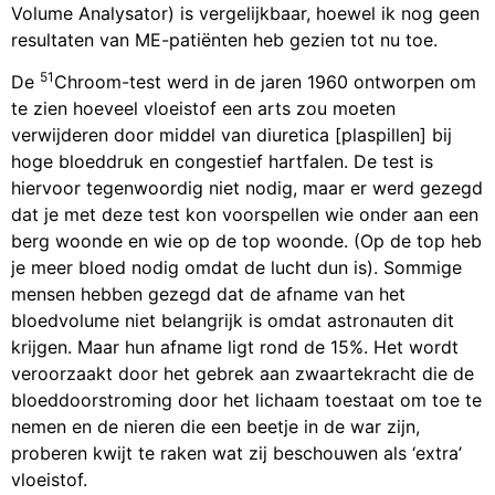
Volume Analysator) is vergelijkbaar, hoewel ik nog geen
resultaten van ME-patiënten heb gezien tot nu toe.
51
De
Chroom-test werd in de jaren 1960 ontworpen om
te zien hoeveel vloeistof een arts zou moeten
verwijderen door middel van diuretica [plaspillen] bij
hoge bloeddruk en congestief hartfalen. De test is
hiervoor tegenwoordig niet nodig, maar er werd gezegd
dat je met deze test kon voorspellen wie onder aan een
berg woonde en wie op de top woonde. (Op de top heb
je meer bloed nodig omdat de lucht dun is). Sommige
mensen hebben gezegd dat de afname van het
bloedvolume niet belangrijk is omdat astronauten dit
krijgen. Maar hun afname ligt rond de 15%. Het wordt
veroorzaakt door het gebrek aan zwaartekracht die de
bloeddoorstroming door het lichaam toestaat om toe te
nemen en de nieren die een beetje in de war zijn,
proberen kwijt te raken wat zij beschouwen als ‘extra’
vloeistof.