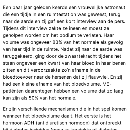
Een paar jaar geleden keerde een vrouwelijke astronaut
die een tijdje in een ruimtestation was geweest, terug
naar de aarde en zij gaf een kort interview aan de pers.
Tijdens dit interview zakte ze ineen en moest ze
geholpen worden om het podium te verlaten. Haar
volume was ongeveer 83% van het normale als gevolg
van haar tijd in de ruimte. Nadat zij naar de aarde was
teruggekeerd, ging door de zwaartekracht tijdens het
staan ongeveer een kwart van haar bloed in haar benen
zitten en dit veroorzaakte zo’n afname in de
bloedtoevoer naar de hersenen dat zij flauwviel. En zij
had een kleine afname van het bloedvolume. ME-
patiënten daarentegen hebben een volume dat zo laag
kan zijn als 50% van het normale.
Er zijn verschillende mechanismen die in het spel komen
wanneer het bloedvolume daalt. Het eerste is het
hormoon ADH (antidiuretisch hormoon) dat ontbreekt
bij diabetes insipidus (geen suikerziekte of diabetes