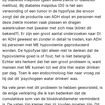
mellitus). Bij diabetes insipidus (DI) is het een
verwonding of een tumor in de hypofyse die ervoor
zorgt dat de productie van ADH stopt en personen met
deze ziekte moeten vaak plassen en dragen
waterkruiken met ijswater met zich mee (klinkt dit
bekend?). Er zijn een groot aantal onderzoeken naar DI
en ADH geweest en zonder in detail te treden, kan ADH
bij personen met ME hypovolemie geproduceerd
worden. De hypofyse lijkt alleen niet te denken dat de
hypovolemie goed is of fout, het is niet belangrijk.
Echter iets herkent dat het een groot probleem is, want
mensen met ME kunnen tot wel drie liter water drinken
per dag. Toen ik een endocrinoloog hier naar vroeg zei
hij dat dit ‘psychogeen water drinken’ was.
Na vele jaren met dit probleem te hebben geworsteld, is
de enige verklaring die ik kan bedenken dat de
cumulatieve som van de bloedvatdiameter verminderd
is. De vaten zijn kleiner dan zij zouden moeten zijn. Dit