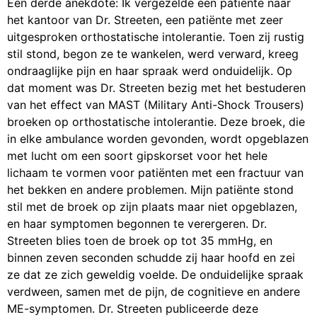
Een derde anekdote: Ik vergezelde een patiënte naar
het kantoor van Dr. Streeten, een patiënte met zeer
uitgesproken orthostatische intolerantie. Toen zij rustig
stil stond, begon ze te wankelen, werd verward, kreeg
ondraaglijke pijn en haar spraak werd onduidelijk. Op
dat moment was Dr. Streeten bezig met het bestuderen
van het effect van MAST (Military Anti-Shock Trousers)
broeken op orthostatische intolerantie. Deze broek, die
in elke ambulance worden gevonden, wordt opgeblazen
met lucht om een soort gipskorset voor het hele
lichaam te vormen voor patiënten met een fractuur van
het bekken en andere problemen. Mijn patiënte stond
stil met de broek op zijn plaats maar niet opgeblazen,
en haar symptomen begonnen te verergeren. Dr.
Streeten blies toen de broek op tot 35 mmHg, en
binnen zeven seconden schudde zij haar hoofd en zei
ze dat ze zich geweldig voelde. De onduidelijke spraak
verdween, samen met de pijn, de cognitieve en andere
ME-symptomen. Dr. Streeten publiceerde deze