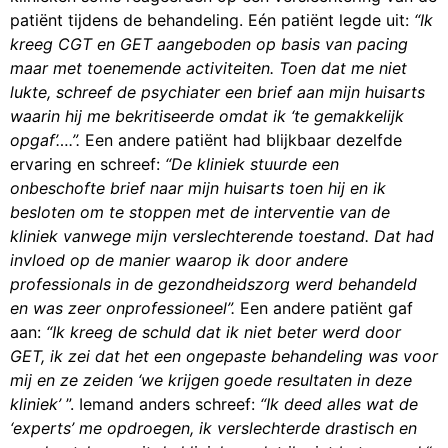
patiënt tijdens de behandeling. Eén patiënt legde uit:
“Ik
kreeg CGT en GET aangeboden op basis van pacing
maar met toenemende activiteiten. Toen dat me niet
lukte, schreef de psychiater een brief aan mijn huisarts
waarin hij me bekritiseerde omdat ik ‘te gemakkelijk
opgaf’….”.
Een andere patiënt had blijkbaar dezelfde
ervaring en schreef:
“De kliniek stuurde een
onbeschofte brief naar mijn huisarts toen hij en ik
besloten om te stoppen met de interventie van de
kliniek vanwege mijn verslechterende toestand. Dat had
invloed op de manier waarop ik door andere
professionals in de gezondheidszorg werd behandeld
en was zeer onprofessioneel”.
Een andere patiënt gaf
aan:
“Ik kreeg de schuld dat ik niet beter werd door
GET, ik zei dat het een ongepaste behandeling was voor
mij en ze zeiden ‘we krijgen goede resultaten in deze
kliniek’
”. Iemand anders schreef:
“Ik deed alles wat de
‘experts’ me opdroegen, ik verslechterde drastisch en