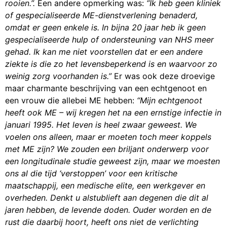
rooien.”.
Een andere opmerking was:
“Ik heb geen kliniek
of gespecialiseerde ME-dienstverlening benaderd,
omdat er geen enkele is. In bijna 20 jaar heb ik geen
gespecialiseerde hulp of ondersteuning van NHS meer
gehad. Ik kan me niet voorstellen dat er een andere
ziekte is die zo het levensbeperkend is en waarvoor zo
weinig zorg voorhanden is.”
Er was ook deze droevige
maar charmante beschrijving van een echtgenoot en
een vrouw die allebei ME hebben:
“Mijn echtgenoot
heeft ook ME – wij kregen het na een ernstige infectie in
januari 1995. Het leven is heel zwaar geweest. We
voelen ons alleen, maar er moeten toch meer koppels
met ME zijn? We zouden een briljant onderwerp voor
een longitudinale studie geweest zijn, maar we moesten
ons al die tijd ‘verstoppen’ voor een kritische
maatschappij, een medische elite, een werkgever en
overheden. Denkt u alstublieft aan degenen die dit al
jaren hebben, de levende doden. Ouder worden en de
rust die daarbij hoort, heeft ons niet de verlichting