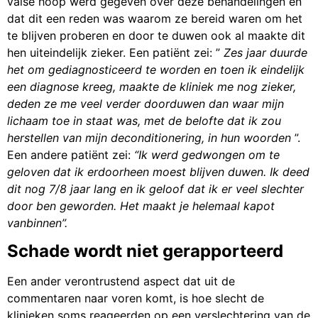
valse hoop werd gegeven over deze behandelingen en
dat dit een reden was waarom ze bereid waren om het
te blijven proberen en door te duwen ook al maakte dit
hen uiteindelijk zieker. Een patiënt zei: ”
Zes jaar duurde
het om gediagnosticeerd te worden en toen ik eindelijk
een diagnose kreeg, maakte de kliniek me nog zieker,
deden ze me veel verder doorduwen dan waar mijn
lichaam toe in staat was, met de belofte dat ik zou
herstellen van mijn deconditionering, in hun woorden
”.
Een andere patiënt zei:
“Ik werd gedwongen om te
geloven dat ik erdoorheen moest blijven duwen. Ik deed
dit nog 7/8 jaar lang en ik geloof dat ik er veel slechter
door ben geworden.
Het maakt je helemaal kapot
vanbinnen”.
Schade wordt niet gerapporteerd
Een ander verontrustend aspect dat uit de
commentaren naar voren komt, is hoe slecht de
klinieken soms reageerden op een verslechtering van de