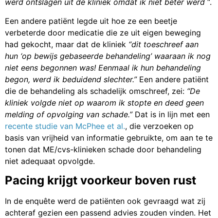
werd ontslagen uit de kliniek omdat ik niet beter werd
“.
Een andere patiënt legde uit hoe ze een beetje
verbeterde door medicatie die ze uit eigen beweging
had gekocht, maar dat de kliniek
“dit toeschreef aan
hun ‘op bewijs gebaseerde behandeling’ waaraan ik nog
niet eens begonnen was! Eenmaal ik hun behandeling
begon, werd ik beduidend slechter.”
Een andere patiënt
die de behandeling als schadelijk omschreef, zei:
“De
kliniek volgde niet op waarom ik stopte en deed geen
melding of opvolging van schade.”
Dat is in lijn met een
recente studie van McPhee et al.
, die verzoeken op
basis van vrijheid van informatie gebruikte, om aan te te
tonen dat ME/cvs-klinieken schade door behandeling
niet adequaat opvolgde.
Pacing krijgt voorkeur boven rust
In de enquête werd de patiënten ook gevraagd wat zij
achteraf gezien een passend advies zouden vinden. Het