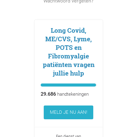
Wachtwoord vergeten?
Long Covid,
ME/CVS, Lyme,
POTS en
Fibromyalgie
patiënten vragen
jullie hulp
29.686
handtekeningen
MELD JE NU AAN!
Een dienst van