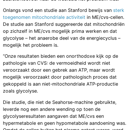
Onlangs vond een studie aan Stanford bewijs van
sterk
toegenomen mitochondriale activiteit
in ME/cvs-cellen.
De studie aan Stanford suggereerde dat mitochondriën
op zichzelf in ME/cvs mogelijk prima werken en dat
glycolyse – het anaerobe deel van de energiecyclus –
mogelijk het probleem is.
“Onze resultaten bieden een onorthodoxe kijk op de
pathologie van CVS: de vermoeidheid wordt niet
veroorzaakt door een gebrek aan ATP, maar wordt
mogelijk veroorzaakt door pathologisch proces dat
gekoppeld is aan niet-mitochondriale ATP-productie
zoals glycolyse.
Die studie, die niet de Seahorse-machine gebruikte,
leverde nog een andere wending op toen de
glycolyseresultaten aangaven dat ME/cvs een
hypermetabole en geen hypometabole aandoening was.
Omdat de cellen buiten het plasma getest waren, werd