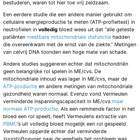
bestuderen, waren tot hier toe vrij zeldzaam.
Een eerdere studie die een andere manier gebruikt om
cellulaire energieproductie te meten (ATP-profieltest) in
neutrofielen in
volledig
bloed wees uit dat “alle geteste
patiënten
meetbare mitochondriale disfunctie
hadden
die overeenkwam met de ernst van de ziekte.” Metingen
van celvrij DNA toonden een hoge mate van schade.
Andere studies suggereren echter dat mitochondriën
geen belangrijke rol spelen in ME/cvs. De
mitochondriale inhoud was lager in ME/cvs, maar de
ATP-productie
en andere metingen van mitochondriale
gezondheid waren normaal. Evenzo vond Vermeulen
verminderde inspanningscapaciteit in ME/cvs
maar
normale ATP-productie
. Als een remmende factor in het
bloed een rol speelt, heeft Vermeulens extractie van
PBMC
’s uit volledig bloed mogelijk een rol gespeeld.
Vermeulen opperde echter dat verminderde
zuurstoftoevoer naar de weefsels het probleem was.