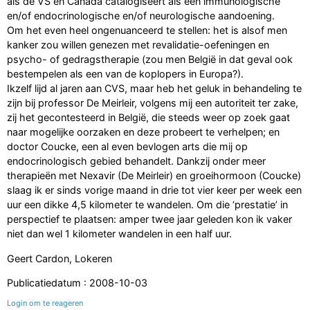
als de VS en Canada catalogiseert als een immunologische
en/of endocrinologische en/of neurologische aandoening.
Om het even heel ongenuanceerd te stellen: het is alsof men
kanker zou willen genezen met revalidatie-oefeningen en
psycho- of gedragstherapie (zou men België in dat geval ook
bestempelen als een van de koplopers in Europa?).
Ikzelf lijd al jaren aan CVS, maar heb het geluk in behandeling te
zijn bij professor De Meirleir, volgens mij een autoriteit ter zake,
zij het gecontesteerd in België, die steeds weer op zoek gaat
naar mogelijke oorzaken en deze probeert te verhelpen; en
doctor Coucke, een al even bevlogen arts die mij op
endocrinologisch gebied behandelt. Dankzij onder meer
therapieën met Nexavir (De Meirleir) en groeihormoon (Coucke)
slaag ik er sinds vorige maand in drie tot vier keer per week een
uur een dikke 4,5 kilometer te wandelen. Om die ‘prestatie’ in
perspectief te plaatsen: amper twee jaar geleden kon ik vaker
niet dan wel 1 kilometer wandelen in een half uur.
Geert Cardon, Lokeren
Publicatiedatum : 2008-10-03
Login om te reageren