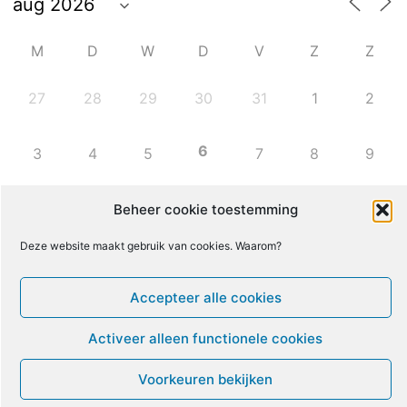
M
D
W
D
V
Z
Z
27
28
29
30
31
1
2
6
3
4
5
7
8
9
10
11
12
13
14
15
16
Beheer cookie toestemming
Deze website maakt gebruik van cookies. Waarom?
17
18
19
20
21
22
23
Accepteer alle cookies
24
25
26
27
28
29
30
Activeer alleen functionele cookies
31
1
2
3
4
5
6
Voorkeuren bekijken