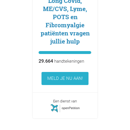
Long Covid,
ME/CVS, Lyme,
POTS en
Fibromyalgie
patiënten vragen
jullie hulp
29.664
handtekeningen
MELD JE NU AAN!
Een dienst van