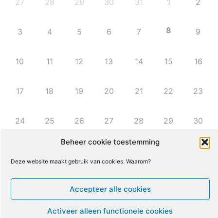
27
28
29
30
31
1
2
8
3
4
5
6
7
9
10
11
12
13
14
15
16
Beheer cookie toestemming
17
18
19
20
21
22
23
Deze website maakt gebruik van cookies. Waarom?
24
25
26
27
28
29
30
Accepteer alle cookies
Activeer alleen functionele cookies
31
1
2
3
4
5
6
Voorkeuren bekijken
Leven met ME/CVS en POTS
De Vragendokter