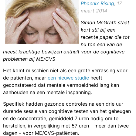
Phoenix Rising
, 17
maart 2014
Simon McGrath staat
kort stil bij een
recente paper die tot
nu toe een van de
meest krachtige bewijzen onthult voor de cognitieve
problemen bij ME/CVS
Het komt misschien niet als een grote verrassing voor
de patiënten, maar
een nieuwe studie
heeft
geconstateerd dat mentale vermoeidheid lang kan
aanhouden na een mentale inspanning.
Specifiek hadden gezonde controles na een drie uur
durende sessie van cognitieve testen van het geheugen
en de concentratie, gemiddeld 7 uren nodig om te
herstellen, in vergelijking met 57 uren – meer dan twee
dagen – voor ME/CVS-patiënten.