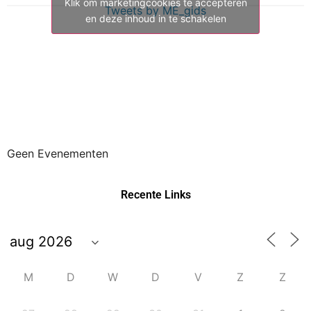
Klik om marketingcookies te accepteren
Tweets by ME_gids
en deze inhoud in te schakelen
Geen Evenementen
Recente Links
M
D
W
D
V
Z
Z