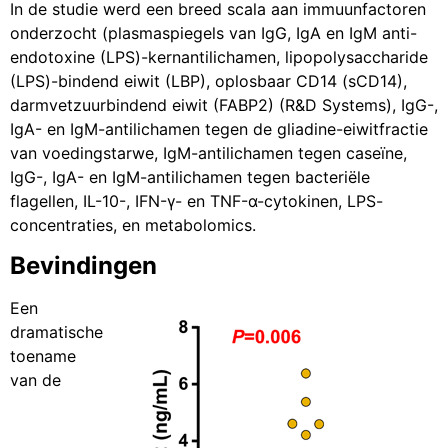
In de studie werd een breed scala aan immuunfactoren
onderzocht (plasmaspiegels van IgG, IgA en IgM anti-
endotoxine (LPS)-kernantilichamen, lipopolysaccharide
(LPS)-bindend eiwit (LBP), oplosbaar CD14 (sCD14),
darmvetzuurbindend eiwit (FABP2) (R&D Systems), IgG-,
IgA- en IgM-antilichamen tegen de gliadine-eiwitfractie
van voedingstarwe, IgM-antilichamen tegen caseïne,
IgG-, IgA- en IgM-antilichamen tegen bacteriële
flagellen, IL-10-, IFN-γ- en TNF-α-cytokinen, LPS-
concentraties, en metabolomics.
Bevindingen
Een
dramatische
toename
van de