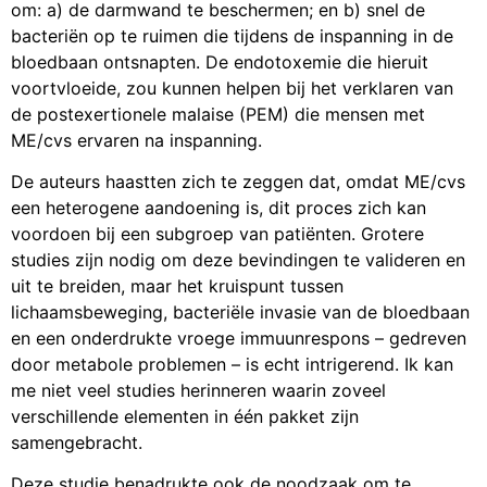
om: a) de darmwand te beschermen; en b) snel de
bacteriën op te ruimen die tijdens de inspanning in de
bloedbaan ontsnapten. De endotoxemie die hieruit
voortvloeide, zou kunnen helpen bij het verklaren van
de postexertionele malaise (PEM) die mensen met
ME/cvs ervaren na inspanning.
De auteurs haastten zich te zeggen dat, omdat ME/cvs
een heterogene aandoening is, dit proces zich kan
voordoen bij een subgroep van patiënten. Grotere
studies zijn nodig om deze bevindingen te valideren en
uit te breiden, maar het kruispunt tussen
lichaamsbeweging, bacteriële invasie van de bloedbaan
en een onderdrukte vroege immuunrespons – gedreven
door metabole problemen – is echt intrigerend. Ik kan
me niet veel studies herinneren waarin zoveel
verschillende elementen in één pakket zijn
samengebracht.
Deze studie benadrukte ook de noodzaak om te