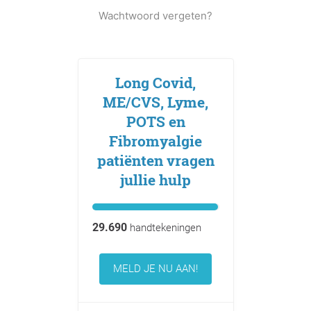
Wachtwoord vergeten?
Long Covid,
ME/CVS, Lyme,
POTS en
Fibromyalgie
patiënten vragen
jullie hulp
29.690
handtekeningen
MELD JE NU AAN!