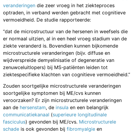
veranderingen
die zeer vroeg in het ziekteproces
optraden, in verband werden gebracht met cognitieve
vermoeidheid. De studie rapporteerde:
“dat de microstructuur van de hersenen in weefsels die
er normaal uitzien, al in een heel vroeg stadium van de
ziekte veranderd is. Bovendien kunnen bijkomende
microstructurele veranderingen (bijv. diffuse en
wijdverspreide demyelinisatie of degeneratie van
zenuwceluitlopers) bij MS-patiënten leiden tot
ziektespecifieke klachten van cognitieve vermoeidheid.”
Zouden soortgelijke microstructurele veranderingen
soortgelijke symptomen bij ME/cvs kunnen
veroorzaken? Er zijn microstructurele veranderingen
aan de
hersenstam
, de
insula
en een belangrijk
communicatiekanaal
(
superieure longitudinale
fasciculus
) gevonden bij ME/cvs.
Microstructurele
schade
is ook gevonden bij
fibromyalgie
en