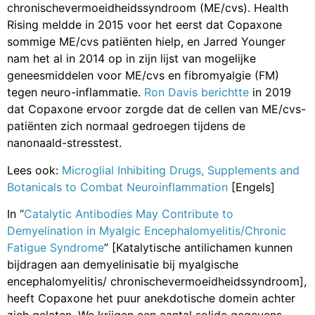
chronischevermoeidheidssyndroom (ME/cvs). Health
Rising meldde in 2015 voor het eerst dat Copaxone
sommige ME/cvs patiënten hielp, en Jarred Younger
nam het al in 2014 op in zijn lijst van mogelijke
geneesmiddelen voor ME/cvs en fibromyalgie (FM)
tegen neuro-inflammatie.
Ron Davis berichtte
in 2019
dat Copaxone ervoor zorgde dat de cellen van ME/cvs-
patiënten zich normaal gedroegen tijdens de
nanonaald-stresstest.
Lees ook:
Microglial Inhibiting Drugs, Supplements and
Botanicals to Combat Neuroinflammation
[Engels]
In “
Catalytic Antibodies May Contribute to
Demyelination in Myalgic Encephalomyelitis/Chronic
Fatigue Syndrome
” [Katalytische antilichamen kunnen
bijdragen aan demyelinisatie bij myalgische
encephalomyelitis/ chronischevermoeidheidssyndroom],
heeft Copaxone het puur anekdotische domein achter