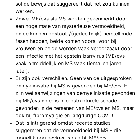
solide bewijs dat suggereert dat het zou kunnen
werken.
Zowel ME/cvs als MS worden gekenmerkt door
een hoge mate van mysterieuze vermoeidheid,
beide kunnen opstoot-/(gedeeltelijk) herstellende
fasen hebben, beide komen vooral voor bij
vrouwen en beide worden vaak veroorzaakt door
een infectie met het epstein-barrvirus (ME/cvs
vaak onmiddellijk en MS vaak tientallen jaren
later).
Er zijn ook verschillen. Geen van de uitgesproken
demyelinisatie bij MS is gevonden bij ME/cvs. Er
zijn wel aanwijzingen van demyelinisatie gevonden
bij ME/cvs en er is microstructurele schade
gevonden in de hersenen van ME/cvs en MS, maar
ook bij fibromyalgie en langdurige COVID.
Dat is intrigerend omdat recente studies
suggereren dat de vermoeidheid bij MS – die
mogelijk nog heviger is dan bij ME/cvs –