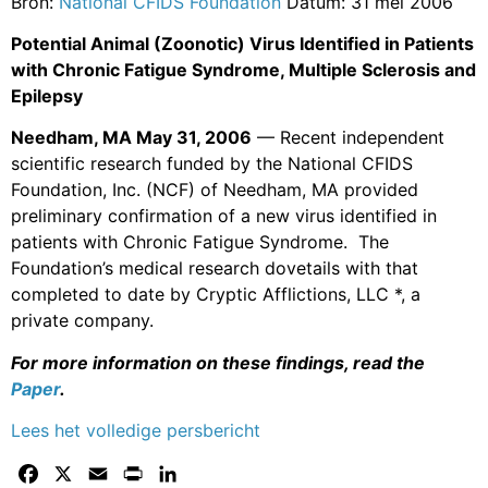
Bron:
National CFIDS Foundation
Datum: 31 mei 2006
Potential Animal (Zoonotic) Virus Identified in Patients
with Chronic Fatigue Syndrome, Multiple Sclerosis and
Epilepsy
Needham, MA May 31, 2006
— Recent independent
scientific research funded by the National CFIDS
Foundation, Inc. (NCF) of Needham, MA provided
preliminary confirmation of a new virus identified in
patients with Chronic Fatigue Syndrome. The
Foundation’s medical research dovetails with that
completed to date by Cryptic Afflictions, LLC *, a
private company.
For more information on these findings, read the
Paper
.
Lees het volledige persbericht
Facebook
X
Email
Print
LinkedIn