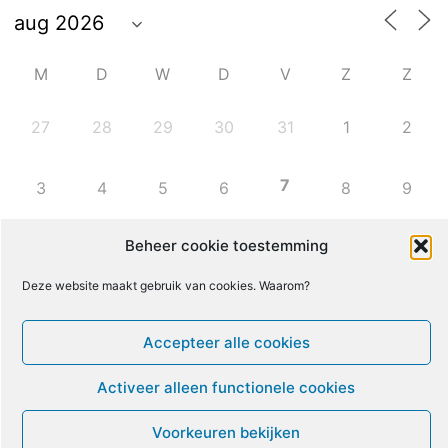
M
D
W
D
V
Z
Z
27
28
29
30
31
1
2
7
3
4
5
6
8
9
Beheer cookie toestemming
10
11
12
13
14
15
16
Deze website maakt gebruik van cookies. Waarom?
17
18
19
20
21
22
23
Accepteer alle cookies
24
25
26
27
28
29
30
Activeer alleen functionele cookies
31
1
2
3
4
5
6
Voorkeuren bekijken