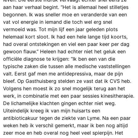
aan haar verhaal begint. “Het is allemaal heel stilletjes
begonnen. Ik was sneller moe en veranderde van een
vat vol energie in iemand die toch wel erg snel
vermoeid was. Tot mijn lijf een jaar geleden plots
helemaal kort sloot. Ik had een hele lange tijd koorts,
had overal ontstekingen en viel een paar keer per dag
gewoon flauw.” Heleen had echter niet het geluk een
officiële diagnose te krijgen: “Ik ben een van die
typische zaken die tussen alle medische vaststellingen
valt. Eerst gaf men me antidepressiva, maar de pijn
bleef. Op Gasthuisberg stelden ze vast dat ik CVS heb.
Volgens hen moest ik zo snel mogelijk terug aan het
werk, in combinatie met een paar sessies kinesitherapie.
De lichamelijke klachten gingen echter niet weg.
Uiteindelijk kreeg ik van mijn huisarts een
antibioticakuur tegen de ziekte van Lyme. Na een paar
weken heb ik verschil gemerkt, maar ik ben nog altijd
zeer moe en heb overal nog heel veel spierpijn. Het