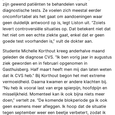
zijn gewend patiënten te behandelen vanuit
diagnostische tests. Ze voelen zich meestal eerder
oncomfortabel als het gaat om aandoeningen waar
geen duidelijk antwoord op is, legt Liston uit. “Zoiets
levert controversiële situaties op. Dat betekent niet dat
het niet om een echte ziekte gaat, enkel dat er geen
goede test voorhanden is,” vult de dokter aan.
Studente Michelle Korthout kreeg anderhalve maand
geleden de diagnose CVS. “Ik ben vorig jaar in augustus
ziek geworden en in februari opgenomen in
Gasthuisberg. Half maart heeft men mij dan laten weten
dat ik CVS heb.” Bij Korthout begon het met extreme
vermoeidheid. Daarna kwamen er andere klachten bij.
“Nu heb ik vooral last van erge spierpijn, hoofdpijn en
misselijkheid. Momenteel kan ik ook bijna niets meer
doen,” vertelt ze. “De komende blokperiode ga ik ook
geen examens meer afleggen. Ik hoop dat de situatie
tegen september weer een beetje verbetert, zodat ik