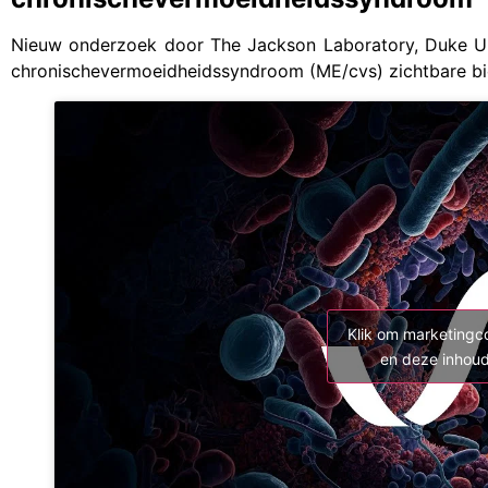
Nieuw onderzoek door The Jackson Laboratory, Duke Un
chronischevermoeidheidssyndroom (ME/cvs) zichtbare biol
Klik om marketingc
en deze inhoud