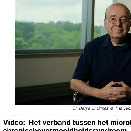
Dr. Derya Unutmaz © The Jac
Video: Het verband tussen het micro
chronischevermoeidheidssyndroom