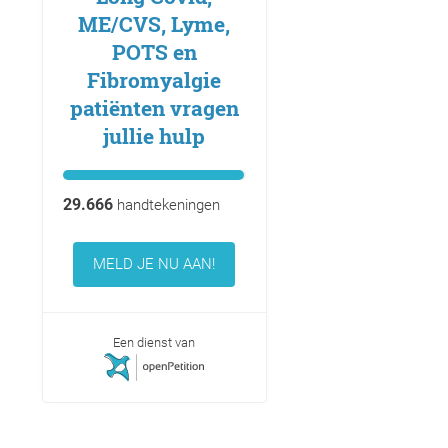
ME/CVS, Lyme,
POTS en
Fibromyalgie
patiënten vragen
jullie hulp
29.666
handtekeningen
MELD JE NU AAN!
Een dienst van