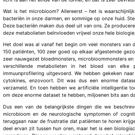
Wat is het microbioom? Allereerst – het is waarschijnlij
bacteriën in onze darmen, en sommige op onze huid. Sterk
Deze bacteriën maken dus deel uit van ons. Ze producer
deze metabolieten beïnvloeden vrijwel onze hele biologi
Het doel was al vanaf het begin om veel monsters van 
150 patiënten, 100 zeer goed op elkaar afgestemde gezo
zeer nauwgezet bloedmonsters, microbioommonsters en 
verschillende metabolieten in het bloed van elke p
immuunprofilering uitgevoerd. We hebben gekeken naar 
cytokines, enzovoort. Dit was dus een enorme datase
verzameld. En toen hebben we artificiële intelligentie
om deze enorme dataset te hebben, miljoenen bits aan d
Dus een van de belangrijkste dingen die we beschrev
microbioom en de neurologische symptomen of cogniti
teruggaan naar de frustratie dat patiënten te horen krijge
deel ervan zit tussen hun oren, maar het is een biologi