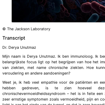
© The Jackson Laboratory
Transcript
Dr. Derya Unutmaz
Mijn naam is Derya Unutmaz. Ik ben immunoloog. Ik ben
belangrijkste focus ligt op het begrijpen van hoe het 
van ziekten, met name chronische ziekten. Hoe kun
veroudering en andere aandoeningen?
Weet je, ik heb veel empathie voor de patiënten en e
hebben gedreven, is te zien hoeveel deze pa
chronischevermoeidheidssyndroom – het is in feite een 
zeer ernstige symptomen zoals vermoeidheid, pijn en cog
licht is aan het einde van de tunnel, en dat is zeer bevred