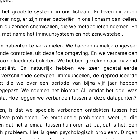
k het grootste systeem in ons lichaam. Er leven miljarden
er nog, er zijn meer bacteriën in ons lichaam dan cellen.
en duizenden chemicaliën, die we metabolieten noemen. En
e, met name het immuunsysteem en het zenuwstelsel.
de patiënten te verzamelen. We hadden namelijk ongeveer
nde controles, uit dezelfde omgeving. En we verzamelden
ook bloedmetabolieten. We hebben gekeken naar duizend
atiënt. En natuurlijk hebben we zeer gedetailleerde
verschillende celtypen, immuuncellen, de geproduceerde
t die we over een periode van bijna vijf jaar hebben
 toegepast. We noemen het biomap AI, omdat het doel was
ata. Hoe leggen we verbanden tussen al deze datapunten?
en, is dat we speciale verbanden ontdekten tussen het
eve problemen. De emotionele problemen, weet je, die
n dat het allemaal tussen hun oren zit. Ja, dat is het. Een
sch probleem. Het is geen psychologisch probleem. Dingen