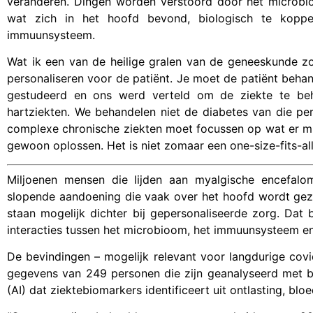
veranderen. Dingen worden verstoord door het microbi
wat zich in het hoofd bevond, biologisch te kopp
immuunsysteem.
Wat ik een van de heilige gralen van de geneeskunde z
personaliseren voor de patiënt. Je moet de patiënt behan
gestudeerd en ons werd verteld om de ziekte te be
hartziekten. We behandelen niet de diabetes van die per
complexe chronische ziekten moet focussen op wat er mis 
gewoon oplossen. Het is niet zomaar een one-size-fits-al
Miljoenen mensen die lijden aan myalgische encefalom
slopende aandoening die vaak over het hoofd wordt gez
staan mogelijk dichter bij gepersonaliseerde zorg. Dat 
interacties tussen het microbioom, het immuunsysteem en 
De bevindingen – mogelijk relevant voor langdurige cov
gegevens van 249 personen die zijn geanalyseerd met beh
(AI) dat ziektebiomarkers identificeert uit ontlasting, bl