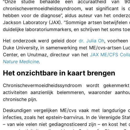
“Onze studie behaalde een accuraatheid van 9
chronischevermoeidheidssyndroom, wat significant i
hebben voor de diagnose”, aldus auteur van het onderz
Jackson Laboratory (JAX). “Sommige artsen betwijfelen 
duidelijke laboratoriummarkers, en schrijven het soms to
Het onderzoek werd geleid door
dr. Julia Oh
, voorheen
Duke University, in samenwerking met ME/cvs-artsen L
Center, en Unutmaz, directeur van het
JAX ME/CFS Colla
Nature Medicine
.
Het onzichtbare in kaart brengen
Chronischevermoeidheidssyndroom wordt gekenmerk
activiteiten aanzienlijk belemmeren, waaronder aanho
chronische pijn.
Deskundigen vergelijken ME/cvs vaak met langdurige 
infecties, zoals het epstein-barrvirus. In de Verenigde S
– van wie velen niet gediagnosticeerd zijn – en kost het 