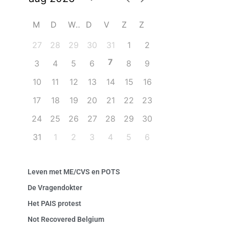
M
D
W
D
V
Z
Z
27
28
29
30
31
1
2
7
3
4
5
6
8
9
10
11
12
13
14
15
16
17
18
19
20
21
22
23
24
25
26
27
28
29
30
31
1
2
3
4
5
6
Leven met ME/CVS en POTS
De Vragendokter
Het PAIS protest
Not Recovered Belgium