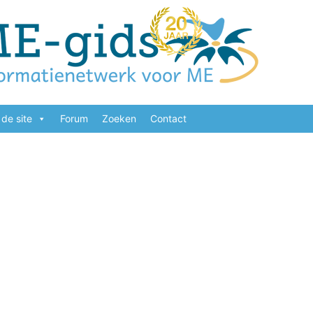
de site
Forum
Zoeken
Contact