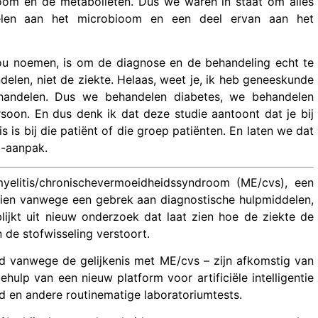
oom en de metabolieten. Dus we waren in staat om alles
elen aan het microbioom en een deel ervan aan het
ou noemen, is om de diagnose en de behandeling echt te
delen, niet de ziekte. Helaas, weet je, ik heb geneeskunde
handelen. Dus we behandelen diabetes, we behandelen
soon. En dus denk ik dat deze studie aantoont dat je bij
is bij die patiënt of die groep patiënten. En laten we dat
l-aanpak.
yelitis/chronischevermoeidheidssyndroom (ME/cvs), een
ien vanwege een gebrek aan diagnostische hulpmiddelen,
blijkt uit nieuw onderzoek dat laat zien hoe de ziekte de
de stofwisseling verstoort.
id vanwege de gelijkenis met ME/cvs – zijn afkomstig van
ulp van een nieuw platform voor artificiële intelligentie
oed en andere routinematige laboratoriumtests.