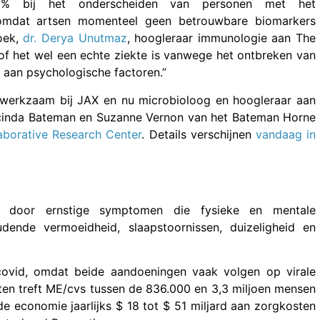
0% bij het onderscheiden van personen met het
s omdat artsen momenteel geen betrouwbare biomarkers
oek,
dr. Derya Unutmaz
, hoogleraar immunologie aan The
of het wel een echte ziekte is vanwege het ontbreken van
e aan psychologische factoren.”
 werkzaam bij JAX en nu microbioloog en hoogleraar aan
ucinda Bateman en Suzanne Vernon van het Bateman Horne
borative Research Center
. Details verschijnen
vandaag in
t door ernstige symptomen die fysieke en mentale
udende vermoeidheid, slaapstoornissen, duizeligheid en
covid, omdat beide aandoeningen vaak volgen op virale
taten treft ME/cvs tussen de 836.000 en 3,3 miljoen mensen
de economie jaarlijks $ 18 tot $ 51 miljard aan zorgkosten