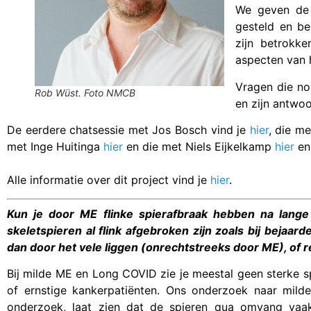
We geven de 
gesteld en b
zijn betrokke
aspecten van h
Vragen die no
Rob Wüst. Foto NMCB
en zijn antwoo
De eerdere chatsessie met Jos Bosch vind je
hier
, die m
met Inge Huitinga
hier
en die met Niels Eijkelkamp
hier
e
Alle informatie over dit project vind je
hier
.
Kun je door ME flinke spierafbraak hebben na lange 
skeletspieren al flink afgebroken zijn zoals bij bejaar
dan door het vele liggen (onrechtstreeks door ME), of
Bij milde ME en Long COVID zie je meestal geen sterke s
of ernstige kankerpatiënten. Ons onderzoek naar mild
onderzoek, laat zien dat de spieren qua omvang vaak r