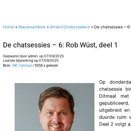
Home
»
Nieuwsartikels
»
Artsen/Onderzoekers
»
De chatsessies – 6:
De chatsessies – 6: Rob Wüst, deel 1
Geplaatst door
admin
op
07/09/2025
Laatste bijwerking op 07/09/2025
Bron:
ME Centraal
| 5058 x gelezen
Op donderd
chatsessie b
Ditmaal me
gepubliceerd.
uitgebreid en
duurde ruim v
Deel 2 volgt 