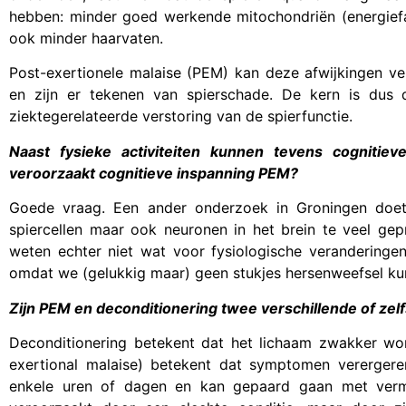
hebben: minder goed werkende mitochondriën (energiefab
ook minder haarvaten.
Post-exertionele malaise (PEM) kan deze afwijkingen ver
en zijn er tekenen van spierschade. De kern is dus d
ziektegerelateerde verstoring van de spierfunctie.
Naast fysieke activiteiten kunnen tevens cogniti
veroorzaakt cognitieve inspanning PEM?
Goede vraag. Een ander onderzoek in Groningen doet
spiercellen maar ook neuronen in het brein te veel ge
weten echter niet wat voor fysiologische veranderingen
omdat we (gelukkig maar) geen stukjes hersenweefsel k
Zijn PEM en deconditionering twee verschillende of zelf
Deconditionering betekent dat het lichaam zwakker word
exertional malaise) betekent dat symptomen verergeren n
enkele uren of dagen en kan gepaard gaan met vermo