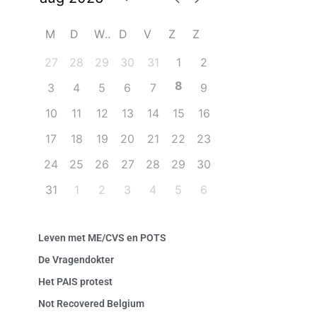
M
D
W
D
V
Z
Z
27
28
29
30
31
1
2
8
3
4
5
6
7
9
10
11
12
13
14
15
16
17
18
19
20
21
22
23
24
25
26
27
28
29
30
31
1
2
3
4
5
6
Leven met ME/CVS en POTS
De Vragendokter
Het PAIS protest
Not Recovered Belgium