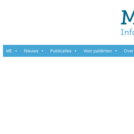
ME
Nieuws
Publicaties
Voor patiënten
Over 