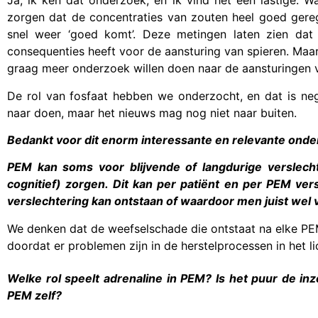
Ja, ik ken dat onderzoek, en ik vind het een lastige. 
zorgen dat de concentraties van zouten heel goed geregule
snel weer ‘goed komt’. Deze metingen laten zien dat 
consequenties heeft voor de aansturing van spieren. Maar
graag meer onderzoek willen doen naar de aansturingen v
De rol van fosfaat hebben we onderzocht, en dat is n
naar doen, maar het nieuws mag nog niet naar buiten.
Bedankt voor dit enorm interessante en relevante onde
PEM kan soms voor blijvende of langdurige verslecht
cognitief) zorgen. Dit kan per patiënt en per PEM vers
verslechtering kan ontstaan of waardoor men juist wel
We denken dat de weefselschade die ontstaat na elke PE
doordat er problemen zijn in de herstelprocessen in het l
Welke rol speelt adrenaline in PEM? Is het puur de inz
PEM zelf?