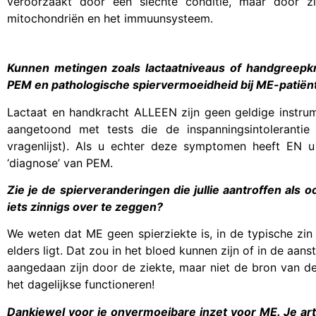
veroorzaakt door een slechte conditie, maar door zie
mitochondriën en het immuunsysteem.
Kunnen metingen zoals lactaatniveaus of handgreep
PEM en pathologische spiervermoeidheid bij ME-patiën
Lactaat en handkracht ALLEEN zijn geen geldige instr
aangetoond met tests die de inspanningsintoleranti
vragenlijst). Als u echter deze symptomen heeft EN 
‘diagnose’ van PEM.
Zie je de spierveranderingen die jullie aantroffen als 
iets zinnigs over te zeggen?
We weten dat ME geen spierziekte is, in de typische zin
elders ligt. Dat zou in het bloed kunnen zijn of in de aa
aangedaan zijn door de ziekte, maar niet de bron van de 
het dagelijkse functioneren!
Dankjewel voor je onvermoeibare inzet voor ME. Je art