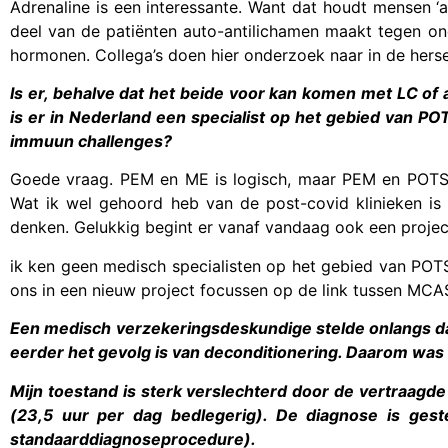
Adrenaline is een interessante. Want dat houdt mensen ‘
deel van de patiënten auto-antilichamen maakt tegen ond
hormonen. Collega’s doen hier onderzoek naar in de hers
Is er, behalve dat het beide voor kan komen met LC o
is er in Nederland een specialist op het gebied van P
immuun challenges?
Goede vraag. PEM en ME is logisch, maar PEM en POTS n
Wat ik wel gehoord heb van de post-covid klinieken is
denken. Gelukkig begint er vanaf vandaag ook een projec
ik ken geen medisch specialisten op het gebied van POTS
ons in een nieuw project focussen op de link tussen MC
Een medisch verzekeringsdeskundige stelde onlangs dat
eerder het gevolg is van deconditionering. Daarom was 
Mijn toestand is sterk verslechterd door de vertraagde
(23,5 uur per dag bedlegerig). De diagnose is geste
standaarddiagnoseprocedure).