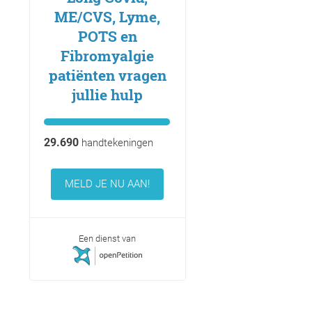
ME/CVS, Lyme,
POTS en
Fibromyalgie
patiënten vragen
jullie hulp
29.690
handtekeningen
MELD JE NU AAN!
Een dienst van