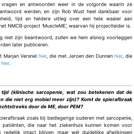
vragen en antwoorden weer in de volgorde waarin ze
eantwoord werden, en zijn Rob Wust heel dankbaar voor
nheid, tijd en heldere uitleg over een hele waaier aan
et NMCB-project ‘MuscleME’, waarvan hij projectleider is.
g niet zijn beantwoord, zullen we hem alsnog voorleggen
rden later publiceren.
et Marjan Versnel
hier
, die met Jeroen den Dunnen
hier
, die
n
hier
.
tijd (klinische sarcopenie, wat zou betekenen dat de
den die niet erg mobiel meer zijn)? Komt de spierafbraak
 rechtstreeks door de ME, door PEM?
pierafbraak zoals bij bedlegerige ouderen met sarcopenie,
e patiënten, die naar het ziekenhuis kunnen komen voor
edelijk intact blijven, maar wél duidelijke afwijkingen