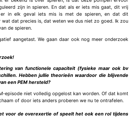
Wat er bekend is over spieren, is dat deze pompen ervoor
erd zijn in spieren. En dat als er iets mis gaat, dit vrij
er in elk geval iets mis is met de spieren, en dat dit
 wat dat precies is, dat weten we dus niet zo goed. Ik zou
an de spieren.
egatief aangetast. We gaan daar ook nog meer onderzoek
rzoek!
ering van functionele capaciteit (fysieke maar ook bv
chillen. Hebben jullie theorieën waardoor die blijvende
 van een PEM hersteld?
M-episode niet volledig opgelost kan worden. Of dat komt
ichaam of door iets anders proberen we nu te ontrafelen.
et voor de overexertie of speelt het ook een rol tijdens