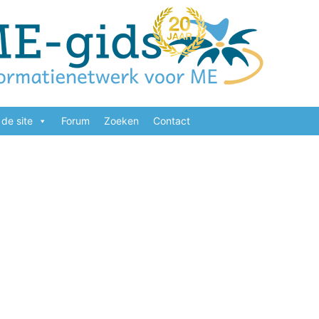
de site
Forum
Zoeken
Contact