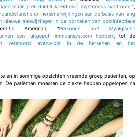
ngen maar geen duidelijkheid over mysterieus syndroom”
“,
undisfunctie en hersenafwijkingen aan de basis van lang
dt nieuwe aanwijzingen in de oorzaken van postinfectieus
ntific American, “
Personen met Myalgische
 kunnen een “uitgeput” immuunsysteem hebben
“, tot de
sen verstoord evenwicht in de hersenen en het
cte en in sommige opzichten vreemde groep patiënten, op
n. De patiënten moesten de ziekte hebben opgelopen na