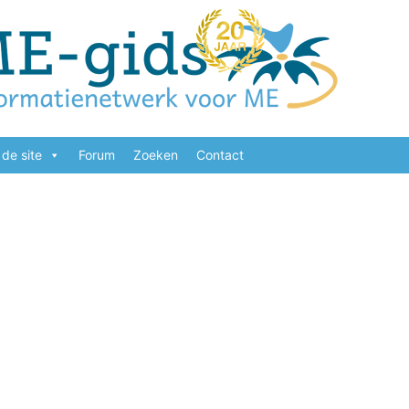
de site
Forum
Zoeken
Contact