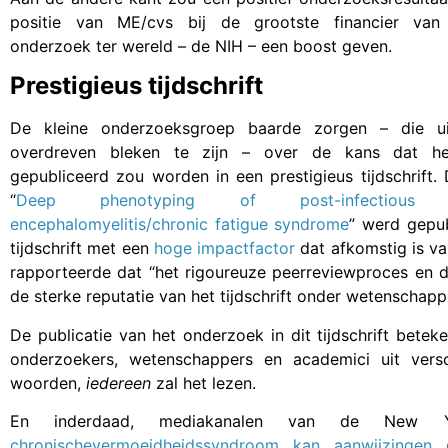
positie van ME/cvs bij de grootste financier van
onderzoek ter wereld – de NIH – een boost geven.
Prestigieus tijdschrift
De kleine onderzoeksgroep baarde zorgen – die uite
overdreven bleken te zijn – over de kans dat het
gepubliceerd zou worden in een prestigieus tijdschrift. 
“
Deep phenotyping of post-infectious m
encephalomyelitis/chronic fatigue syndrome
” werd gepub
tijdschrift met een
hoge impactfactor
dat afkomstig is va
rapporteerde dat “het rigoureuze peerreviewproces en 
de sterke reputatie van het tijdschrift onder wetenschappe
De publicatie van het onderzoek in dit tijdschrift bete
onderzoekers, wetenschappers en academici uit versc
woorden,
iedereen
zal het lezen.
En inderdaad, mediakanalen van de New 
chronischevermoeidheidssyndroom kan aanwijzinge