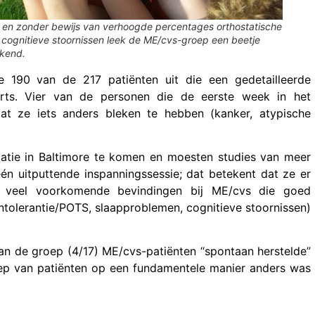
 en zonder bewijs van verhoogde percentages orthostatische
 cognitieve stoornissen leek de ME/cvs-groep een beetje
jkend.
e 190 van de 217 patiënten uit die een gedetailleerde
rts. Vier van de personen die de eerste week in het
at ze iets anders bleken te hebben (kanker, atypische
atie in Baltimore te komen en moesten studies van meer
n uitputtende inspanningssessie; dat betekent dat ze er
e veel voorkomende bevindingen bij ME/cvs die goed
intolerantie/POTS, slaapproblemen, cognitieve stoornissen)
an de groep (4/17) ME/cvs-patiënten “spontaan herstelde”
oep van patiënten op een fundamentele manier anders was