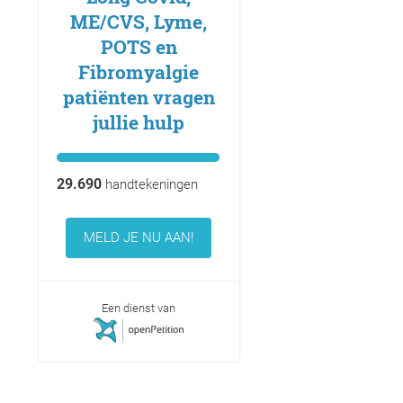
ME/CVS, Lyme,
POTS en
Fibromyalgie
patiënten vragen
jullie hulp
29.690
handtekeningen
MELD JE NU AAN!
Een dienst van