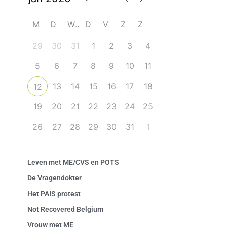
M
D
W
D
V
Z
Z
29
30
31
1
2
3
4
5
6
7
8
9
10
11
13
14
15
16
17
18
12
19
20
21
22
23
24
25
26
27
28
29
30
31
1
Leven met ME/CVS en POTS
De Vragendokter
Het PAIS protest
Not Recovered Belgium
Vrouw met ME