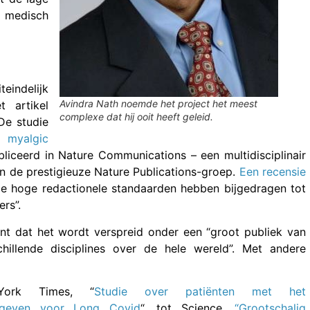
 medisch
indelijk
Avindra Nath noemde het project het meest
 artikel
complexe dat hij ooit heeft geleid.
De studie
yalgic
liceerd in Nature Communications – een multidisciplinair
n de prestigieuze Nature Publications-groep.
Een recensie
de hoge redactionele standaarden hebben bijgedragen tot
rs”.
kent dat het wordt verspreid onder een “groot publiek van
hillende disciplines over de hele wereld”. Met andere
York Times, “
Studie over patiënten met het
n geven voor Long Covid
“, tot Science,
“Grootschalig