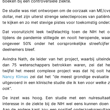
boeken bij een controversiële ziekte.
De studie was niet ontworpen om de oorzaak van ME/cvs t
dollar, met zijn uiterst strenge selectieproces van pati
te kijken en zo met stevige pistes voor toekomstig onde
Dat vooruitzicht leek twijfelachtig toen de NIH het 
tijdens de pandemie stillegde en nooit heropende, waa
ongeveer 50% onder het oorspronkelijke streefcijfe
deelnemers bleef.
Avindra Nath, de leider van het project, waarbij uiteind
dan 75 wetenschappers betrokken waren, zei dat he
twijfel het meest complexe project was dat hij ooit ha
Nancy Klimas
zei dat het “de meest grondige evaluatie
uitgevoerd in een klinische studie die ik ken
voor welke z
ook
“.
De inzet was hoog. Een studie met een nulresultaa
interesse in de ziekte bij de NIH wel eens kunnen doen 
Aan de andere kant zou een positief onderzoeksresultaa