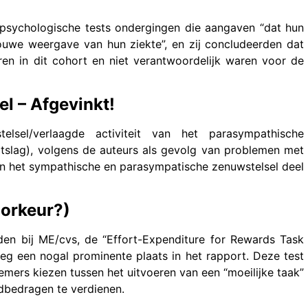
opsychologische tests ondergingen die aangaven “dat hun
we weergave van hun ziekte”, en zij concludeerden dat
ren in dit cohort en niet verantwoordelijk waren voor de
l – Afgevinkt!
elsel/verlaagde activiteit van het parasympathische
rtslag), volgens de auteurs als gevolg van problemen met
aken het sympathische en parasympatische zenuwstelsel deel
orkeur?)
den bij ME/cvs, de “Effort-Expenditure for Rewards Task
eeg een nogal prominente plaats in het rapport. Deze test
emers kiezen tussen het uitvoeren van een “moeilijke taak”
dbedragen te verdienen.