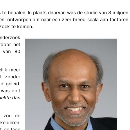
e bepalen. In plaats daarvan was de studie van 8 miljoen
ënten, ontworpen om naar een zeer breed scala aan factoren
rzoek te komen.
onderzoek
rdoor het
r van 80
elijk meer
t zonder
d geleid.
 was ooit
iekte dan
t zou de
kelderen.
t de lage