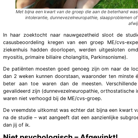
Met bijna een kwart van de groep die aan de beterhand was
intolerantie, dunnevezelneuropathie, slaapproblemen of
afwi
In haar zoektocht naar nauwgezetheid sloot de studi
casusbeoordeling kregen van een groep ME/cvs-expe
ziekenhuis hadden doorlopen, werden uitgesloten omd
myositis, primaire biliaire cholangitis, Parkinsonisme).
De patiënten moesten goed genoeg zijn om naar de loc
dan 2 weken kunnen doorstaan, waaronder ten minste éé
beter aan toe waren dan de meesten. Verschillend
gevalideerd zijn (dunnevezelneuropathie, orthostatische 
waren niet verhoogd bij de ME/cvs-groep.
De vreemdste uitkomst was echter dat bijna een kwart v
na de studie – wat aangeeft dat een aanzienlijke subgr
dan jij of ik.
Niet psychologisch – Afgevinkt!