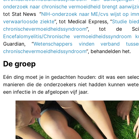
onderzoek naar chronische vermoeidheid brengt aanwijzi
tot Stat News “
NIH-onderzoek naar ME/cvs wijst op immu
verwaarloosde ziekte
“, tot Medical Express, “
Studie bie
chronischevermoeidheidssyndroom
“, tot de Scie
Encefalomyelitis/Chronische vermoeidheidssyndroom
Guardian, “
Wetenschappers vinden verband tus
chronischevermoeidheidssyndroom
“, behandelden het.
De groep
Eén ding moet je in gedachten houden: dit was een sele
manieren die de onderzoekers niet hadden kunnen wete
een infectie in de afgelopen vijf jaar.