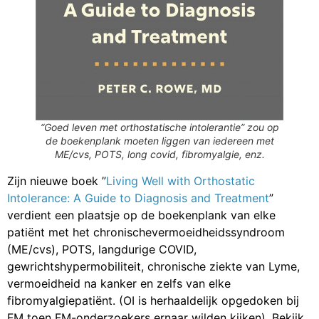
“Goed leven met orthostatische intolerantie” zou op
de boekenplank moeten liggen van iedereen met
ME/cvs, POTS, long covid, fibromyalgie, enz.
Zijn nieuwe boek ”
Living Well with Orthostatic
Intolerance: A Guide to Diagnosis and Treatment
”
verdient een plaatsje op de boekenplank van elke
patiënt met het chronischevermoeidheidssyndroom
(ME/cvs), POTS, langdurige COVID,
gewrichtshypermobiliteit, chronische ziekte van Lyme,
vermoeidheid na kanker en zelfs van elke
fibromyalgiepatiënt. (OI is herhaaldelijk opgedoken bij
FM toen FM-onderzoekers ernaar wilden kijken). Bekijk