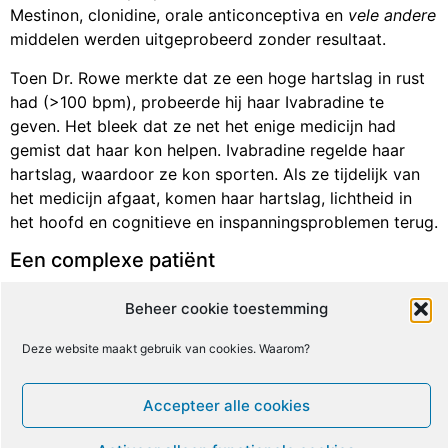
Mestinon, clonidine, orale anticonceptiva en
vele andere
middelen werden uitgeprobeerd zonder resultaat.
Toen Dr. Rowe merkte dat ze een hoge hartslag in rust
had (>100 bpm), probeerde hij haar Ivabradine te
geven. Het bleek dat ze net het enige medicijn had
gemist dat haar kon helpen. Ivabradine regelde haar
hartslag, waardoor ze kon sporten. Als ze tijdelijk van
het medicijn afgaat, komen haar hartslag, lichtheid in
het hoofd en cognitieve en inspanningsproblemen terug.
Een complexe patiënt
Een 16-jarige jongeman met een voorgeschiedenis van
Beheer cookie toestemming
infectieuze periodes en kolieken als kind, had last van
vermoeidheid, lichtheid in het hoofd, migraine, hoofdpijn
Deze website maakt gebruik van cookies. Waarom?
bij het opstaan, brandend maagzuur, buikpijn, vaak
wakker worden tijdens de slaap, lichte depressie en
Accepteer alle cookies
zweren in de mond. Er was OI bij hem vastgesteld, maar
fludrocortison hielp niet. Zijn hoge Beighton-score (7/9),