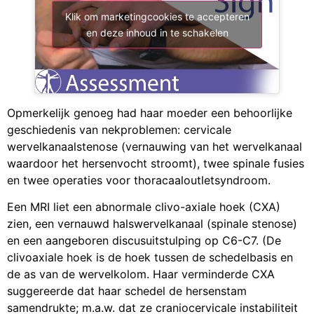
Klik om marketingcookies te accepteren
en deze inhoud in te schakelen
Opmerkelijk genoeg had haar moeder een behoorlijke
geschiedenis van nekproblemen: cervicale
wervelkanaalstenose (vernauwing van het wervelkanaal
waardoor het hersenvocht stroomt), twee spinale fusies
en twee operaties voor thoracaaloutletsyndroom.
Een MRI liet een abnormale clivo-axiale hoek (CXA)
zien, een vernauwd halswervelkanaal (spinale stenose)
en een aangeboren discusuitstulping op C6-C7. (De
clivoaxiale hoek is de hoek tussen de schedelbasis en
de as van de wervelkolom. Haar verminderde CXA
suggereerde dat haar schedel de hersenstam
samendrukte; m.a.w. dat ze craniocervicale instabiliteit