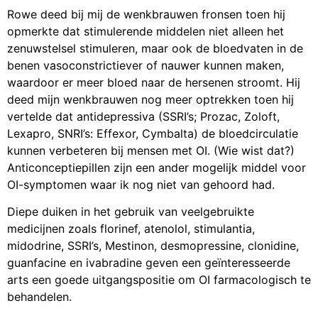
Rowe deed bij mij de wenkbrauwen fronsen toen hij
opmerkte dat stimulerende middelen niet alleen het
zenuwstelsel stimuleren, maar ook de bloedvaten in de
benen vasoconstrictiever of nauwer kunnen maken,
waardoor er meer bloed naar de hersenen stroomt. Hij
deed mijn wenkbrauwen nog meer optrekken toen hij
vertelde dat antidepressiva (SSRI’s; Prozac, Zoloft,
Lexapro, SNRI’s: Effexor, Cymbalta) de bloedcirculatie
kunnen verbeteren bij mensen met OI. (Wie wist dat?)
Anticonceptiepillen zijn een ander mogelijk middel voor
OI-symptomen waar ik nog niet van gehoord had.
Diepe duiken in het gebruik van veelgebruikte
medicijnen zoals florinef, atenolol, stimulantia,
midodrine, SSRI’s, Mestinon, desmopressine, clonidine,
guanfacine en ivabradine geven een geïnteresseerde
arts een goede uitgangspositie om OI farmacologisch te
behandelen.