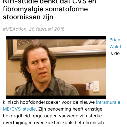
NIH-studie denkt dat CVS en
fibromyalgie somatoforme
stoornissen zijn
#MEAction, 20 februari 2016
Brian
Walitt
is de
klinisch hoofdonderzoeker voor de nieuwe
intramurale
ME/CVS-studie
. Zijn benoeming heeft ernstige
bezorgdheid opgeroepen vanwege zijn sterke
overtuigingen over ziekten zoals het chronisch