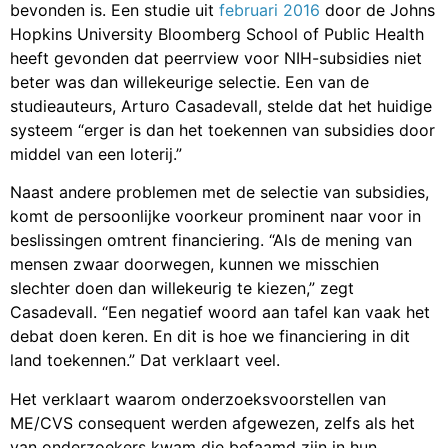
bevonden is. Een studie uit
februari 2016
door de Johns
Hopkins University Bloomberg School of Public Health
heeft gevonden dat peerrview voor NIH-subsidies niet
beter was dan willekeurige selectie. Een van de
studieauteurs, Arturo Casadevall, stelde dat het huidige
systeem “erger is dan het toekennen van subsidies door
middel van een loterij.”
Naast andere problemen met de selectie van subsidies,
komt de persoonlijke voorkeur prominent naar voor in
beslissingen omtrent financiering. “Als de mening van
mensen zwaar doorwegen, kunnen we misschien
slechter doen dan willekeurig te kiezen,” zegt
Casadevall. “Een negatief woord aan tafel kan vaak het
debat doen keren. En dit is hoe we financiering in dit
land toekennen.” Dat verklaart veel.
Het verklaart waarom onderzoeksvoorstellen van
ME/CVS consequent werden afgewezen, zelfs als het
van onderzoekers kwam die befaamd zijn in hun