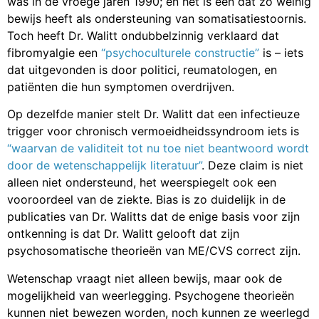
was in de vroege jaren 1990; en het is een dat zo weinig
bewijs heeft als ondersteuning van somatisatiestoornis.
Toch heeft Dr. Walitt ondubbelzinnig verklaard dat
fibromyalgie een
“psychoculturele constructie”
is – iets
dat uitgevonden is door politici, reumatologen, en
patiënten die hun symptomen overdrijven.
Op dezelfde manier stelt Dr. Walitt dat een infectieuze
trigger voor chronisch vermoeidheidssyndroom iets is
“waarvan de validiteit tot nu toe niet beantwoord wordt
door de wetenschappelijk literatuur”
. Deze claim is niet
alleen niet ondersteund, het weerspiegelt ook een
vooroordeel van de ziekte. Bias is zo duidelijk in de
publicaties van Dr. Walitts dat de enige basis voor zijn
ontkenning is dat Dr. Walitt gelooft dat zijn
psychosomatische theorieën van ME/CVS correct zijn.
Wetenschap vraagt niet alleen bewijs, maar ook de
mogelijkheid van weerlegging. Psychogene theorieën
kunnen niet bewezen worden, noch kunnen ze weerlegd