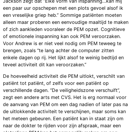
Jackson zegt dat “Elke vorm van inspanning…kan mij
een paar uur opschepen met een plots gevoel alsof ik
een vreselijke griep heb.” Sommige patiënten moeten
alleen maar proberen een eenvoudige maaltijd te maken
of zich aankleden vooraleer de PEM opzet. Cognitieve
of emotionele inspanning kan ook PEM veroorzaken.
Voor Andrew is er niet veel nodig om PEM teweeg te
brengen, zoals “te lang achter de computer zitten
enkele dagen op rij. Het lijkt alsof te weinig bedtijd en
teveel activiteit dit kan veroorzaken.”
De hoeveelheid activiteit die PEM uitlokt, verschilt van
patiënt tot patiënt, of zelfs voor een patiënt op
verschillende dagen. “De veiligheidszone verschuift”,
zegt een andere arts met CVS. Het is erg normaal voor
de aanvang van PEM om een dag nadien of later pas na
de uitlokkende activiteit te verschijnen, maar soms kan
het meteen gebeuren. Een patiënt kan in staat zijn om
naar de dokter te rijden voor zijn afspraak, maar een