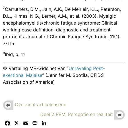
7
Carruthers, D.M., Jain, A.K., De Meirleir, K.L., Peterson,
D.L., Klimas, N.G., Lerner, A.M., et al. (2003). Myalgic
encephalomyelitis/chronic fatigue syndrome: Clinical
working case definition, diagnostic and treatment
protocols. Journal of Chronic Fatigue Syndrome, 11(1):
7-115
8
Ibid, p. 11
© Vertaling ME-Gids.net van “
Unraveling Post-
exertional Malaise
” (Jennifer M. Spotila, CFIDS
Association of America)
Overzicht artikelenserie
Deel 2 PEM: Perceptie en realiteit
Facebook
X
Email
Print
LinkedIn