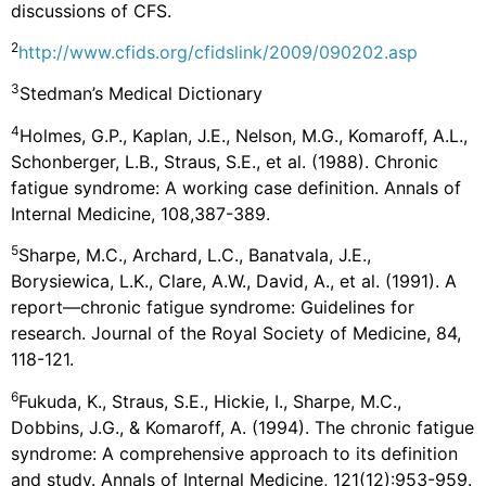
discussions of CFS.
2
http://www.cfids.org/cfidslink/2009/090202.asp
3
Stedman’s Medical Dictionary
4
Holmes, G.P., Kaplan, J.E., Nelson, M.G., Komaroff, A.L.,
Schonberger, L.B., Straus, S.E., et al. (1988). Chronic
fatigue syndrome: A working case definition. Annals of
Internal Medicine, 108,387-389.
5
Sharpe, M.C., Archard, L.C., Banatvala, J.E.,
Borysiewica, L.K., Clare, A.W., David, A., et al. (1991). A
report—chronic fatigue syndrome: Guidelines for
research. Journal of the Royal Society of Medicine, 84,
118-121.
6
Fukuda, K., Straus, S.E., Hickie, I., Sharpe, M.C.,
Dobbins, J.G., & Komaroff, A. (1994). The chronic fatigue
syndrome: A comprehensive approach to its definition
and study. Annals of Internal Medicine, 121(12):953-959.