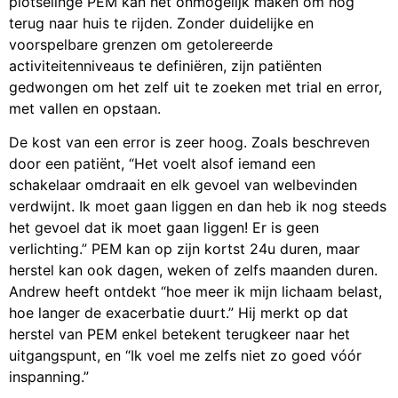
plotselinge PEM kan het onmogelijk maken om nog
terug naar huis te rijden. Zonder duidelijke en
voorspelbare grenzen om getolereerde
activiteitenniveaus te definiëren, zijn patiënten
gedwongen om het zelf uit te zoeken met trial en error,
met vallen en opstaan.
De kost van een error is zeer hoog. Zoals beschreven
door een patiënt, “Het voelt alsof iemand een
schakelaar omdraait en elk gevoel van welbevinden
verdwijnt. Ik moet gaan liggen en dan heb ik nog steeds
het gevoel dat ik moet gaan liggen! Er is geen
verlichting.” PEM kan op zijn kortst 24u duren, maar
herstel kan ook dagen, weken of zelfs maanden duren.
Andrew heeft ontdekt “hoe meer ik mijn lichaam belast,
hoe langer de exacerbatie duurt.” Hij merkt op dat
herstel van PEM enkel betekent terugkeer naar het
uitgangspunt, en “Ik voel me zelfs niet zo goed vóór
inspanning.”