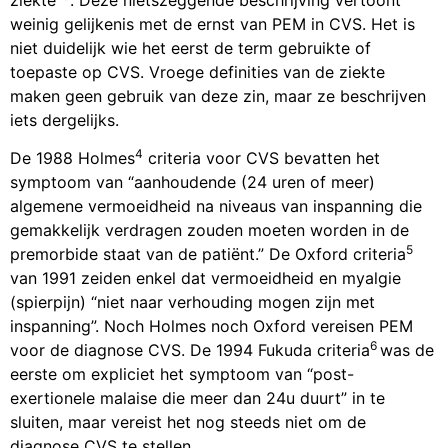
ziekte”
. Deze nietszeggende beschrijving vertoont
weinig gelijkenis met de ernst van PEM in CVS. Het is
niet duidelijk wie het eerst de term gebruikte of
toepaste op CVS. Vroege definities van de ziekte
maken geen gebruik van deze zin, maar ze beschrijven
iets dergelijks.
4
De 1988 Holmes
criteria voor CVS bevatten het
symptoom van “aanhoudende (24 uren of meer)
algemene vermoeidheid na niveaus van inspanning die
gemakkelijk verdragen zouden moeten worden in de
5
premorbide staat van de patiënt.” De Oxford criteria
van 1991 zeiden enkel dat vermoeidheid en myalgie
(spierpijn) “niet naar verhouding mogen zijn met
inspanning”. Noch Holmes noch Oxford vereisen PEM
6
voor de diagnose CVS. De 1994 Fukuda criteria
was de
eerste om expliciet het symptoom van “post-
exertionele malaise die meer dan 24u duurt” in te
sluiten, maar vereist het nog steeds niet om de
diagnose CVS te stellen.