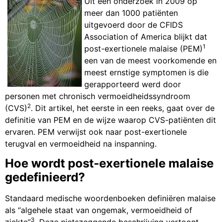
Uit een onderzoek in 2009 op
meer dan 1000 patiënten
uitgevoerd door de CFIDS
Association of America blijkt dat
1
post-exertionele malaise (PEM)
een van de meest voorkomende en
meest ernstige symptomen is die
gerapporteerd werd door
personen met chronisch vermoeidheidssyndroom
2
(CVS)
. Dit artikel, het eerste in een reeks, gaat over de
definitie van PEM en de wijze waarop CVS-patiënten dit
ervaren. PEM verwijst ook naar post-exertionele
terugval en vermoeidheid na inspanning.
Hoe wordt post-exertionele malaise
gedefinieerd?
Standaard medische woordenboeken definiëren malaise
als “algehele staat van ongemak, vermoeidheid of
3