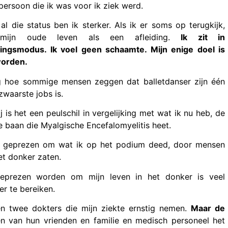
persoon die ik was voor ik ziek werd.
al die status ben ik sterker. Als ik er soms op terugkijk,
 mijn oude leven als een afleiding.
Ik zit in
vingsmodus. Ik voel geen schaamte. Mijn enige doel is
worden.
g hoe sommige mensen zeggen dat balletdanser zijn één
zwaarste jobs is.
j is het een peulschil in vergelijking met wat ik nu heb, de
se baan die Myalgische Encefalomyelitis heet.
d geprezen om wat ik op het podium deed, door mensen
het donker zaten.
eprezen worden om mijn leven in het donker is veel
er te bereiken.
en twee dokters die mijn ziekte ernstig nemen.
Maar de
n van hun vrienden en familie en medisch personeel het