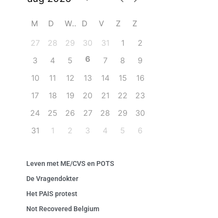
M
D
W
D
V
Z
Z
27
28
29
30
31
1
2
6
3
4
5
7
8
9
10
11
12
13
14
15
16
17
18
19
20
21
22
23
24
25
26
27
28
29
30
31
1
2
3
4
5
6
Leven met ME/CVS en POTS
De Vragendokter
Het PAIS protest
Not Recovered Belgium