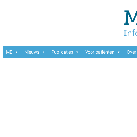
ME
Nieuws
Publicaties
Voor patiënten
Over 