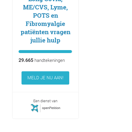
ME/CVS, Lyme,
POTS en
Fibromyalgie
patiënten vragen
jullie hulp
29.665
handtekeningen
MELD JE NU AAN!
Een dienst van