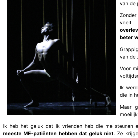
van de 
Zonder 
voelt
overle
beter 
Grappi
van de 
Voor mi
voltijd
Ik wer
die in 
Maar g
moeilijk
Ik heb het geluk dat ik vrienden heb die me steunen 
meeste ME-patiënten hebben dat geluk niet.
Ze krijge