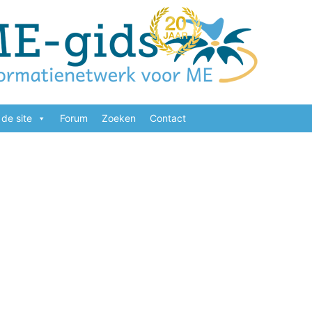
de site
Forum
Zoeken
Contact