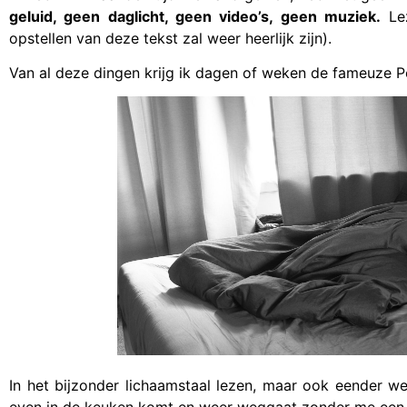
geluid, geen daglicht, geen video’s, geen muziek.
Lez
opstellen van deze tekst zal weer heerlijk zijn).
Van al deze dingen krijg ik dagen of weken de fameuze P
In het bijzonder lichaamstaal lezen, maar ook eender we
even in de keuken komt en weer weggaat zonder me een bl