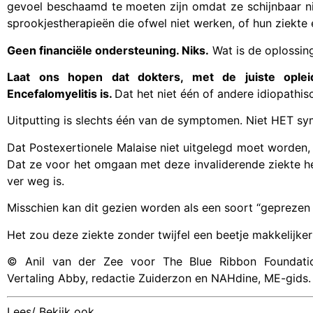
gevoel beschaamd te moeten zijn omdat ze schijnbaar ni
sprookjestherapieën die ofwel niet werken, of hun ziekte
Geen financiële ondersteuning. Niks.
Wat is de oplossin
Laat ons hopen dat dokters, met de juiste ople
Encefalomyelitis is.
Dat het niet één of andere idiopathis
Uitputting is slechts één van de symptomen. Niet HET s
Dat Postexertionele Malaise niet uitgelegd moet worden
Dat ze voor het omgaan met deze invaliderende ziekte het
ver weg is.
Misschien kan dit gezien worden als een soort “geprezen
Het zou deze ziekte zonder twijfel een beetje makkelijk
© Anil van der Zee voor The Blue Ribbon Foundati
Vertaling Abby, redactie Zuiderzon en NAHdine, ME-gids.
Lees/ Bekijk ook