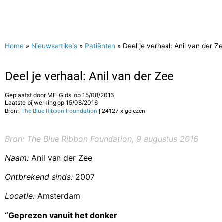
Home
»
Nieuwsartikels
»
Patiënten
»
Deel je verhaal: Anil van der Z
Deel je verhaal: Anil van der Zee
Geplaatst door
ME-Gids
op
15/08/2016
Laatste bijwerking op 15/08/2016
Bron:
The Blue Ribbon Foundation
| 24127 x gelezen
Bron: The Blue Ribbon Foundation, 9 augustus 2016
Naam:
Anil van der Zee
Ontbrekend sinds:
2007
Locatie:
Amsterdam
“Geprezen vanuit het donker