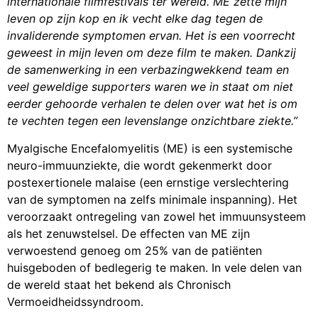
internationale filmfestivals ter wereld. ME zette mijn
leven op zijn kop en ik vecht elke dag tegen de
invaliderende symptomen ervan. Het is een voorrecht
geweest in mijn leven om deze film te maken. Dankzij
de samenwerking in een verbazingwekkend team en
veel geweldige supporters waren we in staat om niet
eerder gehoorde verhalen te delen over wat het is om
te vechten tegen een levenslange onzichtbare ziekte.”
Myalgische Encefalomyelitis (ME) is een systemische
neuro-immuunziekte, die wordt gekenmerkt door
postexertionele malaise (een ernstige verslechtering
van de symptomen na zelfs minimale inspanning). Het
veroorzaakt ontregeling van zowel het immuunsysteem
als het zenuwstelsel. De effecten van ME zijn
verwoestend genoeg om 25% van de patiënten
huisgeboden of bedlegerig te maken. In vele delen van
de wereld staat het bekend als Chronisch
Vermoeidheidssyndroom.