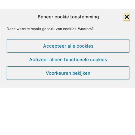
10
11
12
13
14
15
16
Beheer cookie toestemming
Deze website maakt gebruik van cookies. Waarom?
17
18
19
20
21
22
23
Accepteer alle cookies
24
25
26
27
28
29
30
Activeer alleen functionele cookies
31
1
2
3
4
5
6
Voorkeuren bekijken
Leven met ME/CVS en POTS
De Vragendokter
Het PAIS protest
Not Recovered Belgium
Vrouw met ME