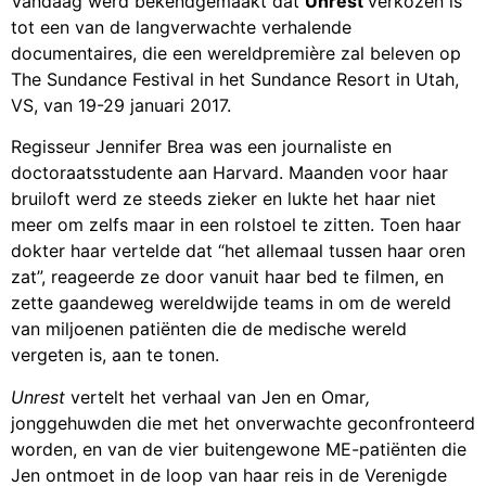
Vandaag werd bekendgemaakt dat
Unrest
verkozen is
tot een van de langverwachte verhalende
documentaires, die een wereldpremière zal beleven op
The Sundance Festival in het Sundance Resort in Utah,
VS, van 19-29 januari 2017.
Regisseur Jennifer Brea was een journaliste en
doctoraatsstudente aan Harvard. Maanden voor haar
bruiloft werd ze steeds zieker en lukte het haar niet
meer om zelfs maar in een rolstoel te zitten. Toen haar
dokter haar vertelde dat “het allemaal tussen haar oren
zat”, reageerde ze door vanuit haar bed te filmen, en
zette gaandeweg wereldwijde teams in om de wereld
van miljoenen patiënten die de medische wereld
vergeten is, aan te tonen.
Unrest
vertelt het verhaal van Jen
en Omar
,
jonggehuwden die met het onverwachte geconfronteerd
worden,
en van de vier buitengewone ME-patiënten die
Jen ontmoet in de loop van haar reis in de Verenigde