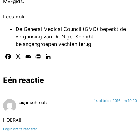
ME-gids.
Lees ook
De General Medical Council (GMC) beperkt de
vergunning van Dr. Nigel Speight,
belangengroepen vechten terug
Facebook
X
Email
Print
LinkedIn
Eén reactie
14 oktober 2016 om 19:20
asje
schreef:
HOERA!!
Login om te reageren