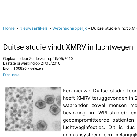
Home
»
Nieuwsartikels
»
Wetenschappelijk
»
Duitse studie vindt XM
Duitse studie vindt XMRV in luchtwegen
Geplaatst door
Zuiderzon
op
19/05/2010
Laatste bijwerking op 21/05/2010
Bron:
| 30826 x gelezen
Discussie
Een nieuwe Duitse studie too
heeft XMRV teruggevonden in 
waaronder zowel mensen met 
bevinding in WPI-studie);
gecompromitteerde patiënten (
luchtweginfecties. Dit is d
immuunsysteem een belangrij