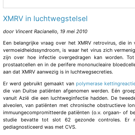
XMRV in luchtwegstelsel
door Vincent Racianello, 19 mei 2010
Een belangrijke vraag over het XMRV retrovirus, die i
vermoeidheidssyndroom, is waar het virus zich vermenigv
zijn over hoe infectie overgedragen kan worden. To
prostaatcellen en in de perifere mononucleaire bloedcel
aan dat XMRV aanwezig is in luchtwegsecreties.
Er werd gebruikt gemaakt van
polymerase kettingreacti
die van Duitse patiënten afgenomen werden. Eén groep 
vanuit Azië die een luchtweginfectie hadden. De tweed
alveolen, van patiënten met chronische obstructieve l
immuungecompromitteerde patiënten (o.v. orgaan- of bee
studie bevatte tot slot 62 gezonde controles. E
gediagnosticeerd was met CVS.