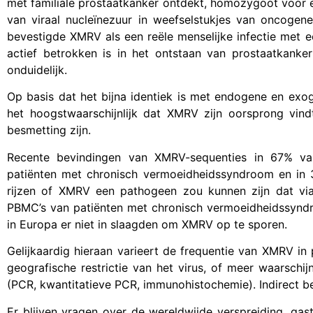
met familiale prostaatkanker ontdekt, homozygoot voor
van viraal nucleïnezuur in weefselstukjes van oncogene 
bevestigde XMRV als een reële menselijke infectie met e
actief betrokken is in het ontstaan van prostaatkanker 
onduidelijk.
Op basis dat het bijna identiek is met endogene en exo
het hoogstwaarschijnlijk dat XMRV zijn oorsprong vind
besmetting zijn.
Recente bevindingen van XMRV-sequenties in 67% van
patiënten met chronisch vermoeidheidssyndroom en in
rijzen of XMRV een pathogeen zou kunnen zijn dat vi
PBMC’s van patiënten met chronisch vermoeidheidssyndro
in Europa er niet in slaagden om XMRV op te sporen.
Gelijkaardig hieraan varieert de frequentie van XMRV in
geografische restrictie van het virus, of meer waarsch
(PCR, kwantitatieve PCR, immunohistochemie). Indirect b
Er blijven vragen over de wereldwijde verspreiding, gas