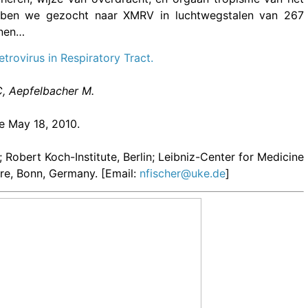
ebben we gezocht naar XMRV in luchtwegstalen van 267
onen…
rovirus in Respiratory Tract.
C, Aepfelbacher M.
e May 18, 2010.
obert Koch-Institute, Berlin; Leibniz-Center for Medicine
tre, Bonn, Germany. [Email:
nfischer@uke.de
]