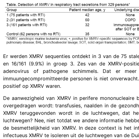
Er werden XMRV sequenties ontdekt in 3 van de 75 stalen
en 16/161 (9.9%) in groep 3. Zes van de XMRV-positie
adenovirus of pathogene schimmels. Dat er mee
immuungecompromitteerde personen is niet onverwacht. 
positief op XMRV waren.
De aanwezigheid van XMRV in perifere mononucleaire bl
overgedragen wordt: transfusies, naalden in de gezondhe
XMRV teruggevonden wordt in de luchtwegen, dat he
luchtwegen? Nee, niet totdat we andere informatie hebbe
de besmettelijkheid van XMRV. In deze context is het i
infectueus XMRV te isoleren uit de luchtwegen van de Dui