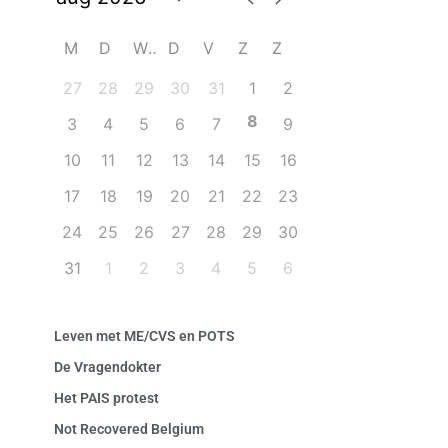
M
D
W
D
V
Z
Z
27
28
29
30
31
1
2
8
3
4
5
6
7
9
10
11
12
13
14
15
16
17
18
19
20
21
22
23
24
25
26
27
28
29
30
31
1
2
3
4
5
6
Leven met ME/CVS en POTS
De Vragendokter
Het PAIS protest
Not Recovered Belgium