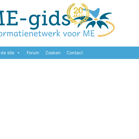
de site
Forum
Zoeken
Contact