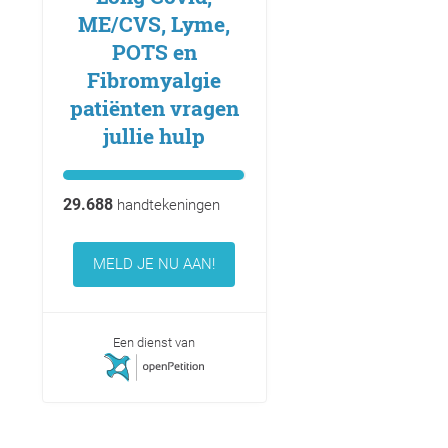
ME/CVS, Lyme,
POTS en
Fibromyalgie
patiënten vragen
jullie hulp
29.688
handtekeningen
MELD JE NU AAN!
Een dienst van