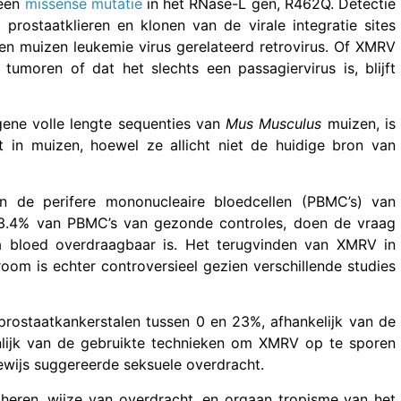
 een
missense mutatie
in het RNase-L gen, R462Q. Detectie
prostaatklieren en klonen van de virale integratie sites
en muizen leukemie virus gerelateerd retrovirus. Of XMRV
tumoren of dat het slechts een passagiervirus is, blijft
gene volle lengte sequenties van
Mus Musculus
muizen, is
t in muizen, hoewel ze allicht niet de huidige bron van
 de perifere mononucleaire bloedcellen (PBMC’s) van
 3.4% van PBMC’s van gezonde controles, doen de vraag
a bloed overdraagbaar is. Het terugvinden van XMRV in
om is echter controversieel gezien verschillende studies
 prostaatkankerstalen tussen 0 en 23%, afhankelijk van de
ijnlijk van de gebruikte technieken om XMRV op te sporen
ewijs suggereerde seksuele overdracht.
theren, wijze van overdracht, en orgaan tropisme van het