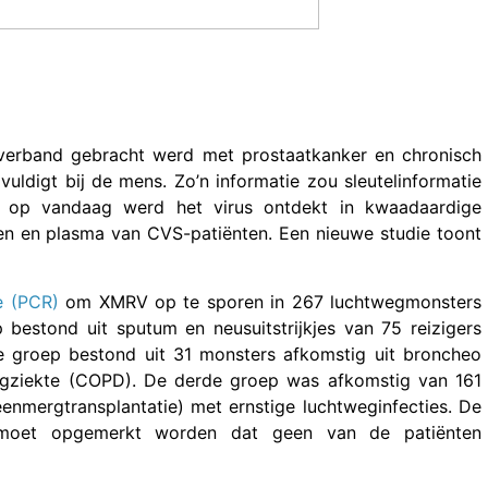
n verband gebracht werd met prostaatkanker en chronisch
uldigt bij de mens. Zo’n informatie zou sleutelinformatie
t op vandaag werd het virus ontdekt in kwaadaardige
len en plasma van CVS-patiënten. Een nieuwe studie toont
e (PCR)
om XMRV op te sporen in 267 luchtwegmonsters
bestond uit sputum en neusuitstrijkjes van 75 reizigers
e groep bestond uit 31 monsters afkomstig uit broncheo
ongziekte (COPD). De derde groep was afkomstig van 161
nmergtransplantatie) met ernstige luchtweginfecties. De
r moet opgemerkt worden dat geen van de patiënten