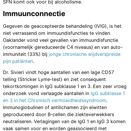
SFN komt ook voor bij alcoholisme.
Immuunconnectie
Gegeven de geaccepteerde behandeling (IVIG), is het
niet verrassend om immuundisfuncties te vinden.
Oaklander vond veel gevallen van immuundisfunctie
(voornamelijk gereduceerde C4 niveaus) en van auto-
immuniteit (33%) bij
jonge chronische wijdverspreide
pijn patiënten
.
Dr. Sivieri vindt hoge aantallen van een lage CD57
telling (Stricker Lyme-test) en ziet consequent
tekortkomingen in IgG subklasse 1 en 3. Een zeer vroeg
onderzoek vond verlaagde aantallen in
IgG subklasse 1
en 3 in het Chronisch vermoeidheidssyndroom
.
Immunoglobulinen of antilichamen zijn eiwitten
geproduceerd door B-cellen die ziekteverwekkers
neutraliseren. Verlagingen van de IgG 1 en IgG 3 komen
vaak samen voor en worden geassocieerd met