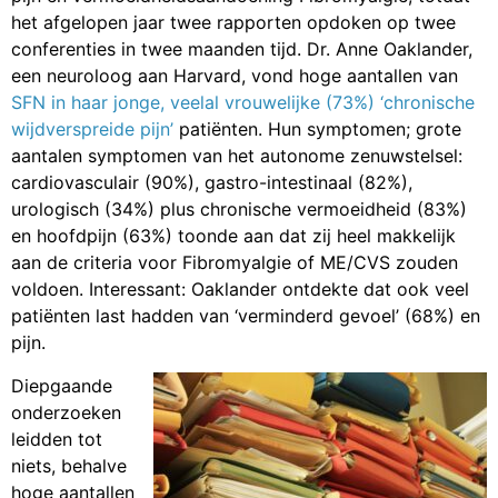
het afgelopen jaar twee rapporten opdoken op twee
conferenties in twee maanden tijd. Dr. Anne Oaklander,
een neuroloog aan Harvard, vond hoge aantallen van
SFN in haar jonge, veelal vrouwelijke (73%) ‘chronische
wijdverspreide pijn’
patiënten. Hun symptomen; grote
aantalen symptomen van het autonome zenuwstelsel:
cardiovasculair (90%), gastro-intestinaal (82%),
urologisch (34%) plus chronische vermoeidheid (83%)
en hoofdpijn (63%) toonde aan dat zij heel makkelijk
aan de criteria voor Fibromyalgie of ME/CVS zouden
voldoen. Interessant: Oaklander ontdekte dat ook veel
patiënten last hadden van ‘verminderd gevoel’ (68%) en
pijn.
Diepgaande
onderzoeken
leidden tot
niets, behalve
hoge aantallen