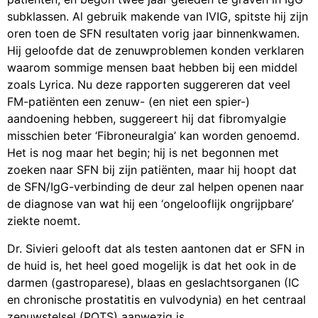
subklassen. Al gebruik makende van IVIG, spitste hij zijn
oren toen de SFN resultaten vorig jaar binnenkwamen.
Hij geloofde dat de zenuwproblemen konden verklaren
waarom sommige mensen baat hebben bij een middel
zoals Lyrica. Nu deze rapporten suggereren dat veel
FM-patiënten een zenuw- (en niet een spier-)
aandoening hebben, suggereert hij dat fibromyalgie
misschien beter ‘Fibroneuralgia’ kan worden genoemd.
Het is nog maar het begin; hij is net begonnen met
zoeken naar SFN bij zijn patiënten, maar hij hoopt dat
de SFN/IgG-verbinding de deur zal helpen openen naar
de diagnose van wat hij een ‘ongelooflijk ongrijpbare’
ziekte noemt.
Dr. Sivieri gelooft dat als testen aantonen dat er SFN in
de huid is, het heel goed mogelijk is dat het ook in de
darmen (gastroparese), blaas en geslachtsorganen (IC
en chronische prostatitis en vulvodynia) en het centraal
zenuwstelsel (POTS) aanwezig is.