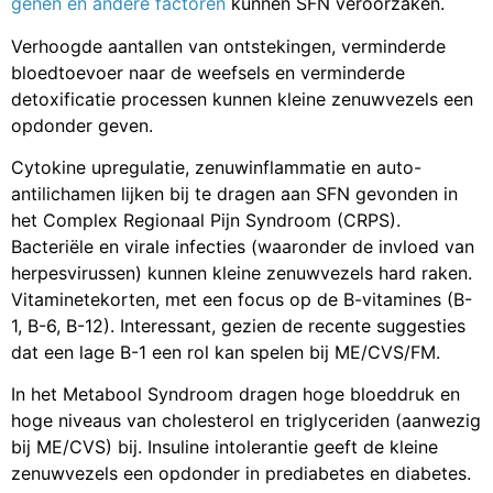
genen en andere factoren
kunnen SFN veroorzaken.
Verhoogde aantallen van ontstekingen, verminderde
bloedtoevoer naar de weefsels en verminderde
detoxificatie processen kunnen kleine zenuwvezels een
opdonder geven.
Cytokine upregulatie, zenuwinflammatie en auto-
antilichamen lijken bij te dragen aan SFN gevonden in
het Complex Regionaal Pijn Syndroom (CRPS).
Bacteriële en virale infecties (waaronder de invloed van
herpesvirussen) kunnen kleine zenuwvezels hard raken.
Vitaminetekorten, met een focus op de B-vitamines (B-
1, B-6, B-12). Interessant, gezien de recente suggesties
dat een lage B-1 een rol kan spelen bij ME/CVS/FM.
In het Metabool Syndroom dragen hoge bloeddruk en
hoge niveaus van cholesterol en triglyceriden (aanwezig
bij ME/CVS) bij. Insuline intolerantie geeft de kleine
zenuwvezels een opdonder in prediabetes en diabetes.