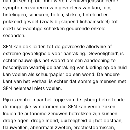
dan artsen op dit punt weten. Zenuw-geassocieerde
symptomen variëren van gevoelens van kou, pijn,
tintelingen, scheuren, trillen, steken, tintelend en
prikkend gevoel (zoals bij slapend lichaamsdeel) tot
elektrisch-achtige schokken gedurende enkele
seconden.
SFN kan ook leiden tot de gevreesde allodynie of
extreme gevoeligheid voor aanraking. ‘Gevoeligheid’, is
echter nauwelijks het woord om een aandoening te
beschrijven waarbij de aanraking van kleding op de huid
kan voelen als schuurpapier op een wond. De andere
kant van het verhaal is echter dat sommige mensen met
SFN helemaal niets voelen.
Pijn is echter maar het topje van de ijsberg betreffende
de mogelijke symptomen die SFN kan veroorzaken.
Indien de autonome zenuwen betrokken zijn kunnen
droge ogen, droge mond, duizeligheid bij het opstaan​​,
flauwvallen, abnormaal zweten, erectiestoornissen,