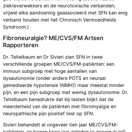
ziekteverwekkers en de neurotoxische verbanden;
vrijwel elke aandoening geassocieerd met SFN kan enig
verband houden met het Chronisch Vermoeidheids
Syndroom.)
Fibroneuralgie? ME/CVS/FM Artsen
Rapporteren
Dr. Teitelbaum en Dr Sivieri zien SFN in twee
verschillende groepen ME/CVS/FM-patiënten: een
immuun subgroep met hoge aantallen van
dysautonomie (onder andere POTS en neuraal
gemedieerde hypotensie (NMH)) maar meestal minder
pijn, en een pijn subgroep met weinig dysautonomie. Dr.
Teitelbaum benadrukte dat bij testen blijkt dat de
meerderheid van de patiënten met fibromyalgie en
neuropathische pijn positief test op SFN.
Sivieri behandelt al ongeveer tien jaar ME/CVS/FM-
patiënten, en begon twee jaar geleden te graven in IgG