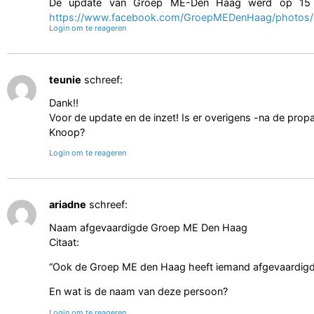
De update van Groep ME-Den Haag werd op 15 janu
https://www.facebook.com/GroepMEDenHaag/photos/
Login om te reageren
teunie
schreef:
Dank!!
Voor de update en de inzet! Is er overigens -na de pro
Knoop?
Login om te reageren
ariadne
schreef:
Naam afgevaardigde Groep ME Den Haag
Citaat:
“Ook de Groep ME den Haag heeft iemand afgevaardigd
En wat is de naam van deze persoon?
Login om te reageren