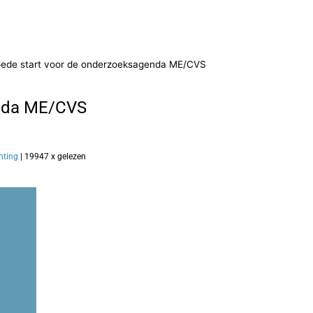
oede start voor de onderzoeksagenda ME/CVS
enda ME/CVS
hting
| 19947 x gelezen