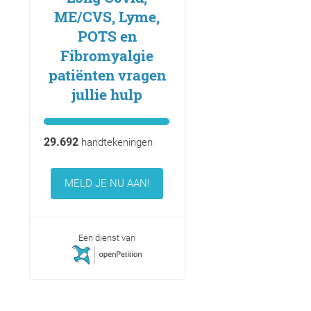
ME/CVS, Lyme,
POTS en
Fibromyalgie
patiënten vragen
jullie hulp
29.692
handtekeningen
MELD JE NU AAN!
Een dienst van