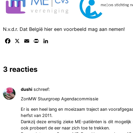
N.v.d.r. Dat België hier een voorbeeld mag aan nemen!
Facebook
X
Email
Print
LinkedIn
3 reacties
dushi
schreef:
ZonMW Stuurgroep Agendacommissie
Er is een heel lang en moeizaam traject aan voorafgega
herfst van 2011.
Dankzij deze ernstig zieke ME-patiënten is dit mogeli
ook probeert de eer naar zich toe te trekken.