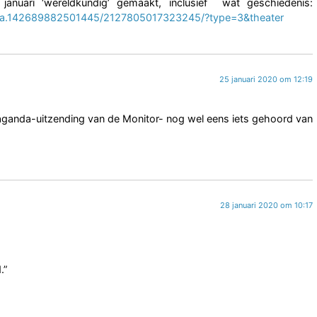
ari ‘wereldkundig’ gemaakt, inclusief wat geschiedenis:
a.142689882501445/2127805017323245/?type=3&theater
25 januari 2020 om 12:19
paganda-uitzending van de Monitor- nog wel eens iets gehoord van
28 januari 2020 om 10:17
.”