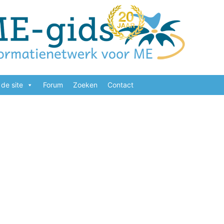
de site
Forum
Zoeken
Contact