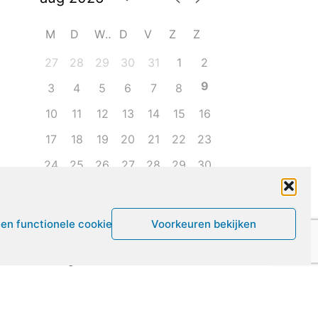
M
D
W
D
V
Z
Z
27
28
29
30
31
1
2
9
3
4
5
6
7
8
10
11
12
13
14
15
16
17
18
19
20
21
22
23
24
25
26
27
28
29
30
31
1
2
3
4
5
6
een functionele cookies
Voorkeuren bekijken
Leven met ME/CVS en POTS
De Vragendokter
Het PAIS protest
Not Recovered Belgium